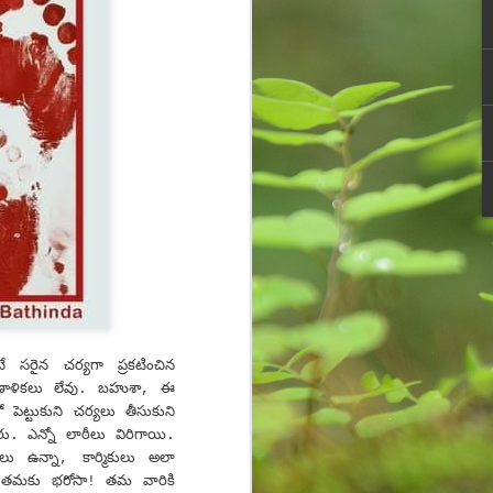
cave and rock paintings around
30,000 years ago. These initial
drawings are known as pictograms
which depicted objects and
abstract concepts. Eventually
people used instruments to mark
paper or other two-dimensional
surface.
 స‌రైన చ‌ర్య‌గా ప్ర‌క‌టించిన
 ప్ర‌ణాళికలు లేవు. బ‌హుశా, ఈ
ో పెట్టుకుని చ‌ర్య‌లు తీసుకుని
రు. ఎన్నో లాఠీలు విరిగాయి.
‌కులు ఉన్నా, కార్మికులు అలా
 త‌మ‌కు భ‌రోసా! త‌మ వారికి