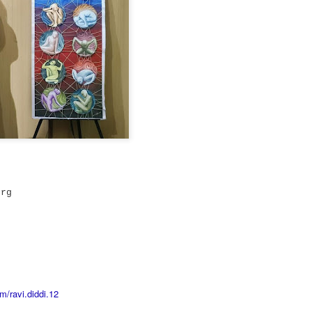
ste, brush and water to clean our teeth.
Are you looking for Eco-friendly homes?
UN
26
Do you know how Soil is playing an important role in maintaining
the Carbon balanced cycle on this earth? If you are not, let us
plore about our 'Soil'! it takes thousands of years to form soil. Big
cks brake down into small pieces. Later they undergo physical,
ological, geological, and chemical process with the support of air and
ter, they weather, and become soil. Soil is limited resource and is
onsidered as a renewable resource, because they keep on forming on
ntinues basis.
n
org
Wanted to Publish your Work?
UN
17
Stories are part and parcel of child's growing years. Stories
always fascinate. In our homes, in our societies, children and
uth have been tuned to read stories written by elders and famous
ory writers. But, not encouraged children and youth to explore their
eative side. Creativity is very crucial skill of 21 century. In the
m/ravi.diddi.12
ocess of creating stories, children and youth learn how to visualize,