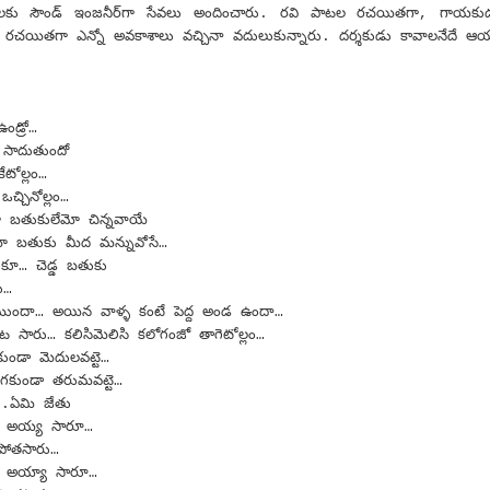
‌కు సౌండ్ ఇంజ‌నీర్‌గా సేవ‌లు అందించారు. ర‌వి పాట‌ల ర‌చ‌యిత‌గా, గాయ‌కుడ
 ర‌చ‌యిత‌గా ఎన్నో అవ‌కాశాలు వ‌చ్చినా వ‌దులుకున్నా‌రు. ద‌ర్శ‌కుడు కావాల‌నేదే
Excited About Wildlife Week?
EP
28
Excited about Wildlife week?
ఉండ్రో…
 are we..!
ి సాదుతుందో
టోల్లం…
stern Ghats Wildlife Society, Butterflies Research Centre, Wish
చినోల్లం…
undation and few more organizations are participating in the
 బతుకులేమో చిన్నవాయే
ogrammes. Encourage your children to take part in the programmes. It
ా బతుకు మీద మన్నువోసే…
 a great learning and an opportunity for them to talk about their
vourite wildlife forms. Support your children to understand the
ూ… చెడ్డ బతుకు
portance of wildlife in our nature, on our earth and in our Eco-system.
ు…
ోగముందా… అయిన వాళ్ళ కంటే పెద్ద అండ ఉందా…
Evolution of Story Writing!
UG
ట సారు… కలిసిమెలిసి కలోగంజో తాగెటోల్లం…
28
Times have changed but not emotions and feelings. These are
డవకుండా మెదులవట్టె…
universal. Stories are part and parcel of civilization and human
గకుండా తరుమవట్టె…
velopment. Written word is found in Mesopotamia – present day Iraq,
..ఏమి జేతు
ted back to 3200 BC. Stories were told and passed on vocally to
దు… అయ్య సారూ…
nerations after generations by our ancestors. There were words,
 పోతసారు…
ages, song, dance, feelings and expressions to the stories. Earlier,
దు… అయ్యా సారూ…
 used to write stories with pen and ink on the leaves of palm and later