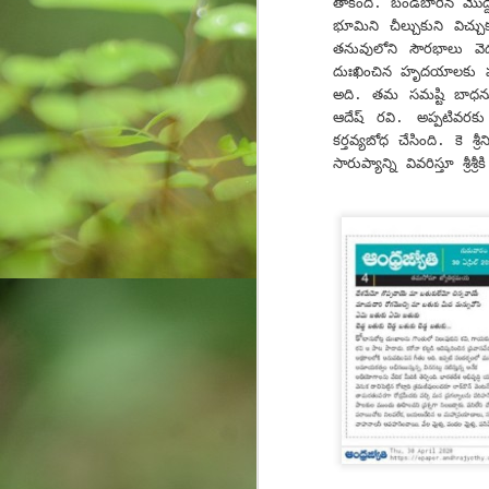
తాకింది. బండ‌బారిన మొద్దు 
భూమిని చీల్చుకుని విచ్చు
త‌నువులోని సౌర‌భాలు వె
O
దుఃఖించిన హృదయాల‌కు ప‌న్
అది. త‌మ స‌మ‌ష్టి బాధ‌ను
ఆదేష్ ర‌వి. అప్ప‌టివ‌ర‌క
कर
క‌ర్త‌వ్య‌బోధ చేసింది. కె శ్
సారుప్యాన్ని వివ‌రిస్తూ శ్రీ
मा
k
m
Do
O
Al
af
Ro
po