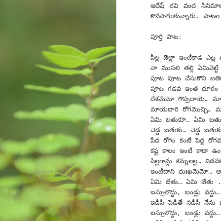
ఆదేష్ ర‌వి వంద సినిమాల
కొన‌సాగుతున్నారు. పాట‌ల
S
పూర్తి పాట‌:
పిల్ల జెల్లా ఇంటికాడ ఎట్ల 
So
నా ముసలి తల్లి ఏమివెట్ట
పూట పూట చేసుకొని బతికే
Ea
పూట గడవ ఇంత దూరం ఒచ్
Fo
దేశమేమో గొప్పదాయె… మా
pr
మాయదారి రోగమొచ్చి… మ
is
fa
ఏమి బతుకూ… ఏమి బతుక
im
చెడ్డ బతుకు… చెడ్డ బతుక
పేద రోగం కంటే పెద్ద ర
A
కష్ట కాలం ఇంటి కాడా ఉం
పిల్లగాన్లు కన్నులల్ల… వి
ఇంటిదాని దుఃఖమెమో… ఆ
de
ఏమి జేతు… ఏమి జేతు 
da
బస్సులొద్దు, బండ్లు వద్
ge
ఇడిసి పెడితే నడిసి నేను
im
బస్సులొద్దు, బండ్లు వద్
we