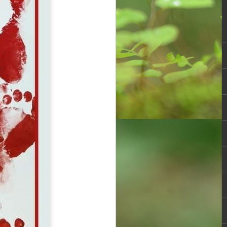
Overwhelming
OCT
30
response to
SPHEEHA
INTERNATIONAL
DRAWING AND
PAINTING
COMPETITION 2022
It is said that Drawing is a form of
visual art that has been used as a
specialised form of
communication before the
invention of the written language,
demonstrated by the production of