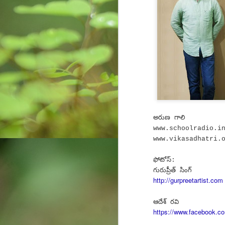
pa
J
ex
ro
bi
wa
c
అరుణ గాలి
co
www.schoolradio.i
www.vikasadhatri.
J
ఫోటోస్:
గురుప్రీత్ సింగ్
http://gurpreetartist.com
yo
st
ఆదేశ్ రవి
cr
https://www.facebook.co
pr