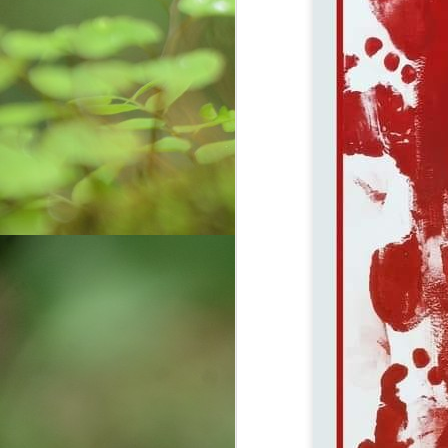
Weaving Memories:
AUG
12
Crafting a Tapestry of
Creativity and Growth
In the vibrant tapestry of my life, a
radiant thread gleams—the
unforgettable memories of my
childhood with my cherished
grandmother. Those days were a
sanctuary of warmth, laughter, and
O
a craft that would forever shape
my journey: the art of basket
ఈక
weaving. Granny, a master
సృ
weaver, introduced me not only to
చ
crafting but also to the essence of