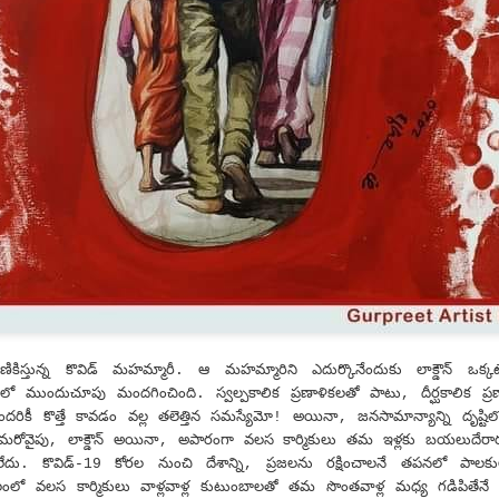
షి చేస్తోంది.
జీవావ‌ర‌ణం, వార‌స‌త్వ సంప‌ద
when striving to become proficient
ప‌రిర‌క్ష‌ణ‌కై విశేషంగా కృషి చేస్తోంది.
in a foreign language. Biased
judgments and the fear of making
mistakes can be paralyzing,
inhibiting our progress and
confidence.
The power of stories
AY
27
We all love stories irrespective of our age, race, religion, and
culture making 'Stories' the integral part of our civilization, culture,
ligion, and all aspects of our life.
iting creative stories is an art in itself. They capture and transport our
ve senses: sight, hearing, touch, smell and taste to the core of
aginary world and transcend you to the alien land. The power of
ories are known to each and every household in India.
‌ణికిస్తున్న కొవిడ్ మ‌హ‌మ్మారీ. ఆ మ‌హ‌మ్మారిని ఎదుర్కొనేందుకు లాక్డౌన్ ‌ఒక్క‌టే
ద‌ర‌లో ముందుచూపు మంద‌గించింది. స్వ‌ల్ప‌కాలిక ప్ర‌ణాళిక‌ల‌తో పాటు, దీర్ఘకాలిక
all from a friend, sharing that one of the students from the educational
ద‌రికీ కొత్తే కావ‌డం వ‌ల్ల త‌లెత్తిన స‌మ‌స్యే‌మో! అయినా, జ‌న‌సామాన్యాన్ని దృష్టిల
uicide, because he was stamped as unfit to write & pass 10 std. I was
‌రోవైపు, లాక్డౌన్ అయినా, అపారంగా వ‌ల‌స కార్మికులు త‌మ ఇళ్ల‌కు బ‌య‌లుదేరా
eart pondered. That state of mind, made me to go and visit to check
దు. కొవిడ్‌-19 కోర‌ల నుంచి దేశాన్ని, ప్ర‌జ‌ల‌ను ర‌క్షించాల‌నే త‌ప‌నలో పాల
 find out the number of children committing suicide after the results
ో వల‌స కార్మికులు వాళ్లవాళ్ల‌ కుటుంబాల‌తో త‌మ సొంతవాళ్ల మ‌ధ్య గ‌డిపితేనే