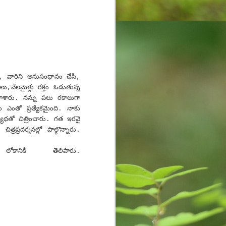
ిగించి, వారిని అనుసంధానం చేసి,
ు,వేల‌మైళ్లు ర‌క్తం ఓడుతున్న
 రాశారు. న‌న్ను పలు రకాలుగా
ఎంతో ప్ర‌త్యేక‌మైంది. నాకు
య‌థ‌తో చిత్రించారు. గ‌త ఇర‌వై
్ర‌ద‌ర్శ‌న‌ల్లో పాల్గొన్నారు.
లోకానికి తెలిపారు.