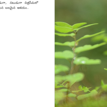
ుగా, న‌టుడుగా చిత్ర‌సీమలో
 ఆయ‌న బ‌ల‌మైన‌ ఆశ‌యం.