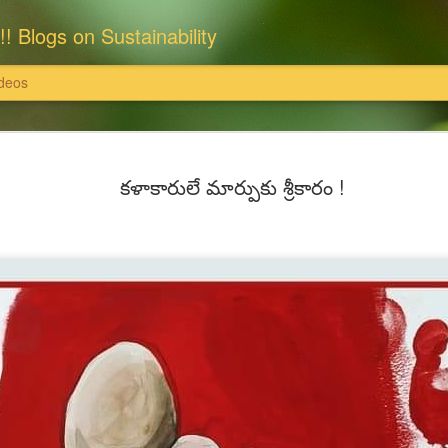
!! Blogs on Sustainability
deos
: राधास्वामी सतसंग सभा
इसका खंडन करते हैं।'
క‌ళాకారులే మార్పుకు శ్రీకారం !
राधास्वामी सतसंग सभा ने समस्त भूमि एवं संपत्
पर खरीदी हैं और उन पर राधास्वामी सतसंग सभा
ति इत्यादि दान स्वरूप स्वीकार नहीं करती
इन सभी संपत्तियों के समस्त विधि अभिलेख, दस्
 उन पर राधास्वामी सतसंग सभा का स्वामित्व है
सुरक्षित हैं।
्वामी सतसंग सभा पर अनर्गल, भ्रामक, झूठे और
यहां यह भी विशेष उल्लेखनीय है कि राधास्वाम
 सभा, दयालबाग आगरा ने सरकारी व अन्य निजी
निराधार, भ्रामक, झूठे और तथ्यहीन है। हम