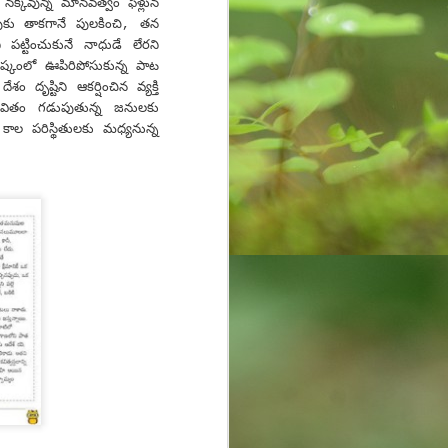
న‌క్కివున్న మాన‌వ‌త్వం ఫెళ్లున
వుకు తాక‌గానే పుల‌కించి, త‌న
పట్టించుకునే నాధుడే లేర‌ని
్తిష్కంలో ఊపిరిపోసుకున్న పాట
ృష్టిని ఆక‌ర్షించిన వ్య‌క్తి
జీవితం గ‌డుపుతున్న జ‌నుల‌కు
ుత కాల ప‌రిస్థితులకు మ‌ధ్య‌నున్న‌