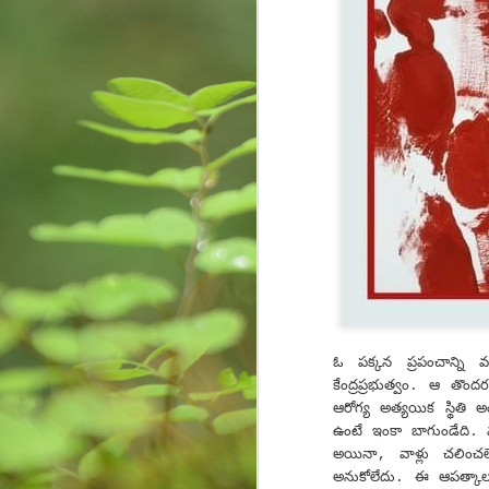
creativity, learning, and
కృ
unforeseen opportunities.
M
re
Wr
fi
im
st
ఓ ప‌క్క‌న ప్ర‌పంచాన్ని వ
Are we sensitive?
MAY
కేంద్ర‌ప్ర‌భుత్వం. ఆ తొం
15
Couple of days back, I received a c
ఆరోగ్య అత్య‌యిక‌ స్థితి అం
institute known to me committed s
ఉంటే ఇంకా బాగుండేది. మ
in a melancholy. I was Speechless! My h
అయినా, వాళ్లు చ‌లించ‌లే
National Crime Records Bureau-(NCRB), to
అనుకోలేదు. ఈ ఆప‌త్కాలంల