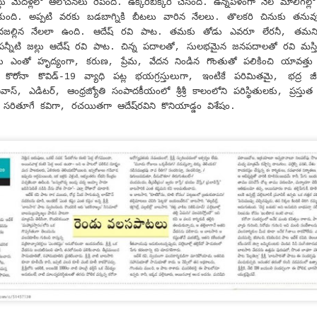
మెద‌ళ్ల‌లో ఆలోచ‌న‌లు రేపింది. ఉక్కిరిబిక్కిరి చేసింది. ఉన్న‌ప‌ళంగా నేల మాలిగ‌ల్లో 
కుంది. అప్ప‌టి వ‌ర‌కు బ‌డ‌బాగ్నికి బీట‌లు వారిన నేల‌లు. తొల‌క‌రి చినుకు త‌ను
దజ‌ల్లిన నేల‌లా ఉంది. ఆదేష్ ర‌వి పాట‌. త‌మ‌కు తోడు ఎవ‌రూ లేర‌నీ, త‌మ‌ని 
Do your duty!
CT
నీటి జ‌ల్లు ఆదేష్ ర‌వి పాట‌. చిన్న ప‌దాల‌తో, సుల‌భ‌మైన జ‌న‌ప‌దాల‌తో ర‌వి మ‌స
30
Chapter 2, Verse 47 of Bhagwad Gita says
 ఎంతో హృద్యంగా, క‌రుణ‌, ప్రేమ‌, వేద‌న నిండిన గొంతుతో ప‌లికించి యావ‌త్తు దేశం ద
ు కొరోనా కొవిడ్‌-19 వ్యాధి ప‌ట్ల భ‌యగ్ర‌స్తులుగా, ఇంటికే ప‌రిమిత‌మై, భ‌ద్ర 
्मण्येवाधिकारस्ते मा फलेषु कदाचन |
రీ‌నివాస్‌, ఎడిట‌ర్, ఆంధ్ర‌‌జ్యోతి సంపాద‌కీయంలో శ్రీ‌శ్రీ కాలంలోని ప‌రిస్థితుల‌కు, ప్ర‌స్త
‌శ్రీ‌కి స‌రితూగే క‌విగా, ర‌చ‌యిత‌గా ఆదేష్‌ర‌విని కొనియాడ్డం విశేషం.
 कर्मफलहेतुर्भूर्मा ते सङ्गोऽस्त्वकर्मणि || 47 ||
armaṇy-evādhikāras te mā phaleṣhu kadāchana
ā karma-phala-hetur bhūr mā te saṅgo ’stvakarmaṇi
 your duty and don’t bother about the results.
Do you know?
CT
15
As per the key facts published by UNICEF, Three billion people
do not have a handwashing facility with water and soap at home.
most half of schools lack a handwashing facility with water and soap,
fecting some 818 million school-age children.
ughly 32% of health-care facilities lack hand hygiene facilities at
ints where patients are treated.