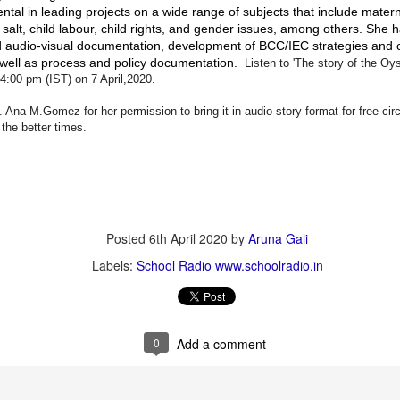
averted.
tal in leading projects on a wide range of subjects that include matern
d salt, child labour, child rights, and gender issues, among others.
She h
మ‌హిళ‌ల‌కు పెన్నిది NSRCEL - విమెన్ స్టార్ట‌ప్ ప్రోగ్రామ్‌!
AY
d audio-visual documentation, development of BCC/IEC strategies and c
10
well as process and policy documentation.
Listen to 'The story of the Oys
ఇంకెంత కాలం ఇలా ఉద్యోగాల కోసం వెతుకులాడ‌టం? ఉద్యోగం దొరికినా
4:00 pm (IST) on 7 April,2020.
త‌కాలం ఉంచుతారో తెలియ‌ని ప‌రిస్థితి! అక్క‌డ ఉంచినా, ఇప్ప‌టి ప‌రిస్థ‌తుల్లో ఆ
చ్చే జీతం కుటుంబాన్ని పోషించ‌డానికి, అవ‌స‌రాలు తీర్చుకోవ‌డానికి అనుకూలంగా
na M.Gomez for her permission to bring it in audio story format for free circul
ంటుందా? ఈ చాలీచాల‌ని ఆదాయంతో ఎలా గ‌డ‌ప‌డం? 'ఎప్పుడో ఒక‌ప్పుడు మ‌న
r the better times.
ంతంగా ఉపాధి పొందితే ఎంత బాగుండు', 'మ‌న‌కు న‌చ్చిన‌పుడు సెల‌వుతీసుకుని,
న‌కు అనువైన స‌మ‌యంలో ఆఫీస్ కి వెళ్లే అవ‌కాశం ఉంటే నేను కూడా ఉద్యోగం
నేదాన్నికాదుక‌దా', 'ఇంత‌కు ముందు ఉద్యోగం చేసేదాన్ని.
Posted
6th April 2020
by
Aruna Gali
'Inspiring-30' Women In Vizag | School Radio Co-
EB
Labels:
School Radio www.schoolradio.in
25
Founder Aruna Gali | జనగ...
anagalam, youtube channel produced stories on '30- Inspiring Women
 Vizag' . Had an opportunity to feature and share my thoughts. Take
ur time to watch this video.
0
Add a comment