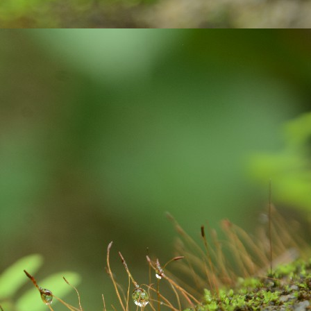
 paper with ink pen.
Gift your loved ones !
UG
23
In India, people celebrate festivals with gaiety and love. We
celebrate different kinds of festivals like: religious, cultural and
aditional and national festivals. The relationship between festivals and
lebrations are interlinked and deeply rooted. Individuals, families and
mmunities get together to celebrate the festivals. Lots of positive
ibes and a great opportunity for bonding among family members.
Exciting contest on Sustainability!
UL
6
Sustainability to me is what ever activity we do, we must be
mindful about our consumption, the impact we are going to create
d the way we are putting pressure on our natural resources of this
anet earth. As much as possible, I wanted to remain as a carbon
utral person: with my acts of responsibility.
xample: After waking up from our beds, we brush our teeth. We use