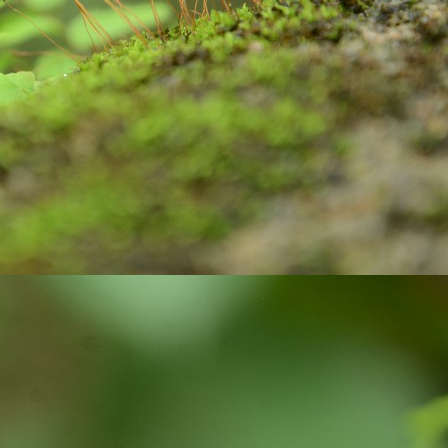
ste, brush and water to clean our teeth.
Are you looking for Eco-friendly homes?
UN
26
Do you know how Soil is playing an important role in maintaining
the Carbon balanced cycle on this earth? If you are not, let us
plore about our 'Soil'! it takes thousands of years to form soil. Big
cks brake down into small pieces. Later they undergo physical,
ological, geological, and chemical process with the support of air and
ter, they weather, and become soil. Soil is limited resource and is
onsidered as a renewable resource, because they keep on forming on
ntinues basis.
Wanted to Publish your Work?
UN
17
Stories are part and parcel of child's growing years. Stories
always fascinate. In our homes, in our societies, children and
uth have been tuned to read stories written by elders and famous
ory writers. But, not encouraged children and youth to explore their
eative side. Creativity is very crucial skill of 21 century. In the
ocess of creating stories, children and youth learn how to visualize,