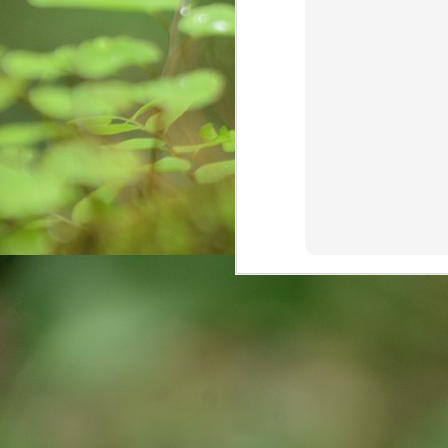
O
कर
मा
k
m
Do
O
Al
af
Ro
po