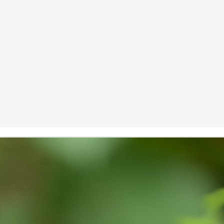
Do your duty!
CT
30
Chapter 2, Verse 47 of Bhagwad Gita says
्मण्येवाधिकारस्ते मा फलेषु कदाचन |
 कर्मफलहेतुर्भूर्मा ते सङ्गोऽस्त्वकर्मणि || 47 ||
armaṇy-evādhikāras te mā phaleṣhu kadāchana
ā karma-phala-hetur bhūr mā te saṅgo ’stvakarmaṇi
 your duty and don’t bother about the results.
Do you know?
CT
15
As per the key facts published by UNICEF, Three billion people
do not have a handwashing facility with water and soap at home.
most half of schools lack a handwashing facility with water and soap,
fecting some 818 million school-age children.
ughly 32% of health-care facilities lack hand hygiene facilities at
ints where patients are treated.