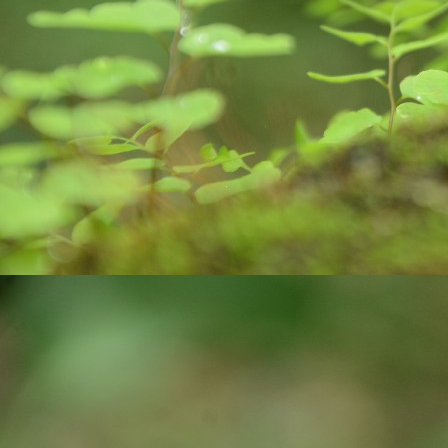
pa
J
ex
ro
bi
wa
c
co
J
yo
st
cr
pr