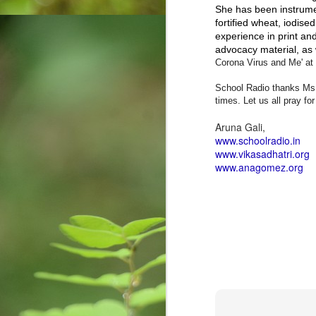
were announced. These suicides can be 
She has been instrumen
fortified wheat, iodise
M
experience in print an
advocacy material, as 
Corona Virus and Me' at 
ఎం
వ‌
School Radio thanks Ms. A
ఉ
times. Let us all pray fo
సొ
Aruna Gali,
మ‌
www.schoolradio.in
మా
www.vikasadhatri.org
www.anagomez.org
F
J
of
yo