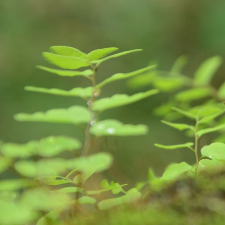
S
So
Ea
Fo
pr
is
fa
im
A
de
da
ge
im
we