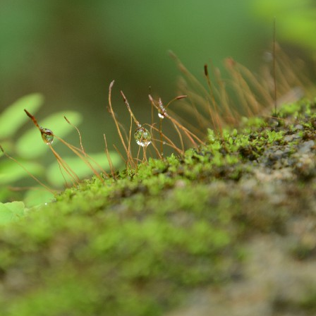
Excited About Wildlife Week?
EP
28
Excited about Wildlife week?
 are we..!
stern Ghats Wildlife Society, Butterflies Research Centre, Wish
undation and few more organizations are participating in the
ogrammes. Encourage your children to take part in the programmes. It
 a great learning and an opportunity for them to talk about their
vourite wildlife forms. Support your children to understand the
portance of wildlife in our nature, on our earth and in our Eco-system.
Evolution of Story Writing!
UG
28
Times have changed but not emotions and feelings. These are
universal. Stories are part and parcel of civilization and human
velopment. Written word is found in Mesopotamia – present day Iraq,
ted back to 3200 BC. Stories were told and passed on vocally to
nerations after generations by our ancestors. There were words,
ages, song, dance, feelings and expressions to the stories. Earlier,
 used to write stories with pen and ink on the leaves of palm and later