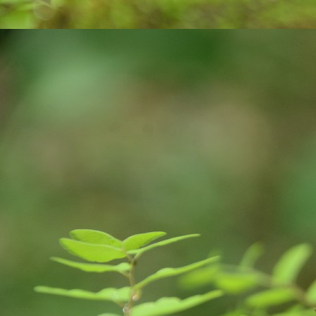
on
A
tr
ce
co
v
J
an
pl
ne
E