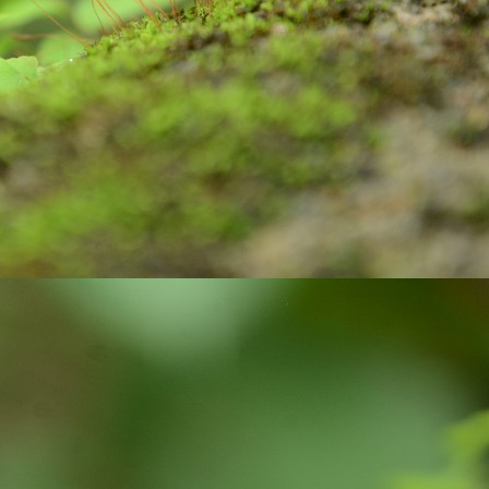
Do your duty!
CT
30
Chapter 2, Verse 47 of Bhagwad Gita says
्मण्येवाधिकारस्ते मा फलेषु कदाचन |
 कर्मफलहेतुर्भूर्मा ते सङ्गोऽस्त्वकर्मणि || 47 ||
armaṇy-evādhikāras te mā phaleṣhu kadāchana
ā karma-phala-hetur bhūr mā te saṅgo ’stvakarmaṇi
 your duty and don’t bother about the results.
Do you know?
CT
15
As per the key facts published by UNICEF, Three billion people
do not have a handwashing facility with water and soap at home.
most half of schools lack a handwashing facility with water and soap,
fecting some 818 million school-age children.
ughly 32% of health-care facilities lack hand hygiene facilities at
ints where patients are treated.