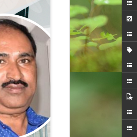
Overwhelming
OCT
30
response to
SPHEEHA
INTERNATIONAL
DRAWING AND
PAINTING
COMPETITION 2022
It is said that Drawing is a form of
visual art that has been used as a
specialised form of
communication before the
invention of the written language,
demonstrated by the production of