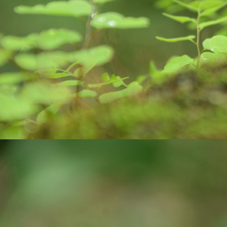
pa
J
ex
ro
bi
wa
c
co
J
yo
st
cr
pr