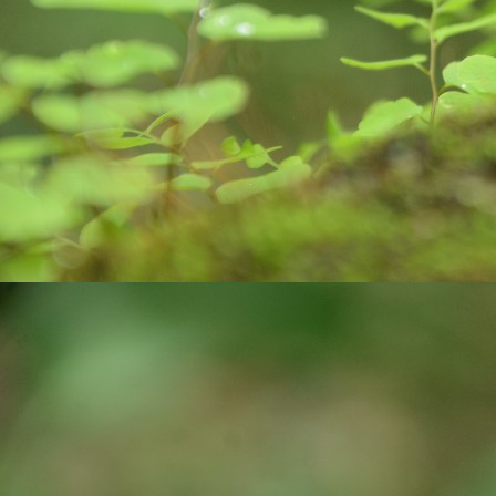
O
कर
मा
k
m
Do
O
Al
af
Ro
po