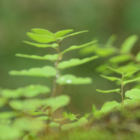
S
So
Ea
Fo
pr
is
fa
im
A
de
da
ge
im
we