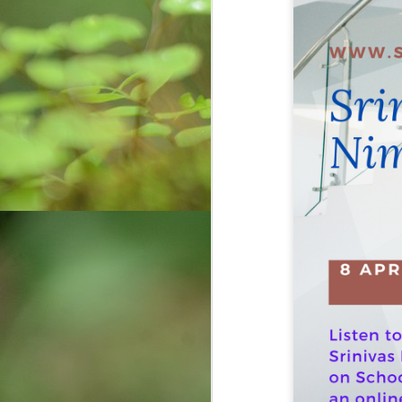
Weaving Memories:
AUG
12
Crafting a Tapestry of
Creativity and Growth
In the vibrant tapestry of my life, a
radiant thread gleams—the
unforgettable memories of my
childhood with my cherished
grandmother. Those days were a
sanctuary of warmth, laughter, and
O
a craft that would forever shape
my journey: the art of basket
ఈక
weaving. Granny, a master
సృ
weaver, introduced me not only to
చ
crafting but also to the essence of