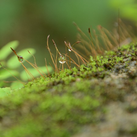
Excited About Wildlife Week?
EP
28
Excited about Wildlife week?
 are we..!
stern Ghats Wildlife Society, Butterflies Research Centre, Wish
undation and few more organizations are participating in the
ogrammes. Encourage your children to take part in the programmes. It
 a great learning and an opportunity for them to talk about their
vourite wildlife forms. Support your children to understand the
portance of wildlife in our nature, on our earth and in our Eco-system.
Evolution of Story Writing!
UG
28
Times have changed but not emotions and feelings. These are
universal. Stories are part and parcel of civilization and human
velopment. Written word is found in Mesopotamia – present day Iraq,
ted back to 3200 BC. Stories were told and passed on vocally to
nerations after generations by our ancestors. There were words,
ages, song, dance, feelings and expressions to the stories. Earlier,
 used to write stories with pen and ink on the leaves of palm and later