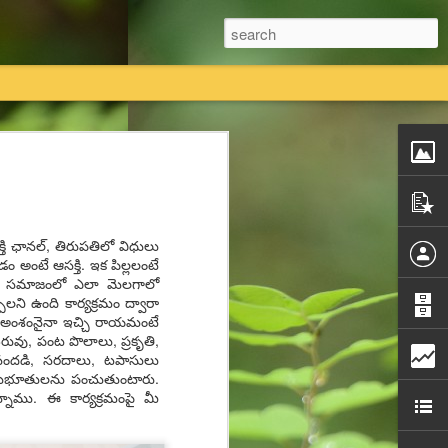
तियां विधिक प्रक्रिया का पालन करते हुए कानूनी तौर
 का एकमात्र स्वामित्व है।
భ‌క్తి ఛాన‌ల్‌, తిరుప‌తిలో విధులు
तावेजी प्रमाण राधास्वामी सतसंग सभा के पास
‌డం అంటే ఆస‌క్తి. ఇక పిల్ల‌లంటే
టారు. స‌మాజంలో ఎలా మెల‌గాలో
ల‌ని ఉంది కార్య‌క్ర‌మం ద్వారా
ी सतसंग सभा किसी की भी कोई नि
. ఏ అంశంనైనా ఇచ్చి రాయ‌మంటే
ెరువు, పంట పొలాలు, ప్ర‌కృతి,
ంద‌డి, స‌ర‌దాలు, ట‌పాసులు
 అనుభూతుల‌ను పంచుతుంటారు.
ున్నాము. ఈ కార్యక్ర‌మంపై మీ