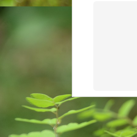
were announced. These suicides can be 
M
ఎం
వ‌
ఉ
సొ
మ‌
మా
F
J
of
yo