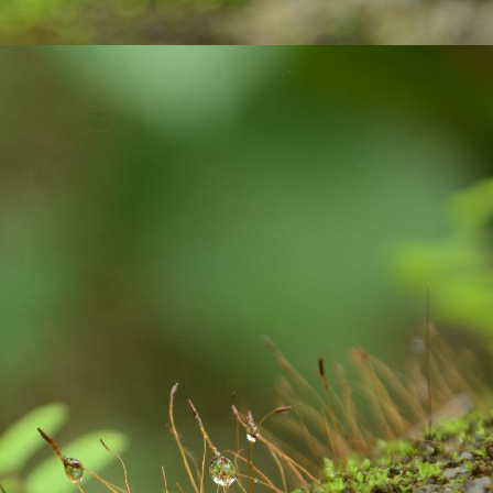
 paper with ink pen.
Gift your loved ones !
UG
23
In India, people celebrate festivals with gaiety and love. We
celebrate different kinds of festivals like: religious, cultural and
aditional and national festivals. The relationship between festivals and
lebrations are interlinked and deeply rooted. Individuals, families and
mmunities get together to celebrate the festivals. Lots of positive
ibes and a great opportunity for bonding among family members.
Exciting contest on Sustainability!
UL
6
Sustainability to me is what ever activity we do, we must be
mindful about our consumption, the impact we are going to create
d the way we are putting pressure on our natural resources of this
anet earth. As much as possible, I wanted to remain as a carbon
utral person: with my acts of responsibility.
xample: After waking up from our beds, we brush our teeth. We use