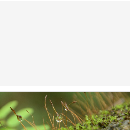
averted.
మ‌హిళ‌ల‌కు పెన్నిది NSRCEL - విమెన్ స్టార్ట‌ప్ ప్రోగ్రామ్‌!
AY
10
ఇంకెంత కాలం ఇలా ఉద్యోగాల కోసం వెతుకులాడ‌టం? ఉద్యోగం దొరికినా
త‌కాలం ఉంచుతారో తెలియ‌ని ప‌రిస్థితి! అక్క‌డ ఉంచినా, ఇప్ప‌టి ప‌రిస్థ‌తుల్లో ఆ
చ్చే జీతం కుటుంబాన్ని పోషించ‌డానికి, అవ‌స‌రాలు తీర్చుకోవ‌డానికి అనుకూలంగా
ంటుందా? ఈ చాలీచాల‌ని ఆదాయంతో ఎలా గ‌డ‌ప‌డం? 'ఎప్పుడో ఒక‌ప్పుడు మ‌న
ంతంగా ఉపాధి పొందితే ఎంత బాగుండు', 'మ‌న‌కు న‌చ్చిన‌పుడు సెల‌వుతీసుకుని,
న‌కు అనువైన స‌మ‌యంలో ఆఫీస్ కి వెళ్లే అవ‌కాశం ఉంటే నేను కూడా ఉద్యోగం
నేదాన్నికాదుక‌దా', 'ఇంత‌కు ముందు ఉద్యోగం చేసేదాన్ని.
'Inspiring-30' Women In Vizag | School Radio Co-
EB
25
Founder Aruna Gali | జనగ...
anagalam, youtube channel produced stories on '30- Inspiring Women
 Vizag' . Had an opportunity to feature and share my thoughts. Take
ur time to watch this video.