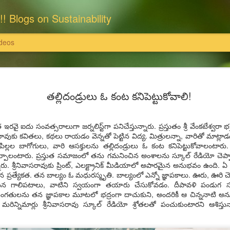
!! Blogs on Sustainability
deos
: राधास्वामी सतसंग सभा
इसका खंडन करते हैं।'
త‌ల్లిదండ్రులు ఓ కంట క‌నిపెట్టుకోవాలి!
राधास्वामी सतसंग सभा ने समस्त भूमि एवं संपत्
पर खरीदी हैं और उन पर राधास्वामी सतसंग सभा
ति इत्यादि दान स्वरूप स्वीकार नहीं करती
‌త ఇర‌వై ఐదు సంవ‌త్స‌రాలుగా జ‌ర్న‌లిస్ట్‌గా ప‌నిచేస్తున్నారు. ప్ర‌స్తుతం శ్రీ వేంక‌టేశ్వ‌రా 
इन सभी संपत्तियों के समस्त विधि अभिलेख, दस्
వాస‌రావుకు క‌విత‌లు, క‌థ‌లు రాయ‌డం వెన్న‌తో పెట్టిన విద్య‌. మిత్రుల‌న్నా, వారితో మాట్లాడ
 उन पर राधास्वामी सतसंग सभा का स्वामित्व है
सुरक्षित हैं।
. పిల్ల‌ల‌ బాగోగులు, వారి ఆస‌క్తుల‌ను త‌ల్లిదండ్రులు ఓ కంట క‌నిపెట్టుకోవాలం
 నేర్పాలంటారు. ప్ర‌స్తుత స‌మాజంలో త‌ను గ‌మ‌నించిన అంశాల‌ను స్కూల్ రేడియో చెప్పా
्वामी सतसंग सभा पर अनर्गल, भ्रामक, झूठे और
यहां यह भी विशेष उल्लेखनीय है कि राधास्वाम
ారు. శ్రీ‌నివాసరావుకు ప్రింట్‌, ఎల‌క్ట్రానిక్ మీడియాలో అపార‌మైన అనుభ‌వం ఉంది
 सभा, दयालबाग आगरा ने सरकारी व अन्य निजी
్ర‌త్యేక‌త‌. త‌న బాల్యం ఓ మ‌ధుర‌స్మృతి. బాల్యంలో ఎన్నో జ్ఞాప‌కాలు. ఊరు, ఊరి చ
निराधार, भ्रामक, झूठे और तथ्यहीन है। हम
‌రేసిన గాలిప‌టాలు, వాటిని స్వ‌యంగా త‌యారు చేసుకోవ‌డం. దీపావ‌ళి పండుగ స
ంగ‌తులను త‌న జ్ఞాప‌కాల మూట‌లో భద్రంగా దాచుకుని, అంద‌రికీ ఆ చిన్న‌నాటి
 మ‌రిన్నిమార్లు శ్రీ‌నివాసరావు స్కూల్ రేడియో శ్రోత‌ల‌తో పంచుకుంటార‌ని ఆశిస్త
.