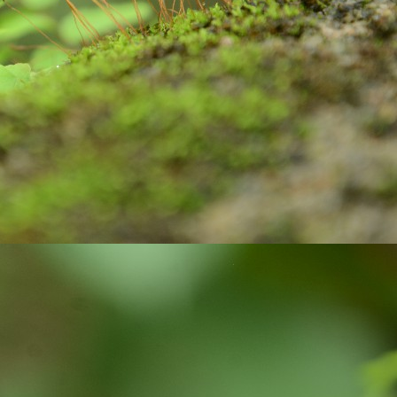
ste, brush and water to clean our teeth.
Are you looking for Eco-friendly homes?
UN
26
Do you know how Soil is playing an important role in maintaining
the Carbon balanced cycle on this earth? If you are not, let us
plore about our 'Soil'! it takes thousands of years to form soil. Big
cks brake down into small pieces. Later they undergo physical,
ological, geological, and chemical process with the support of air and
ter, they weather, and become soil. Soil is limited resource and is
onsidered as a renewable resource, because they keep on forming on
ntinues basis.
Wanted to Publish your Work?
UN
17
Stories are part and parcel of child's growing years. Stories
always fascinate. In our homes, in our societies, children and
uth have been tuned to read stories written by elders and famous
ory writers. But, not encouraged children and youth to explore their
eative side. Creativity is very crucial skill of 21 century. In the
ocess of creating stories, children and youth learn how to visualize,