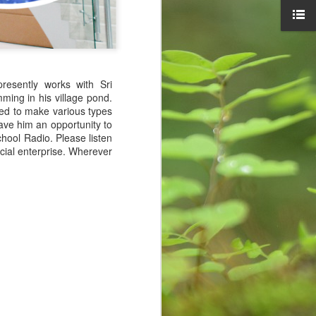
cave and rock paintings around
30,000 years ago. These initial
drawings are known as pictograms
which depicted objects and
abstract concepts. Eventually
people used instruments to mark
resently works with Sri
paper or other two-dimensional
ming in his village pond.
surface.
ed to make various types
ave him an opportunity to
hool Radio. Please listen
ocial enterprise. Wherever