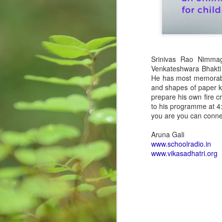
creativity, learning, and
కృ
unforeseen opportunities.
Srinivas Rao Nimmag
M
Venkateshwara Bhakti 
He has most memorable
and shapes of paper ki
re
prepare his own fire 
to his programme at 4:
Wr
you are you can conn
fi
im
Aruna Gali
st
www.schoolradio.in
www.vikasadhatri.org
Are we sensitive?
MAY
15
Couple of days back, I received a c
institute known to me committed s
in a melancholy. I was Speechless! My h
National Crime Records Bureau-(NCRB), to