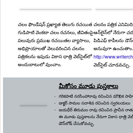
చ‌లం ఫౌండేష‌న్ ప్ర‌ఖ్యాత తెలుగు ర‌చ‌యిత
చ‌ల‌నం ప‌త్రిక ఎనిమి
గుడిపాటి వెంక‌టా చ‌లం ర‌చ‌న‌లు, జీవితంపై
ఆన్‌లైన్‌లో నేరుగా చ‌ద‌
ప‌లువురు ప్ర‌ముఖ ర‌చ‌యిత‌ల వ్యాసాలు,
పిడిఎఫ్ కాపీల‌ను డౌన్
అభిప్రాయాల‌తో వెలువ‌రించిన చ‌ల‌నం
అనువుగా ఉంచుతాం. మ‌
ప‌త్రికల‌ను ఇపుడు వికాస ధాత్రి వెబ్‌సైట్‌లో
http://www.writerc
అందుబాటులో వుంచాం.
వెబ్‌సైట్ చూడ‌వ‌చ్చు.
మీకోసం మూడు పుస్త‌కాలు
గ‌రిక‌పాటి న‌ర‌సింహారావు ర‌చించిన మౌఖిక సాహ
డాక్ట‌ర్ సామ‌ల స‌దాశివ ర‌చించిన స్వ‌ర‌ల‌య‌లు
జ‌య‌ధీర్ తిరుమ‌ల రావు ర‌చించిన ప్రాచీన రాతప
ఈ మూడు పుస్త‌కాల‌ను నేరుగా వికాస ధాత్రి వెబ
డౌన్‌లోడ్ చేసుకోవ‌చ్చు.