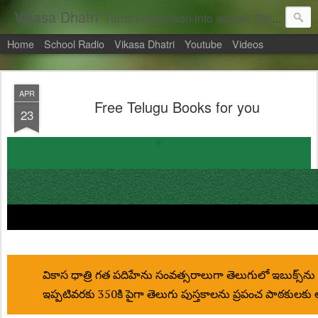
Vikasa Dhatri
Turns information into action!! Blogs on Sustainability
Home
School Radio
Vikasa Dhatri
Youtube
Videos
APR
Free Telugu Books for you
23
వికాస ధాత్రి గ‌త ప‌దిహేను సంవ‌త్స‌రాలుగా తెలుగులో ఇబుక్స్‌ను
ఇప్ప‌టివ‌ర‌కు 350కి పైగా తెలుగు పుస్త‌కాల‌ను ప్ర‌పంచ పాఠ‌కుల‌కు