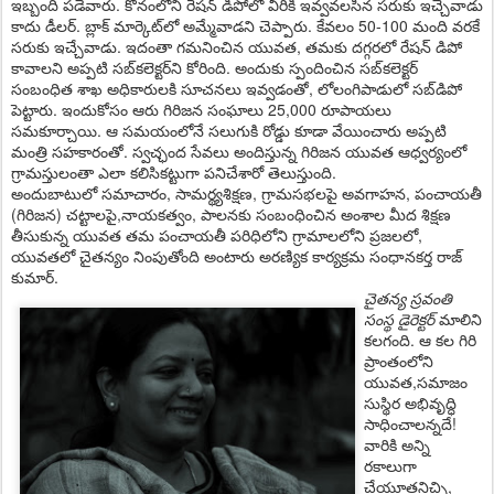
ఇబ్బంది ప‌డేవారు. కోనంలోని రేష‌న్ డిపోలో వీరికి ఇవ్వ‌వ‌ల‌సిన స‌రుకు ఇచ్చేవాడు
కాదు డీల‌ర్‌. బ్లాక్ మార్కెట్‌లో అమ్మేవాడ‌ని చెప్పారు. కేవ‌లం 50-100 మంది వ‌ర‌కే
స‌రుకు ఇచ్చేవాడు. ఇదంతా గ‌మ‌నించిన యువ‌త‌, త‌మ‌కు ద‌గ్గ‌ర‌లో రేష‌న్ డిపో
కావాలని అప్ప‌టి స‌బ్‌క‌లెక్ట‌ర్‌ని కోరింది. అందుకు స్పందించిన స‌బ్‌క‌లెక్ట‌ర్
సంబంధిత శాఖ అధికారుల‌కి సూచ‌న‌లు ఇవ్వ‌డంతో, లోలంగిపాడులో స‌బ్‌డిపో
పెట్టారు. ఇందుకోసం ఆరు గిరిజ‌న సంఘాలు 25,000 రూపాయ‌లు
స‌మ‌కూర్చాయి. ఆ స‌మ‌యంలోనే స‌లుగుకి రోడ్డు కూడా వేయించారు అప్ప‌టి
మంత్రి స‌హ‌కారంతో. స్వచ్ఛంద సేవలు అందిస్తున్న గిరిజన యువత ఆధ్వర్యంలో
గ్రామస్తులంతా ఎలా కలిసికట్టుగా పనిచేశారో తెలుస్తుంది.
అందుబాటులో సమాచారం, సామ‌ర్థ్యశిక్ష‌ణ‌, గ్రామ‌స‌భ‌ల‌పై అవ‌గాహ‌న‌, పంచాయ‌తీ
(గిరిజ‌న‌) చ‌ట్టాల‌పై,నాయ‌క‌త్వం, పాల‌న‌కు సంబంధించిన అంశాల మీద శిక్ష‌ణ
తీసుకున్న యువ‌త త‌మ పంచాయ‌తీ ప‌రిధిలోని గ్రామాలలోని ప్ర‌జ‌ల‌లో,
యువ‌తలో చైత‌న్యం నింపుతోంది అంటారు అర‌ణ్యిక కార్య‌క్ర‌మ సంధాన‌క‌ర్త‌ రాజ్
కుమార్.
చైత‌న్య స్ర‌వంతి
సంస్థ డైరెక్ట‌ర్
మాలిని
కలగంది. ఆ కల గిరి
ప్రాంతంలోని
యువ‌త,స‌మాజం
సుస్థిర అభివృద్ధి
సాధించాలన్నదే!
వారికి అన్ని
ర‌కాలుగా
చేయూత‌నిచ్చి,