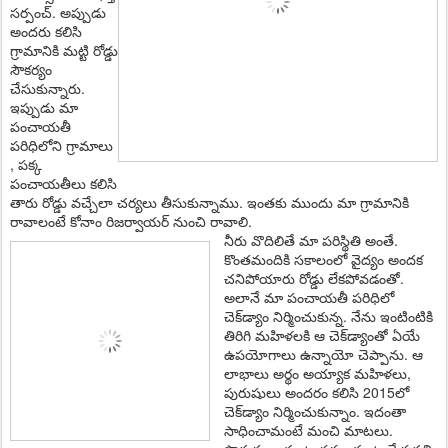
సర్పంచ్. అప్పుడు
అందరు కలిసి
గ్రామానికి మట్టి రోడ్డు
సౌకర్యం
చేసుకున్నారు.
ఇప్పుడు మా
పంచాయతీ
పరిధిలోని గ్రామాలు
, పక్క
పంచాయతీలు కలిసి
తారు రోడ్డు వచ్చేలా చర్యలు తీసుకున్నాము. ఇంతకు ముందు మా గ్రామానికి
రావాలంటే కోనాం రిజర్వాయర్ నుంచి రావాలి.
నీరు వొదిలితే మా పరిస్థితి అంతే.
కొంతమందికి సకాలంలో వైద్యం అందక
చనిపోయారు రోడ్డు లేకపోవడంతో.
అలానే మా పంచాయతీ పరిధిలో
చెక్‌డ్యాం నిర్మించుకున్న. నేను ఇంటింటికి
తిరిగి మహిళలకి ఆ చెక్‌డ్యాంతో ఏయే
ఉపయోగాలు ఉన్నాయో చెప్పాను. ఆ
లాభాలు అర్థం అయ్యాక మహిళలు,
పురుషులు అందరం కలిసి 2015లో
చెక్‌డ్యాం నిర్మించుకున్నాం. ఇదంతా
సాధించామంటే మంచి మాటలు.