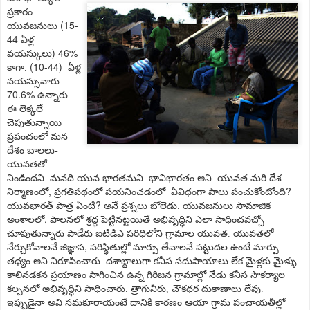
ప్ర‌కారం
(
15-
యువ‌జ‌నులు
44
ఏళ్ల
)
46%
వ‌య‌స్కులు
(
10-44)
కాగా.
ఏళ్ల
వ‌య‌స్సువారు
70.6%
ఉన్నారు.
ఈ లెక్క‌లే
చెపుతున్నాయి
ప్ర‌పంచంలో మ‌న
దేశం బాలలు-
యువతతో
నిండిందని. మనది యువ భార‌త‌మ‌ని. భావిభార‌తం అని. యువ‌త మ‌రి దేశ
,
?
నిర్మాణంలో
ప్ర‌గ‌తిపథంలో ప‌య‌నించ‌డంలో
ఏవిధంగా పాలు పంచుకోంటోంది
?
యువ‌భార‌త్ పాత్ర ఏంటి
అనే ప్ర‌శ్న‌లు బోలెడు. యువ‌జ‌నులు సామాజిక
,
అంశాల‌లో
పాల‌న‌లో శ్ర‌ద్ధ పెట్టిన‌ట్ట‌యితే అభివృద్ధిని ఎలా సాధించ‌వ‌చ్చో
చూపుతున్నారు పాడేరు ఐటిడిఎ ప‌రిధిలోని గ్రామాల యువ‌త‌. యువ‌త‌లో
,
నేర్చుకోవాల‌నే జిజ్ఞాస‌
ప‌రిస్థితుల్లో మార్పు తేవాల‌నే ప‌ట్టుద‌ల ఉంటే మార్పు
తథ్యం అని నిరూపించారు. ద‌శాబ్దాలుగా కనీస సదుపాయాలు లేక మైళ్లకు మైళ్ళు
కాలినడకన ప్రయాణం సాగించిన ఉన్న గిరిజ‌న గ్రామాల్లో నేడు క‌నీస సౌక‌ర్యాల
క‌ల్ప‌న‌లో అభివృద్ధిని సాధించారు.
త్రాగునీరు, చౌకధర దుకాణాలు లేవు.
ఇప్పుడైనా అవి సమకూరాయంటే దానికి కారణం ఆయా గ్రామ పంచాయతీల్లో