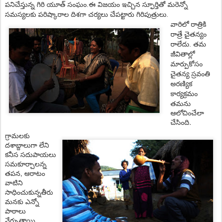
పనిచేస్తున్న గిరి యూత్ సంఘం.ఈ విజ‌యం ఇచ్చిన స్ఫూర్తితో మ‌రెన్నో
స‌మ‌స్య‌ల‌కు ప‌రిష్కారాల దిశ‌గా చ‌ర్య‌లు చేప‌ట్టారు గిరిపుత్రులు.
వారిలో రాత్రికి
రాత్రే చైత‌న్యం
రాలేదు. త‌మ
జీవితాల్లో
మార్పుకోసం
చైత‌న్య స్ర‌వంతి
అర‌ణ్యిక
కార్యక్ర‌మం
త‌మను
ఆలోచించేలా
చేసింది.
గ్రామ‌ల‌కు
దశాబ్దాలుగా లేని
క‌నీస స‌దుపాయ‌లు
స‌మ‌కూర్చాల‌న్న
త‌ప‌న, ఆరాటం
వాటిని
సాధించుకున్నతీరు
మ‌న‌కు ఎన్నో
పాఠాలు
నేర్పుతాయి.