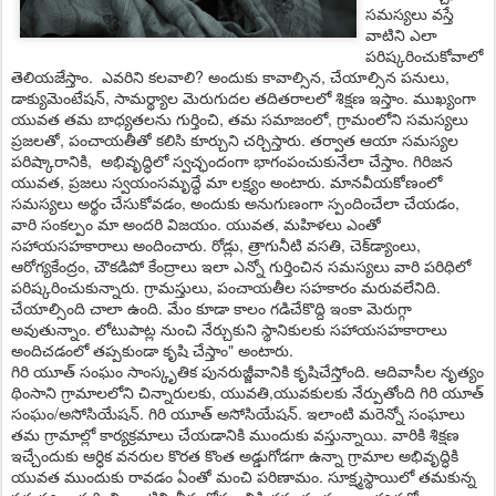
స‌మ‌స్య‌లు వ‌స్తే
వాటిని ఎలా
ప‌రిష్కరించుకోవాలో
తెలియ‌జేస్తాం. ఎవ‌రిని క‌ల‌వాలి? అందుకు కావాల్సిన‌, చేయాల్సిన ప‌నులు,
డాక్యుమెంటేష‌న్‌, సామ‌ర్థ్యాల మెరుగుద‌ల త‌దిత‌రాల‌లో శిక్ష‌ణ ఇస్తాం. ముఖ్యంగా
యువ‌త త‌మ బాధ్య‌త‌ల‌ను గుర్తించి, త‌మ స‌మాజంలో, గ్రామంలోని స‌మ‌స్య‌లు
ప్ర‌జ‌ల‌తో, పంచాయ‌తీతో క‌లిసి కూర్చుని చ‌ర్చిస్తారు. త‌ర్వాత ఆయా స‌మ‌స్య‌ల
ప‌రిష్కారానికి, అభివృద్ధిలో స్వ‌చ్ఛందంగా భాగంపంచుకునేలా చేస్తాం. గిరిజన
యువ‌త‌, ప్ర‌జ‌లు స్వ‌యంసమృద్ధే మా ల‌క్ష్యం అంటారు. మానవీయకోణంలో
సమస్యలు అర్థం చేసుకోవడం, అందుకు అనుగుణంగా స్పందించేలా చేయడం,
వారి సంకల్పం మా అందరి విజయం. యువ‌త‌, మ‌హిళ‌లు ఎంతో
స‌హాయ‌స‌హ‌కారాలు అందించారు. రోడ్లు, త్రాగునీటి వస‌తి, చెక్‌డ్యాంలు,
ఆరోగ్యకేంద్రం, చౌక‌డిపో కేంద్రాలు ఇలా ఎన్నో గుర్తించిన స‌మ‌స్య‌లు వారి ప‌రిధిలో
ప‌రిష్క‌రించుకున్నారు. గ్రామస్తులు, పంచాయ‌తీల స‌హ‌కారం మ‌రువ‌లేనిది.
చేయాల్సింది చాలా ఉంది. మేం కూడా కాలం గ‌డిచేకొద్ది ఇంకా మెరుగ్గా
అవుతున్నాం. లోటుపాట్ల నుంచి నేర్చుకుని స్థానికుల‌కు స‌హాయ‌స‌హ‌కారాలు
అందిచ‌డంలో త‌ప్పకుండా కృషి చేస్తాం" అంటారు.
గిరి యూత్ సంఘం సాంస్కృతిక పునరుజ్జీవానికి కృషిచేస్తోంది. ఆదివాసీల నృత్యం
థింసాని గ్రామాలలోని చిన్నారులకు, యువతి,యువకులకు నేర్పుతోంది గిరి యూత్
సంఘం/అసోసియేషన్. గిరి యూత్ అసోసియేషన్. ఇలాంటి మరెన్నో సంఘాలు
తమ గ్రామాల్లో కార్యక్రమాలు చేయడానికి ముందుకు వస్తున్నాయి. వారికి శిక్షణ
ఇచ్చేందుకు ఆర్ధిక వనరుల కొరత కొంత అడ్డుగోడగా ఉన్నా గ్రామాల అభివృద్ధికి
యువత ముందుకు రావడం ఏంతో మంచి పరిణామం. సూక్ష్మ‌స్థాయిలో త‌మ‌కున్న