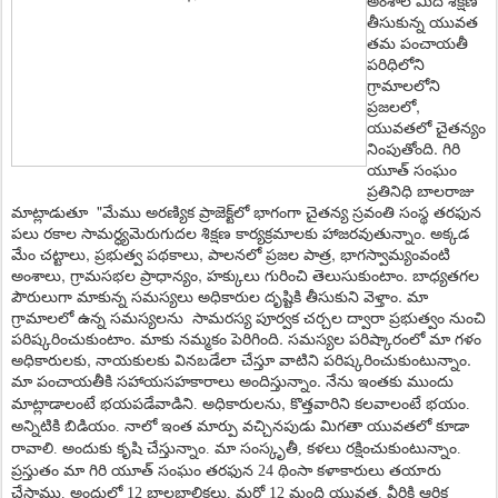
అంశాల మీద శిక్ష‌ణ
తీసుకున్న యువ‌త
త‌మ పంచాయ‌తీ
ప‌రిధిలోని
గ్రామాలలోని
ప్ర‌జ‌ల‌లో,
యువ‌తలో చైత‌న్యం
నింపుతోంది. గిరి
యూత్ సంఘం
ప్ర‌తినిధి బాల‌రాజు
మాట్లాడుతూ "మేము అర‌ణ్యిక ప్రాజెక్ట్‌లో భాగంగా చైత‌న్య స్ర‌వంతి సంస్థ త‌ర‌ఫున
ప‌లు ర‌కాల సామ‌ర్ధ్యమెరుగుద‌ల శిక్ష‌ణ కార్యక్ర‌మాలకు హాజ‌ర‌వుతున్నాం. అక్క‌డ
మేం చ‌ట్టాలు, ప్ర‌భుత్వ ప‌థ‌కాలు, పాల‌నలో ప్ర‌జ‌ల పాత్ర, భాగ‌స్వామ్యంవంటి
అంశాలు, గ్రామ‌స‌భ‌ల ప్రాధాన్యం, హ‌క్కులు గురించి తెలుసుకుంటాం. బాధ్య‌తగ‌ల
పౌరులుగా మాకున్న స‌మ‌స్య‌లు అధికారుల దృష్టికి తీసుకుని వెళ్తాం. మా
గ్రామాల‌లో ఉన్న స‌మ‌స్య‌ల‌ను సామ‌ర‌స్య పూర్వ‌క చ‌ర్చ‌ల ద్వారా ప్ర‌భుత్వం నుంచి
ప‌రిష్క‌రించుకుంటాం. మాకు న‌మ్మ‌కం పెరిగింది. స‌మ‌స్య‌ల ప‌రిష్కారంలో మా గ‌ళం
అధికారుల‌కు, నాయ‌కుల‌కు విన‌బ‌డేలా చేస్తూ వాటిని ప‌రిష్క‌రించుకుంటున్నాం.
మా పంచాయ‌తీకి స‌హాయ‌స‌హ‌కారాలు అందిస్తున్నాం.
నేను ఇంతకు ముందు
,
మాట్లాడాలంటే భ‌య‌ప‌డేవాడిని. అధికారుల‌ను
కొత్తవారిని క‌ల‌వాలంటే భ‌యం.
అన్నిటికి బిడియం. నాలో ఇంత మార్పు వచ్చినపుడు మిగతా యువతలో కూడా
రావాలి. అందుకు కృషి చేస్తున్నాం. మా సంస్కృతీ, కళలు రక్షించుకుంటున్నాం.
ప్రస్తుతం మా గిరి యూత్ సంఘం తరఫున 24 థింసా కళాకారులు తయారు
చేసాము. అందులో 12 బాలబాలికలు, మరో 12 మంది యువత. వీరికి ఆర్ధిక