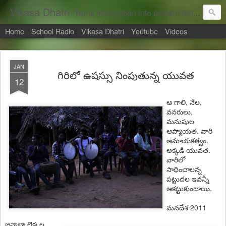
Vikasa Dhatri
Turns information into action!! Blogs on Sustainability
Home
School Radio
Vikasa Dhatri
Youtube
Videos
JAN
గిరిలో ఉష‌స్సు నింపుతున్న యువ‌త
12
ఆ గాలి, నేల‌,
వ‌న‌రులు,
మ‌నుషుల
ఆప్యాయ‌త‌. వారి
అమాయ‌క‌త్వం.
అక్కడి యువత.
వారిలో
సాధించాల‌న్న
ప‌ట్టుద‌ల‌ ఇవ‌న్నీ
ఆక‌ట్టుకుంటాయి.
2011
మ‌న‌దేశ
జ‌నాభా లెక్క‌ల