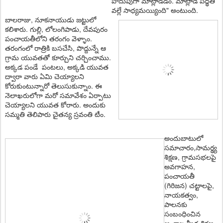
పొదుపుగా మాట్లాడడం. మాట్లాడే పధ్ధతి
వల్లే సాధ్యమయ్యింది" అంటుంది.
బాలరాజు, నూకనాయుడు జట్టులో
కలిశారు. గుల్లి, లోలంగిపాడు, దేవపురం
పంచాయతీలోని తరంగం వెళ్ళాం.
తరంగంలో రాత్రికి బసచేసి, పొద్దున్నే ఆ
గ్రామ యువతతో కూర్చుని చర్చించాము.
అక్కడ పండే పంటలు, అక్కడి యువత
ద్వారా వారు ఏమి చెయ్యాలని
కోరుకుంటున్నారో తెలుసుకున్నాం. ఈ
నెలాఖరులోగా మరో సమావేశం ఏర్పాటు
చెయ్యాలని యువత కోరారు. అందుకు
సమ్మతి తెలిపారు చైతన్య స్రవంతి టీం.
అందుబాటులో
సమాచారం,సామ‌ర్థ్య
శిక్ష‌ణ‌, గ్రామ‌స‌భ‌ల‌పై
అవ‌గాహ‌న‌,
పంచాయ‌తీ
(గిరిజ‌న‌) చ‌ట్టాల‌పై,
నాయ‌క‌త్వం,
పాల‌న‌కు
సంబంధించిన