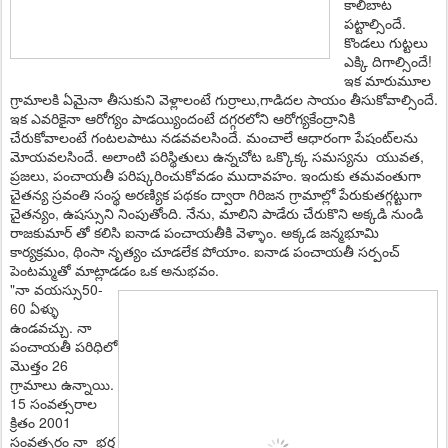
కాలిబాట
ప‌ట్టాల్సిందే.
కొండలు గుట్టలు
ఎక్కి దిగాల్సిందే!
ఇక మారుమూల
గ్రామాల‌కి ఏమైనా తీసుకుని వెళ్లాలంటే గుర్రాలు,గాడిద‌ల సాయం తీసుకోవాల్సిందే.
ఇక ఎవ‌రికైనా ఆరోగ్యం పాడ‌య్యిందంటే ద‌గ్గ‌ర‌లోని ఆరోగ్య‌కేంద్రానికి
చేరుకోవాలంటే గంట‌ల‌పాటు న‌డ‌వ‌వ‌ల‌సిందే. మంచాలే ఆధారంగా పేషంట్‌ల‌ను
మోయ‌వ‌లసిందే. అలాంటి ప‌రిస్థితులు ఉన్నచోట ఒక్కొక్క స‌మ‌స్య‌ను యువ‌త‌,
ప్ర‌జ‌లు, పంచాయ‌తీ ప‌రిష్క‌రించుకోవ‌డం ముదావ‌హం. ఇందుకు తమవంతుగా
చైతన్య స్రవంతి సంస్థ అర‌ణ్యిక ప‌థ‌కం ద్వారా గిరిజ‌న గ్రామాల్లో పేరుకుత‌గ్గ‌ట్టుగా
చైత‌న్యం, ఉష‌స్సుని నింపుతోంది. నేను, మాలిని పాడేరు చేరుకొని అక్కడి నుండి
రాజకుమార్ తో కలిసి ఐనాడ పంచాయతీకి వెళ్ళాం. అక్కడ జన్మభూమి
కార్యక్రమం, థింసా నృత్యం చూడలేక పోయాం. ఐనాడ పంచాయతీ సర్పంచ్
పెంటమ్మతో మాట్లాడడం ఒక అనుభవం.
"నా వయస్సు50-
60 ఏళ్ళు
ఉండవచ్చు. నా
పంచాయతీ పరిధిలో
మొత్తం 26
గ్రామాలు ఉన్నాయి.
15 సంవత్సరాల
క్రితం 2001
సంవత్సరం నా భర్త