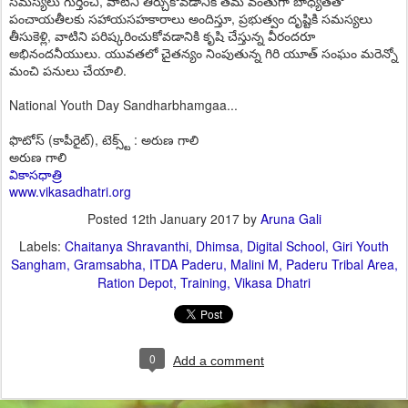
స‌మ‌స్య‌లు గుర్తించి, వాటిని తీర్చుకోవ‌డానికి త‌మ వంతుగా బాధ్య‌త‌తో
పంచాయ‌తీల‌కు స‌హాయ‌స‌హ‌కారాలు అందిస్తూ, ప్ర‌భుత్వం దృష్టికి స‌మ‌స్య‌లు
తీసుకెళ్లి, వాటిని ప‌రిష్క‌రించుకోవడానికి కృషి చేస్తున్న వీరంద‌రూ
అభినంద‌నీయులు. యువ‌త‌లో చైత‌న్యం నింపుతున్న గిరి యూత్ సంఘం మ‌రెన్నో
మంచి ప‌నులు చేయాలి.
National Youth Day Sandharbhamgaa...
ఫొటోస్ (కాపీరైట్), టెక్స్ట్ : అరుణ గాలి
అరుణ గాలి
వికాసధాత్రి
www.vikasadhatri.org
Posted
12th January 2017
by
Aruna Gali
Labels:
Chaitanya Shravanthi
Dhimsa
Digital School
Giri Youth
Sangham
Gramsabha
ITDA Paderu
Malini M
Paderu Tribal Area
Ration Depot
Training
Vikasa Dhatri
0
Add a comment