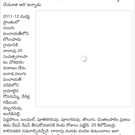
చేయూత అది"అన్నాడు.
2011-12 మధ్య
ప్రాంతంలో
సలుగు
పంచాయతీలోని
లోలంపాడు
గ్రామానికి
దాదాపు 25
సంవత్సరాలపా
టు చౌకధరల
దుకాణం లేదు.
ఐనాడ‌,స‌లుగు
పంచాయ‌తీ
ప‌రిధిలోని
గ్రామాలైన
గోన‌గుమ్మి, నేరెళ్ల‌,
గ‌డిబంద‌,
ద‌బ్బ‌గ‌రువు,
జంగెడిపల్లి,
పెద్ద‌పొలం, బ‌ల‌మ‌ల్‌, పూతిక‌గ‌రువు, పూల‌గ‌రువు, తొలుగు, చింత‌ల‌పాలెం ప్ర‌జ‌లు
త‌మ రేష‌న్ రేష‌న్ తీసుకోవ‌డానికి రెండు రోజులు ప‌ట్టేది. 25 కిలోమీట‌ర్లు
కాలిన‌డ‌క‌న న‌డవాల్సివ‌చ్చేది. దాదాపు మూడు వంద‌ల కుటుంబాలు ఇలా