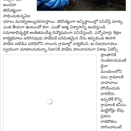
అంద‌రూ
క‌లిసిక‌ట్టుగా
సాధించుకున్నవిజ
యాలు మనల్నిఅబ్బుర‌ప‌రుస్తాయి. కలిసికట్టుగా అన్నిస్థాయిల్లో పనిచేస్తే మార్పు
ఎంత తీయగా ఉంటుందో కదా. ఎంతో ఆత్మ విశ్వాసాన్ని అందిస్తుంది.
స‌మాజాభివృద్ధికి అంకిత‌మ‌య్యే దివ్యౌష‌ధంగా ప‌నిచేస్తుంది. ఎన్నోమార్లు శిక్షణ
కార్యక్రమాలు జరిగినపుడు పాడేరుకే పరిమితమైన నేను తప్పకుండ ఈసారి
పాడేరు ఐటిడిఎ పరిధిలోని నాలుగు గ్రామాల్లో పర్యటించి, ఆ విజయగాధలు
స్వయంగా చూడాలనుకున్నా.నిజానికి పాడేరు పాల‌నాప‌రంగా
విశాఖ ఏజెన్పీ
ప్రాంతానికి
గుండెకాయ‌వంటి
దైనా
మండ‌లంలోని
ప‌లు గ్రామాల‌కి
వాహ‌నాలు
పోయేందుకు
దారిలేదు.
ఇప్ప‌టికీ కొన్ని
గ్రామాల‌కి కనీసం
మ‌ట్టిరోడ్లు లేవు.
ప్ర‌జ‌లు
రాక‌పోక‌లు
సాగించాలంటే