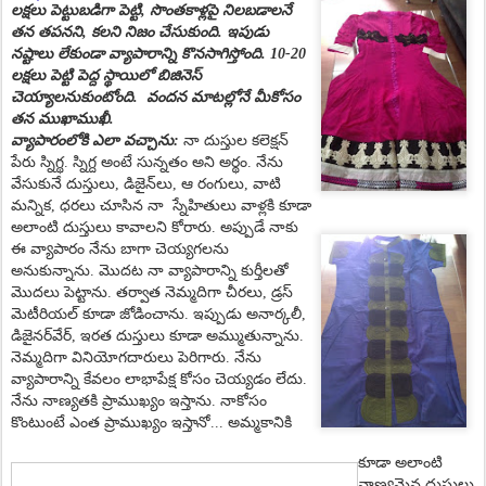
లక్షలు పెట్టుబ‌డిగా పెట్టి,
సొంత‌కాళ్ల‌పై నిల‌బ‌డాల‌నే
తన త‌ప‌న‌ని, క‌ల‌ని నిజం చేసుకుంది. ఇపుడు
న‌ష్టాలు లేకుండా వ్యాపారాన్ని కొన‌సాగిస్తోంది. 10-20
లక్ష
లు పెట్టి పెద్ద స్థాయిలో బిజినెస్
చెయ్యాలనుకుంటోంది. వందన మాటల్లోనే మీకోసం
తన ముఖాముఖీ.
వ్యాపారంలోకి ఎలా వచ్చాను:
నా దుస్తుల క‌లెక్ష‌న్
పేరు స్నిగ్థ.
స్నిగ్ద
అంటే సున్న‌తం అని అర్థం.
నేను
వేసుకునే దుస్తులు, డిజైన్‌లు, ఆ రంగులు, వాటి
మ‌న్నిక, ధరలు చూసిన నా స్నేహితులు వాళ్ల‌కి కూడా
అలాంటి దుస్తులు కావాల‌ని కోరారు. అప్పుడే నాకు
ఈ వ్యాపారం నేను బాగా చెయ్యగలను
అనుకున్నాను.
మొదట నా వ్యాపారాన్ని కుర్తీల‌తో
మొద‌లు పెట్టాను.
తర్వాత నెమ్మదిగా చీర‌లు
,
డ్ర‌స్
మెటీరియ‌ల్‌
కూడా జోడించాను.
ఇప్పుడు అనార్క‌లీ
,
డిజైన‌ర్‌వేర్‌
,
ఇర‌త దుస్తులు కూడా అమ్ముతున్నాను.
నెమ్మ‌దిగా వినియోగ‌దారులు పెరిగారు. నేను
వ్యాపారాన్ని కేవ‌లం లాభాపేక్ష కోసం చెయ్య‌డం లేదు.
నేను నాణ్య‌త‌కి ప్రాముఖ్యం ఇస్తాను. నాకోసం
కొంటుంటే ఎంత ప్రాముఖ్యం ఇస్తానో... అమ్మ‌కానికి
కూడా అలాంటి
నాణ్య‌మైన దుస్తులు