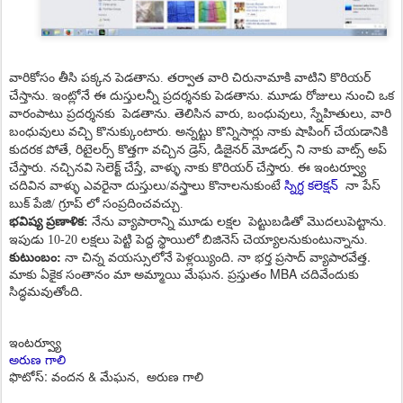
వారికోసం తీసి ప‌క్క‌న పెడ‌తాను. తర్వాత వారి చిరునామాకి వాటిని కొరియ‌ర్
చేస్తాను.
ఇంట్లోనే ఈ దుస్తుల‌న్నీ ప్ర‌ద‌ర్శ‌న‌కు పెడతాను. మూడు రోజులు నుంచి ఒక
వారంపాటు ప్ర‌ద‌ర్శన‌కు
పెడతాను. తెలిసిన వారు, బంధువులు, స్నేహితులు, వారి
బంధువులు వచ్చి కొనుక్కుంటారు. అన్నట్టు కొన్నిసార్లు నాకు షాపింగ్ చేయడానికి
కుదరక పోతే, రిటైలర్స్ కొత్తగా వచ్చిన డ్రెస్, డిజైనర్ మోడల్స్ ని నాకు వాట్స్ అప్
చేస్తారు. నచ్చినవి సెలెక్ట్ చేస్తే, వాళ్ళు నాకు కొరియర్ చేస్తారు. ఈ ఇంటర్వ్యూ
స్నిగ్ధ కలెక్షన్
చదివిన వాళ్ళు ఎవరైనా దుస్తులు/వస్త్రాలు కొనాలనుకుంటే
నా పేస్
బుక్ పేజి/ గ్రూప్ లో సంప్రదించవచ్చు.
భవిష్య ప్రణాళిక:
నేను వ్యాపారాన్ని మూడు ల‌క్ష‌ల
పెట్టుబ‌డితో మొద‌లుపెట్టాను.
ఇపుడు 10-20 ల‌క్ష‌లు పెట్టి పెద్ద స్థాయిలో బిజినెస్ చెయ్యాల‌నుకుంటున్నాను.
కుటుంబం:
నా చిన్న వ‌య‌స్సులోనే పెళ్ల‌య్యింది. నా భ‌ర్త ప్ర‌సాద్ వ్యాపార‌వేత్త.
మాకు ఏకైక సంతానం మా అమ్మాయి మేఘన. ప్రస్తుతం MBA చదివేందుకు
సిద్ధమవుతోంది.
ఇంటర్వ్యూ
అరుణ గాలి
ఫొటోస్: వందన & మేఘన, అరుణ గాలి