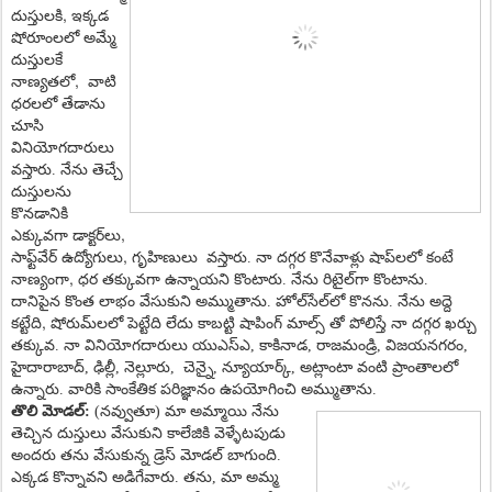
,
దుస్తుల‌కి
ఇక్క‌డ
షోరూంలలో అమ్మే
దుస్తులకే
లో,
నాణ్య‌త‌
వాటి
ధ‌ర‌లలో తేడాను
చూసి
వినియోగ‌దారులు
వ‌స్తారు. నేను తెచ్చే
దుస్తుల‌ను
కొన‌డానికి
,
ఎక్కువగా డాక్ట‌ర్‌లు
,
సాఫ్ట్‌వేర్ ఉద్యోగులు
గృహిణులు వ‌స్తారు. నా ద‌గ్గ‌ర కొనేవాళ్లు షాప్‌ల‌లో కంటే
,
నాణ్యంగా
ధ‌ర త‌క్కువ‌గా ఉన్నాయ‌ని కొంటారు. నేను రిటైల్‌గా కొంటాను.
దానిపైన కొంత లాభం వేసుకుని అమ్ముతాను. హోల్‌సేల్‌లో కొన‌ను. నేను అద్దె
,
క‌ట్టేది
షోరుమ్‌లలో పెట్టేది లేదు కాబట్టి షాపింగ్ మాల్స్ తో పోలిస్తే నా దగ్గర ఖర్చు
తక్కువ.
నా వినియోగ‌దారులు యుఎస్ఎ
,
కాకినాడ‌
,
రాజ‌మండ్రి
,
విజ‌య‌న‌గ‌రం
,
హైదారాబాద్‌
,
ఢిల్లీ
,
నెల్లూరు,
చెన్నై
,
న్యూయార్క్‌
,
అట్లాంటా వంటి ప్రాంతాల‌లో
ఉన్నారు. వారికి సాంకేతిక పరిజ్ఞానం ఉపయోగించి అమ్ముతాను.
తొలి మోడల్:
(నవ్వుతూ) మా అమ్మాయి నేను
తెచ్చిన దుస్తులు వేసుకుని
కాలేజికి వెళ్ళేట‌పుడు
అందరు తను వేసుకున్న డ్రెస్
మోడ‌ల్‌ బాగుంది.
ఎక్కడ కొన్నావని అడిగేవారు. తను, మా అమ్మ