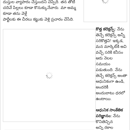
దుస్తుల వ్యాపారం చేస్తుందని చెప్పేది. తన తోటి
చదివే పిల్లలు కూడా కొనుక్కునేవారు. మా అమ్మ
కూడా త‌ను వెళ్లే
పార్టీల‌కు ఈ చీర‌లు క‌ట్టుకు వెళ్లి ప్ర‌చారం చేసేది.
కొత్త కలెక్షన్స్:
నేను
తెచ్చే కలెక్షన్స్ అన్నీ
సరికొత్తవి! ఇక్క‌డ,
మన మార్కెట్‌కి అవి
వ‌చ్చే స‌రికి క‌నీసం
ఆరు నెల‌ల
స‌మ‌యం
ప‌డుతుంది.
నేను
తెచ్చే క‌లెక్ష‌న్స్ అంతా
,
ఆధునికంగా ఉండి
అంద‌రికీ
అందుబాటు ధ‌ర‌లో
ఉంటాయి.
ఆధునిక సాంకేతిక
పరిజ్ఞానం:
నేను
కొని
తెచ్చిన
అన్ని ర‌కాల