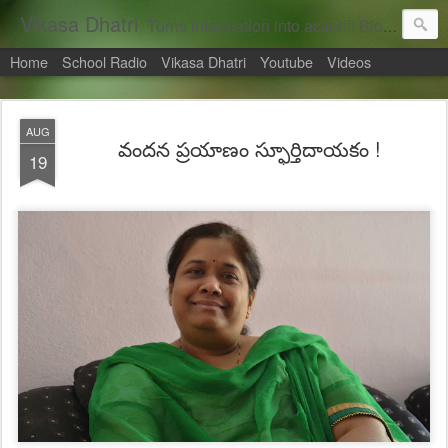
Vikasa Dhatri
Turns information into action!! Blogs on Sustainability
Home
School Radio
Vikasa Dhatri
Youtube
Videos
AUG
వందన ప్రయాణం స్ఫూర్తిదాయకం !
19