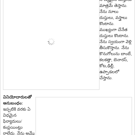
మాత్ర‌మే తెస్తాను.
నేను నూలు
దుస్తులు
,
వ‌స్త్రాలు
కొంటాను.
ముఖ్యంగా చేనేత‌
దుస్తులు కొంటాను.
నేను స్వ‌యంగా వెళ్లి
తీసుకొస్తాను.
నేను
కొనుగోలును బాంబే
,
క‌ల‌క‌త్తా
,
బెనార‌స్‌
,
కోట‌
,
ఢిల్లీ
,
ఉప్పాడ‌
లలో
చేస్తాను.
వినియోదారులతో
అనుబంధం:
ఇప్ప‌టికి వ‌ర‌కు ఏ
విధ‌మైన
ఫిర్యాదులు/
కంప్ల‌యింట్లు
రాలేదు. నేను అమ్మే