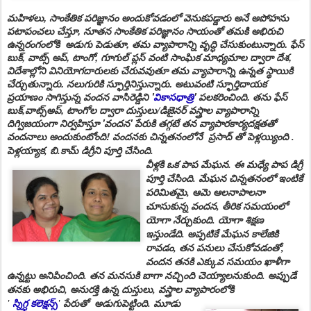
మహిళలు, సాంకేతిక పరిజ్ఞానం అందుకోవడంలో వెనుకపడ్డారు అనే అపోహను
పటాపంచలు చేస్తూ, నూతన సాంకేతిక ప‌రిజ్ఞానం సాయంతో తమకి అభిరుచి
ఉన్నరంగంలోకి అడుగు పెడుతూ, తమ వ్యాపారాన్ని వృద్ధి చేసుకుంటున్నారు. ఫేస్
బుక్‌, వాట్స్ అప్, టాంగో, గూగుల్ ప్లస్ వంటి సాంఘిక మాధ్యమాల ద్వారా దేశ‌,
విదేశాల్లోని వినియోగ‌దారుల‌కు చేరువవుతూ తమ వ్యాపారాన్ని ఉన్నత స్థాయికి
చేర్చుతున్నారు. నలుగురికి స్ఫూర్తినిస్తున్నారు. అటువంటి స్ఫూర్తిదాయక
ప్రయాణం సాగిస్తున్న వందన వాసిరెడ్డిని '
వికాసధాత్రి
' పలకరించింది. తను ఫేస్
బుక్,వాట్స్అప్, టాంగోల ద్వారా దుస్తులు/డిజైన‌ర్ వ‌స్త్రాల వ్యాపారాన్ని
దిగ్విజయంగా నిర్వహిస్తూ
'వంద‌న' పేరుకి త‌గ్గ‌టే త‌న వ్యాపార‌కార్య‌ద‌క్ష‌త‌తో
వంద‌నాలు అందుకుంటోంది!
వంద‌నకు చిన్నతనంలోనే ప్రసాద్ తో పెళ్లయ్యింది .
పెళ్ల‌య్యాక‌, బి.కామ్ డిగ్రీని పూర్తి చేసింది.
వీళ్ల‌కి ఒక పాప మేఘ‌న‌. ఈ మ‌ధ్యే పాప డిగ్రీ
పూర్తి చేసింది. మేఘ‌న‌ చిన్న‌త‌నంలో ఇంటికే
ప‌రిమిత‌మై, ఆమె ఆల‌నాపాల‌నా
చూసుకున్న వంద‌న, తీరిక స‌మ‌యంలో
యోగా నేర్చుకుంది. యోగా శిక్ష‌ణ
ఇస్తుండేది. అప్ప‌టికే మేఘ‌న కాలేజికి
రావ‌డం, త‌న ప‌నులు చేసుకోవ‌డంతో,
వంద‌న‌ త‌న‌కి ఎక్కువ స‌మ‌యం ఖాళీగా
ఉన్న‌ట్టు అనిపించింది. తన మనసుకి బాగా నచ్చింది చెయ్యాలనుకుంది. అప్పుడే
త‌న‌కు అభిరుచి, అనుర‌క్తి ఉన్న
దుస్తులు, వస్త్రాల వ్యాపారంలోకి
స్నిగ్ధ క
లెక్షన్స్
'
' పేరుతో అడుగుపెట్టింది. మూడు