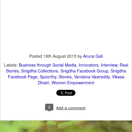
Posted
19th August 2015
by
Aruna Gali
Labels:
Business through Social Media
Innovators
Interview
Real
Stories
Snigdha Collections
Snigdha Facebook Group
Snigdha
Facebook Page
Spoorthy
Stories
Vandana Vasireddy
Vikasa
Dhatri
Women Empowerment
0
Add a comment