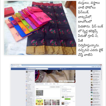
దుస్తులు
,
వ‌స్త్రాలు
వాటి ఫోటోలు
ఫేస్‌బుక్‌
,
వాట్స‌ప్‌లో
,
టాంగోల‌లో
పెడ‌తాను. ఫేస్ బుక్
లో స్నిగ్ద కలెక్షన్స్
పేరుతో గ్రూప్ ని,
పేజీ
నిర్వహిస్తున్నాను.
న‌చ్చిన‌వి ఎవరు లైక్
చేస్తే వాటిని