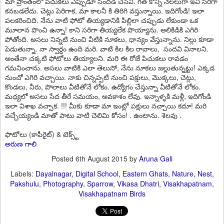
మా ప్రాంతంలో పిచుకలు ఎప్పుడూ సందడి చేసేవి. గత కొన్ని నెలలుగా ఇవి సరిగా
కనబడలేదు. చెట్లు పెరిగాక, మా కాలనీ కి తిరిగి వస్తున్నాయి. ఇదిగోండి! ఇలా
పలకరించిది. నేను వాటి ఫోటో తియ్యడానికి పిల్లిలా చప్పుడు లేకుండా ఒక
మూలాన పొంచి ఉన్నా! కాని సరిగా తియ్యలేక పొయ్యాను. అలికిడికి ఎగిరి
పోతోంది. అసలు నిన్నటి నుంచి వీటికి నూకలు, ధాన్యం వేస్తున్నాను. నిల్లు కూడా
పెడుతున్నా. నా స్వార్ధం ఉంది మరి. వాటి కిల కిల రావాలు, సందవి వినాలని.
అంతేనా చక్కటి ఫోటోలు తియ్యాలని. మరి ఈ రోజే పిచుకలు రావడం
గమనించాను. అసలు వాటికి ఎలా తెలుసో, నేను నూకలు జల్లుతున్నట్టు! ఎక్కడ
నుంచో ఎగిరి వచ్చాయి. నాకు చిన్నప్పటి నుంచి పక్షులు, మొక్కలు, చెట్లు,
కొండలు, నీరు, పొలాలు వీటితోనే లోకం. ఉద్యోగం చేస్తున్నా వీటితోనే లోకం.
మధ్యలో అసలు సేద తీరే సమయం, అవకాశం లేవు. ఇన్నాళ్ళకి మళ్లీ, ఇదిగోండి
ఇలా విశాఖ వచ్చాక. !!! మీకు కూడా మా ఇంట్లో పక్షులు నచ్చాయి కదూ! మరి
వచ్చేయ్యండి మాతో పాటు వాటి చెలిమి కోసం! . ఉంటాను. శెలవు .
ఫొటోలు (కాపీరైట్) & టెక్స్ట్
అరుణ గాలి
Posted
6th August 2015
by
Aruna Gali
Labels:
Dayalnagar
Digital School
Eastern Ghats
Nature
Nest
Pakshulu
Photography
Sparrow
Vikasa Dhatri
Visakhapatnam
Visakhapatnam Birds