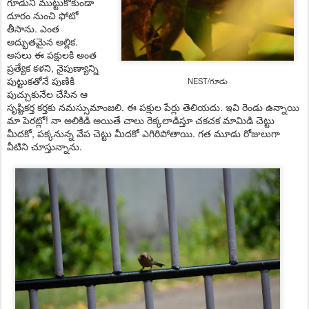
గూడుని ముట్టుకోకుండా
దూరం నుంచి ఫోటో
తీసాను. ఎంత
అద్భుతమైన అల్లిక.
అసలు ఈ పక్షులకి అంత
ప్రత్యేక కళని, నైపుణ్యాన్ని
పుట్టుకతోనే పుణికి
NEST/గూడు
పుచ్చుకునేల చేసిన ఆ
సృష్టికర్త కర్తకు నమస్సుమాంజలి. ఈ పక్షుల పేర్లు తెలియదు. ఇవి రెండు ఉన్నాయి
మా పెరట్లో! నా అలికిడి అయితే చాలు రెక్కలాడిస్తూ చకచక మామిడి చెట్టు
మీదకో, పక్కనున్న వేప చెట్టు మీదకో ఎగిరిపోతాయి. గత మూడు రోజులుగా
వీటిని చూస్తున్నాను.