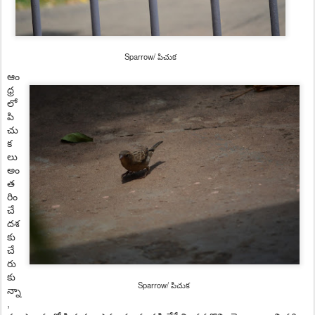
Sparrow/ పిచుక
ఆం
ధ్ర
లో
పి
చు
క
లు
అం
త
రిం
చే
దశ
కు
చే
రు
కు
Sparrow/ పిచుక
న్నా
,