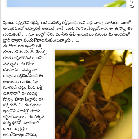
ప్రే
మి
స్తుంది. ప్రకృతిని రక్షిస్తే, అది మనల్ని రక్షిస్తుంది. ఇవి పెద్ద వాళ్ళ మాటలు. ఎంతో
అనుభవంతో చెప్పారు! అందుకే వాటి నుంచి మనం నేర్చుకోవాలి. ఈ ఉపోద్ఘాతం
ఎందుకంటే .... మా ఇంట్లో నేను చూసిన తీపి అనుభవం గురించి మీ అందరితో
బ్లాగ్ ద్వారా పంచుకోవాలనుకుంటున్నాను ......
ఈ రోజు మా ఇంట్లో పక్షి
గూడు కనిపించింది. మొన్న
గూడు కట్టుకోవచ్చు అని
నమ్మాను. ఈ రోజు
చూసాను. నన్ను నా
కాళ్ళను కట్టిపడేసింది ఈ
ఆశాజనక అంశం. మా
మామిడి చెట్టు మీద పక్షి
చూసారా? ఈ మధ్య
పోస్ట్స్ కూడా పెట్టాను ఈ
పక్షి గురించి. ఈ పక్షులు
ఇంట్లోని పొదల్లో గూడు
కట్టుకున్నాయి. ఈ ప్రక్కన
ఉన్న ఫోటో చూసారా?
చాలా జాగ్రత్తగా,
అసలేమాత్రం పొదని,