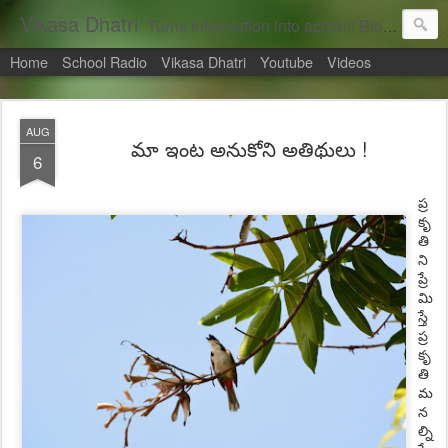
Vikasa Dhatri
Turns information into action!! Blogs on Sustainability
Home
School Radio
Vikasa Dhatri
Youtube
Videos
AUG
మా ఇంట అనుకోని అతిథులు !
6
ప్ర
కృ
తి
ని
ప్రే
మి
స్తే
ప్ర
కృ
తి
మ
న
ల్ని