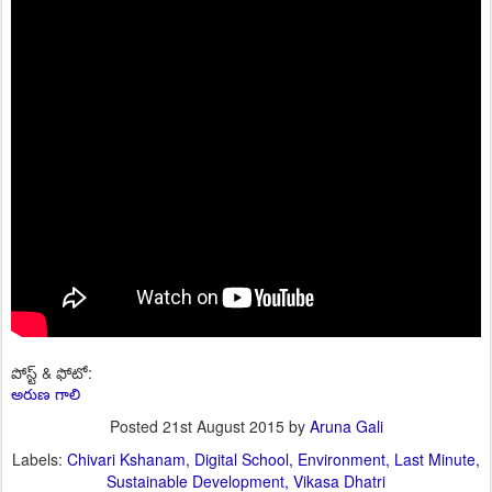
పోస్ట్ & ఫోటో:
అరుణ గాలి
Posted
21st August 2015
by
Aruna Gali
Labels:
Chivari Kshanam
Digital School
Environment
Last Minute
Sustainable Development
Vikasa Dhatri