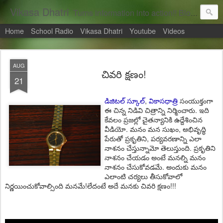
Vikasa Dhatri
Turns information into action!! Blogs on Sustainability
Home
School Radio
Vikasa Dhatri
Youtube
Videos
AUG
చివరి క్షణం!
21
డిజిటల్ స్కూల్
,
వికాసధాత్రి
సంయుక్తంగా
ఈ చిన్న నిడివి చిత్రాన్ని నిర్మించారు. ఇది
కేవలం ప్రజల్లో చైతన్యానికి ఉద్దేశించిన
వీడియో. మనం మన సుఖం, అభివృద్ధి
పేరుతో ప్రకృతిని, పర్యవరణాన్ని ఎలా
నాశనం చేస్తున్నామో తెలుస్తుంది. ప్రకృతిని
నాశనం చేయడం అంటే మనల్ని మనం
నాశనం చేసుకోవడమే. అందుకు మనం
ఎలాంటి చర్యలు తీసుకోవాలో
నిర్ణయించుకోవాల్సింది మనమే!లేదంటే అదే మనకు చివరి క్షణం!!!