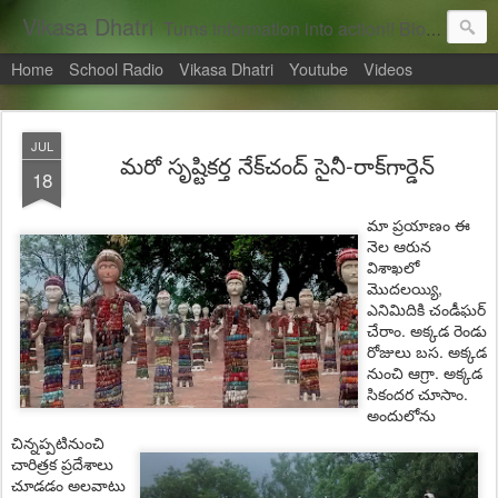
Vikasa Dhatri
Turns information into action!! Blogs on Sustainability
Home
School Radio
Vikasa Dhatri
Youtube
Videos
JUL
మ‌రో సృష్టిక‌ర్త నేక్‌చంద్ సైనీ-రాక్‌గార్డెన్‌
18
మా ప్ర‌యాణం ఈ
నెల ఆరున
విశాఖలో
మొద‌ల‌య్యి,
ఎనిమిదికి చండీఘ‌ర్
చేరాం. అక్కడ రెండు
రోజులు బస. అక్కడ
నుంచి ఆగ్రా. అక్కడ
సికందర చూసాం.
అందులోను
చిన్న‌ప్ప‌టినుంచి
చారిత్ర‌క ప్ర‌దేశాలు
చూడ‌డం అల‌వాటు