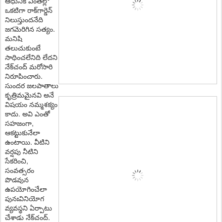
ఆధునిక వింత‌ల్లో
ఒక‌టిగా రాక్‌గార్డెన్
నిలుస్తుంద‌నేది
జ‌గమెరిగిన స‌త్యం.
మ‌నిషి
తలుచుకుంటే
సాధించలేనిది లేద‌ని
నేక్‌చంద్ మ‌రోసారి
నిరూపించారు.
సుంద‌ర జ‌ల‌పాతాలు
కృత్రిమ‌మైన‌వి అనే
విష‌యం న‌మ్మ‌శ‌క్యం
కాదు. అవి ఎంతో
స‌హ‌జంగా,
ఆక‌ట్టుకునేలా
ఉంటాయి. వీటిని
వ‌ర్ష‌పు నీటిని
సేక‌రించి,
సంవత్స‌రం
పొడ‌వున
ఉప‌యోగించేలా
పునఃవినియోగ
వ్య‌వ‌స్థ‌ని ఏర్పాటు
చేశాడు నేక్‌చంద్‌.