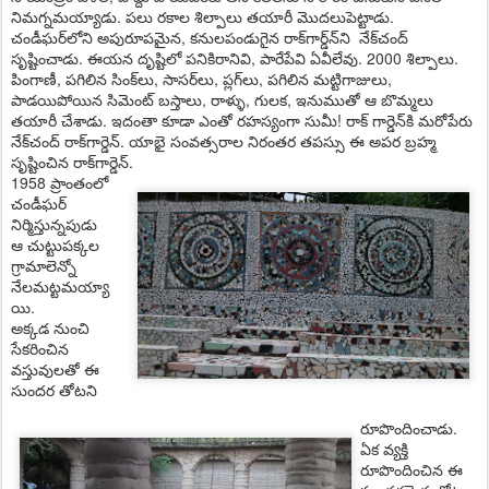
నిమ‌గ్న‌మ‌య్యాడు. ప‌లు ర‌కాల శిల్పాలు త‌యారీ మొద‌లుపెట్టాడు.
చండీఘ‌ర్‌లోని అపురూప‌మైన‌, క‌నుల‌పండుగైన‌ రాక్‌గార్డ్‌న్‌ని నేక్‌చంద్
సృష్టించాడు. ఈయ‌న దృష్టిలో ప‌నికిరానివి, పారేపేవి ఏవీలేవు. 2000 శిల్పాలు.
పింగాణీ, ప‌గిలిన సింక్‌లు, సాస‌ర్‌లు, ప్ల‌గ్‌లు, ప‌గిలిన మ‌ట్టిగాజులు,
పాడ‌యిపోయిన సిమెంట్ బ‌స్తాలు, రాళ్ళు, గుల‌క, ఇనుముతో ఆ బొమ్మ‌లు
త‌యారీ చేశాడు. ఇదంతా కూడా ఎంతో ర‌హ‌స్యంగా సుమీ! రాక్ గార్డెన్‌కి మ‌రోపేరు
నేక్‌చంద్ రాక్‌గార్డెన్‌. యాభై సంవ‌త్స‌రాల నిరంత‌ర త‌ప‌స్సు ఈ అప‌ర బ్ర‌హ్మ
సృష్టించిన రాక్‌గార్డెన్‌.
1958 ప్రాంతంలో
చండీఘ‌ర్
నిర్మిస్తున్న‌పుడు
ఆ చుట్టుప‌క్క‌ల
గ్రామాలెన్నో
నేల‌మట్ట‌మ‌య్యా
యి.
అక్క‌డ నుంచి
సేక‌రించిన
వ‌స్తువులతో ఈ
సుంద‌ర తోట‌ని
రూపొందించాడు.
ఏక వ్య‌క్తి
రూపొందించిన ఈ