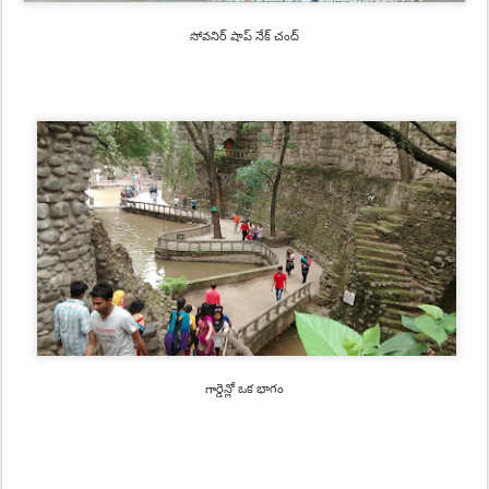
సోవనిర్ షాప్ నేక్ చంద్
గార్డెన్లో ఒక భాగం