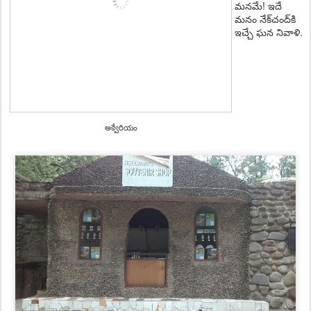
మ‌న‌మే! ఇదే
మ‌నం నేక్‌చంద్‌కి
ఇచ్చే ఘ‌న నివాళి.
అక్వేరియం