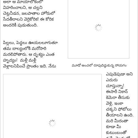
అలా ఆ మాయాలోకంలో
విహ‌రించాల‌ని, ఆ చ‌ల్ల‌ని
చెట్ల‌నీడ‌న‌, జ‌ల‌పాతాల హోరులో
సేద‌తీరాల‌ని వెర్రికోరిక‌! ఈ కోరిక
అందరికీ పుడుతుంది.
పిల్ల‌లు, పెద్ద‌లు ఊయ‌లలూగుతూ
త‌మ బాల్యంలోకి మ‌రోసారి
మ‌ర‌లిపోతారు. ఆ దృశ్యం ఎంత
హృద్యం! మ‌ళ్లీ మ‌ళ్లీ
వెళ్లాల‌నిపించే ప్రాంతం ఇది. నేను
మూడో అంచలో రూపుదిద్దుకున్న సోయగం
ఎపుడెపుడా అని
ఎదురు
చూస్తున్నా!
ఈసారీ నికాన్
కెమెరా తీసుకు
వెళ్లి, ఇంకా
చ‌క్క‌ని ఫోటోలు
తీయాల‌ని ఉంది.
మ‌రి మీరంతా
కూడా మీ
కుటుంబంతో
వ‌చ్చే శెల‌వుల్లో