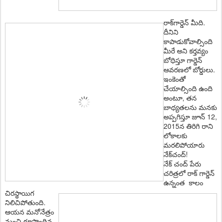
రాక్‌గార్డెన్ మీది.
దీనిని
కాపాడుకోవాల్సింది
మీరే అని క‌ర్త‌వ్యం
బోధిస్తూ గార్డెన్
ఆవ‌ర‌ణ‌లో బోర్డులు.
ఇంకెంతో
చేయాల్సింది ఉంది
అంటూ, త‌న
బాధ్య‌త‌ల‌ను మన‌కు
అప్ప‌గిస్తూ జూన్ 12,
2015న తిరిగి రాని
లోకాల‌కు
మ‌ర‌లిపోయారు
నేక్‌చంద్‌!
నేక్ చంద్ పేరు
చరిత్రలో రాక్ గార్డెన్
ఉన్నంత కాలం
చిరస్థాయిగ
నిలిచిపోతుంది.
ఆయ‌న మ‌నోనేత్రం
నుంచి రూపొందిన