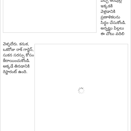
ఇక్క‌డ‌కి
వెళ్ల‌డానికి
ప్ర‌ణాళిక‌ల‌ను
సిధ్దం చేసుకోండి.
అన్నట్టు పిల్లలు
ఈ చోటు వదిలి
వెళ్ళలేరు. కనుక,
ఒకరోజు రాక్ గార్డెన్,
సుకన సరస్సు కోసం
కేటాయించుకోండి.
అక్కడే తినడానికి
రెస్టారంట్ ఉంది.