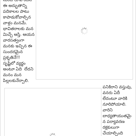
ఈ అద్భుతాన్ని
ప‌దికాల‌ల పాటు
కాపాడుకోవాల్సిన
వాళ్లం మ‌న‌మే.
భావిత‌రాల‌కు మ‌న
మిచ్చే ఆస్తి. ఆయ‌న
వార‌సత్వంగా
మ‌న‌కు ఇచ్చిన ఈ
సుంద‌ర‌మైన
ప్ర‌కృతినే!!!
సృష్టిలో వ్యర్థం
అంటూ ఏది లేదని
మ‌నం మ‌న
పిల్ల‌ల‌కునేర్పాలి.
ప‌నికిరాని వస్తువు,
వనరు ఏదీ
లేదంటూ వారికి
నూరిపోయాలి.
వారిని
బాధ్య‌తాయుత‌మై
న ప‌ర్యావ‌ర‌ణ
ర‌క్ష‌కులుగా
చేయాల్సింది