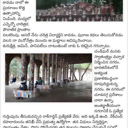
కావ‌డం నాలో ఈ
ప్రయాణం కొత్త
ఉత్సాహాన్ని
నింపింది. మ‌ధ్య‌లో
ఎన్నెన్నో చారిత్ర‌క,
పౌరాణిక ప్రాంతాల
ప‌ల‌క‌రింపు. అస‌లే నేను చ‌రిత్ర విద్యార్థిని కావ‌డం, పురాణ క‌థ‌లు తెలుసుకోవ‌డం
వ‌ల‌న నా మ‌నోనేత్రం ముందు ఆ ఘ‌ట్టాలు ఆవిష్కరించాయి.
కురుక్షేత్ర‌, అమిన్‌, పానిప‌ట్‌లు దాటుతుంటే నాకు ఓ ర‌క‌మైన గ‌గుర్పాటు.
చండీఘ‌ర్ మ‌న‌కు
స్వాతంత్ర్యం వ‌చ్చాక
నిర్మించిన న‌గ‌రం.
భార‌త‌దేశంలోనే
అత్యంత
ప్రణాళికబ‌ద్ధంగా
రూపుదిద్దుకున్న
న‌గ‌రం. ఈ న‌గ‌రంలో
చూడ‌ద‌గ్గ ప్ర‌దేశాలు
చాలా ఉన్నా,
అంత‌ర్జాతీయంగా
న‌గ‌రానికే ఓ ప్ర‌త్యేక
గుర్తింపును తీసుకువ‌చ్చిన రాక్‌గార్డెన్ ప్రత్యేకతే వేరు. అది ఇక్క‌డే ఉంది. నేక్‌చంద్
ర‌హ‌దారులను త‌నిఖీ చేసే ప్ర‌భుత్వ ఉద్యోగిగా త‌న విధులు నిర్వర్తిస్తూ,
సాయంత్రం వేళ‌ల‌, పొద్దు పోయేవ‌ర‌కు త‌న క‌ల‌లను సాకారం చేసుకునే ప‌నిలో