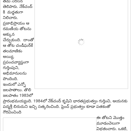
త‌మ నిర‌స‌న
తెలిపారు. నేక్‌చంద్
కి మ‌ద్ధ‌తుగా
నిలిచారు.
ప్ర‌జాభిప్రాయం ఆ
ర‌మ‌ణీయ తోట‌ను
అక్కున
చేర్చుకుంది. దాంతో
ఆ తోట చండీఘ‌ర్‌కే
త‌ల‌మాణికం
అయ్యి,
ప్ర‌పంచ‌వ్యాప్తంగా
గుర్తింపుని,
అభిమానుల‌ను
పొందింది.
ఇందులో ఎన్నో
జ‌ల‌పాతాలు. తొలి
జ‌ల‌పాతం 1983లో
ప్రారంభ‌మ‌య్యంది. 1984లో నేక్‌చంద్ కృషిని భార‌తప్ర‌భుత్వం గుర్తించి, ఆయ‌న‌కు
ప‌ద్మ‌శ్రీ బిరుదుని ఇచ్చి స‌త్క‌రించింది. ఫ్రెంచ్ ప్ర‌భుత్వం కూడా ప‌త‌కంతో
గౌర‌వించింది
ఈ తోట‌ని మొత్తం
మూడంచెలుగా
విభ‌జించారు. ఒక‌టి,