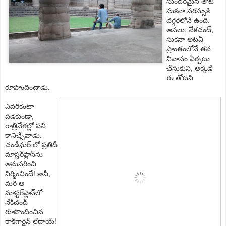
సుంద‌రమైన తోట
సుక‌నా స‌ర‌స్సుకి
ద‌గ్గ‌ర‌లోనే ఉంది.
అస‌లు, నేక‌చంద్,
సుక‌నా అటవీ
ప్రాంతంలోనే త‌న‌
నివాసం ఏర్ప‌టు
చేసుకుని, అక్క‌డే
ఈ తోట‌ని
రూపొందించాడు.
ఎవ‌రికంటా
ప‌డ‌కుండా,
రాత్రివేళ‌ల్లో ప‌ని
కానిచ్చేవాడు.
చండీఘర్ లో ప్ర‌తిదీ
మాస్ట‌ర్‌ప్లాన్‌ను
అనుస‌రించి
నిర్మించిందే! కానీ,
మ‌రి ఆ
మాస్ట‌ర్‌ప్లాన్‌లో
నేక్‌చంద్
రూపొందించిన
రాక్‌గార్డెన్ లేదాయే!