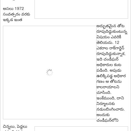
అస‌లు 1972
సంవ‌త్స‌రం వ‌ర‌కు
ఇక్క‌డ ఇంత
అద్భుత‌మైన తోట
రూపుదిద్దుకుంటున్న
విష‌యం ఎవ‌రికీ
తెలియ‌దు. 12
ఎక‌రాల రాక్‌గార్డెన్
రూపుదిద్దుకున్నాక‌,
ఇది చండీఘ‌ర్
అధికారుల కంట
ప‌డింది. అపుడు
ఉలిక్కిప‌డ్డ అధికార
గ‌ణం ఆ తోట‌ను
కాల‌రాయాల‌ని
చూసింది.
ఇంకేముంది, దాని
నిర్మూల‌న‌కు
న‌డుంబింగించారు.
అందుకు
చండీఘ‌ర్‌లోని
చిన్న‌లు, పెద్ద‌లు