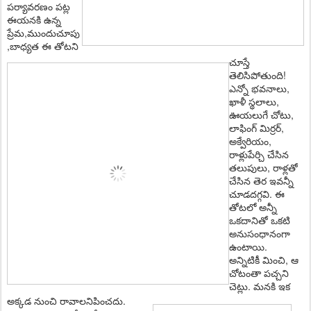
ప‌ర్యావ‌ర‌ణం ప‌ట్ల
ఈయ‌న‌కి ఉన్న
ప్రేమ‌,ముందుచూపు
,బాధ్య‌త ఈ తోట‌ని
చూస్తే
తెలిసిపోతుంది!
ఎన్నో భ‌వ‌నాలు,
ఖాళీ స్థలాలు,
ఊయ‌లుగే చోటు,
లాఫింగ్ మిర్ర‌ర్‌,
అక్వేరియం,
రాళ్లుపేర్చి చేసిన‌
తలుపులు, రాళ్ల‌తో
చేసిన తెర ఇవ‌న్నీ
చూడ‌ద‌గ్గ‌వి. ఈ
తోటలో అన్నీ
ఒక‌దానితో ఒక‌టి
అనుసంధానంగా
ఉంటాయి.
అన్నిటికీ మించి, ఆ
చోటంతా ప‌చ్చ‌ని
చెట్లు. మ‌న‌కి ఇక
అక్క‌డ నుంచి రావాలనిపించదు.