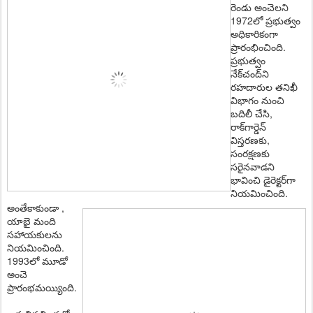
రెండు అంచెల‌ని
1972లో ప్ర‌భుత్వం
అధికారికంగా
ప్రారంభించింది.
ప్ర‌భుత్వం
నేక్‌చంద్‌ని
ర‌హ‌దారుల త‌నిఖీ
విభాగం నుంచి
బ‌దిలీ చేసి,
రాక్‌గార్డెన్
విస్త‌ర‌ణకు,
సంర‌క్ష‌ణ‌కు
స‌రైన‌వాడ‌ని
భావించి డైరెక్ట‌ర్‌గా
నియ‌మించింది.
అంతేకాకుండా ,
యాభై మంది
సహాయకులను
నియమించింది.
1993లో మూడో
అంచె
ప్రారంభ‌మ‌య్యింది.