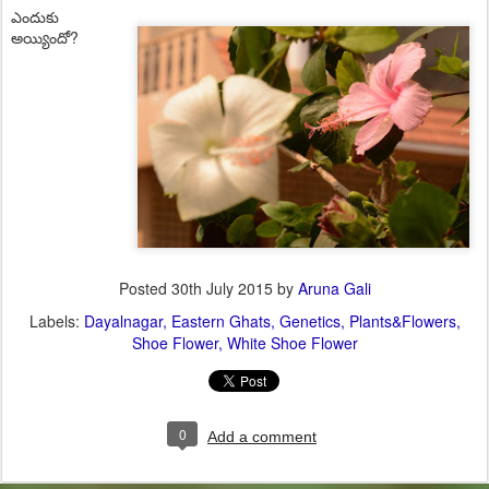
ఎందుకు
అయ్యిందో?
Posted
30th July 2015
by
Aruna Gali
Labels:
Dayalnagar
Eastern Ghats
Genetics
Plants&Flowers
Shoe Flower
White Shoe Flower
0
Add a comment