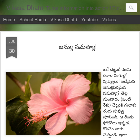
Vikasa Dhatri
Turns information into action!! Blogs on Sustainability
Home
School Radio
Vikasa Dhatri
Youtube
Videos
JUL
జన్యు సమస్యా!
30
ఒకే చెట్టుకి రెండు
రకాల రంగుల్లో
పువ్వులు! ఇదేమైన
జన్యుపరమైన
సమస్యా? తెల్ల
మందారం (ఒంటి
రేకు) చెట్టుకి గులాబి
రంగు పువ్వు
పూసింది. ఆ రెండు
ఫోటోలు ఇక్కడ.
కొంచెం నాకు
చెప్పండి. ఇలా