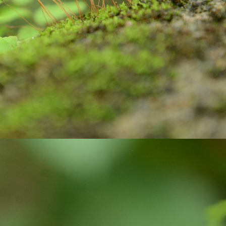
ste, brush and water to clean our teeth.
Are you looking for Eco-friendly homes?
UN
26
Do you know how Soil is playing an important role in maintaining
the Carbon balanced cycle on this earth? If you are not, let us
plore about our 'Soil'! it takes thousands of years to form soil. Big
cks brake down into small pieces. Later they undergo physical,
ological, geological, and chemical process with the support of air and
ter, they weather, and become soil. Soil is limited resource and is
onsidered as a renewable resource, because they keep on forming on
ntinues basis.
Wanted to Publish your Work?
UN
17
Stories are part and parcel of child's growing years. Stories
always fascinate. In our homes, in our societies, children and
uth have been tuned to read stories written by elders and famous
ory writers. But, not encouraged children and youth to explore their
eative side. Creativity is very crucial skill of 21 century. In the
ocess of creating stories, children and youth learn how to visualize,