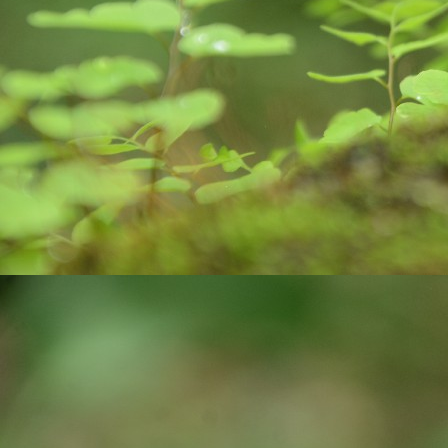
pa
J
ex
ro
bi
wa
c
co
J
yo
st
cr
pr