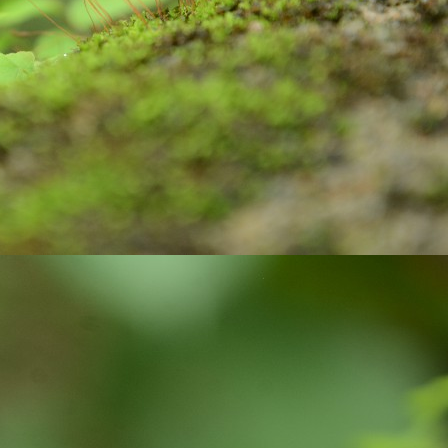
Do your duty!
CT
30
Chapter 2, Verse 47 of Bhagwad Gita says
्मण्येवाधिकारस्ते मा फलेषु कदाचन |
 कर्मफलहेतुर्भूर्मा ते सङ्गोऽस्त्वकर्मणि || 47 ||
armaṇy-evādhikāras te mā phaleṣhu kadāchana
ā karma-phala-hetur bhūr mā te saṅgo ’stvakarmaṇi
 your duty and don’t bother about the results.
Do you know?
CT
15
As per the key facts published by UNICEF, Three billion people
do not have a handwashing facility with water and soap at home.
most half of schools lack a handwashing facility with water and soap,
fecting some 818 million school-age children.
ughly 32% of health-care facilities lack hand hygiene facilities at
ints where patients are treated.