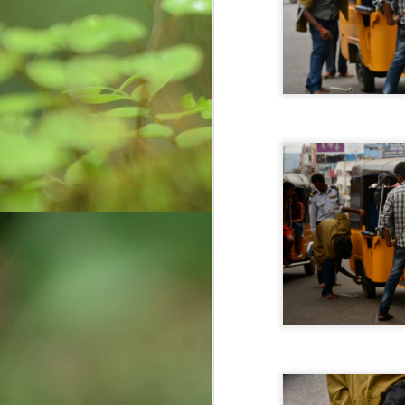
Weaving Memories:
AUG
12
Crafting a Tapestry of
Creativity and Growth
In the vibrant tapestry of my life, a
radiant thread gleams—the
unforgettable memories of my
childhood with my cherished
grandmother. Those days were a
sanctuary of warmth, laughter, and
O
a craft that would forever shape
my journey: the art of basket
ఈక
weaving. Granny, a master
సృ
weaver, introduced me not only to
చ
crafting but also to the essence of