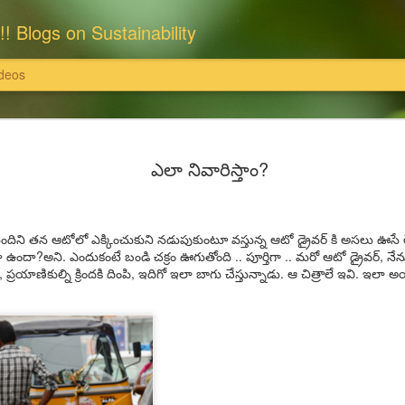
!! Blogs on Sustainability
deos
: राधास्वामी सतसंग सभा
इसका खंडन करते हैं।'
ఎలా నివారిస్తాం?
राधास्वामी सतसंग सभा ने समस्त भूमि एवं संपत्
पर खरीदी हैं और उन पर राधास्वामी सतसंग सभा
ति इत्यादि दान स्वरूप स्वीकार नहीं करती
इन सभी संपत्तियों के समस्त विधि अभिलेख, दस्
దిని తన ఆటోలో ఎక్కించుకుని నడుపుకుంటూ వస్తున్న ఆటో డ్రైవర్ కి అసలు ఊసే 
 उन पर राधास्वामी सतसंग सभा का स्वामित्व है
सुरक्षित हैं।
ఉందా?అని. ఎందుకంటే బండి చక్రం ఊగుతోంది .. పూర్తిగా .. మరో ఆటో డ్రైవర్, నేన
ప్రయాణికుల్ని క్రిందకి దింపి, ఇదిగో ఇలా బాగు చేస్తున్నాడు. ఆ చిత్రాలే ఇవి. ఇలా 
्वामी सतसंग सभा पर अनर्गल, भ्रामक, झूठे और
यहां यह भी विशेष उल्लेखनीय है कि राधास्वाम
 सभा, दयालबाग आगरा ने सरकारी व अन्य निजी
निराधार, भ्रामक, झूठे और तथ्यहीन है। हम