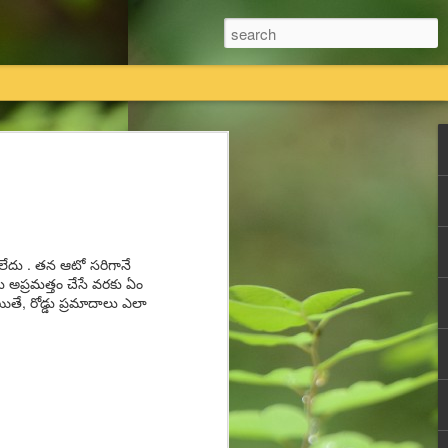
तियां विधिक प्रक्रिया का पालन करते हुए कानूनी तौर
 का एकमात्र स्वामित्व है।
तावेजी प्रमाण राधास्वामी सतसंग सभा के पास
లేదు . తన ఆటో సరిగానే
ు అప్రమత్తం చేసే వరకు ఏం
అయితే, రోడ్డు ప్రమాదాలు ఎలా
ी सतसंग सभा किसी की भी कोई नि