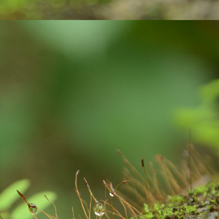
 paper with ink pen.
Gift your loved ones !
UG
23
In India, people celebrate festivals with gaiety and love. We
celebrate different kinds of festivals like: religious, cultural and
aditional and national festivals. The relationship between festivals and
lebrations are interlinked and deeply rooted. Individuals, families and
mmunities get together to celebrate the festivals. Lots of positive
ibes and a great opportunity for bonding among family members.
Exciting contest on Sustainability!
UL
6
Sustainability to me is what ever activity we do, we must be
mindful about our consumption, the impact we are going to create
d the way we are putting pressure on our natural resources of this
anet earth. As much as possible, I wanted to remain as a carbon
utral person: with my acts of responsibility.
xample: After waking up from our beds, we brush our teeth. We use