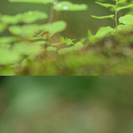
O
कर
मा
k
m
Do
O
Al
af
Ro
po