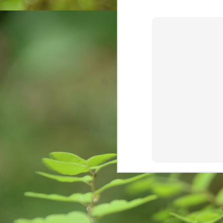
were announced. These suicides can be 
M
ఎం
వ‌
ఉ
సొ
మ‌
మా
F
J
of
yo