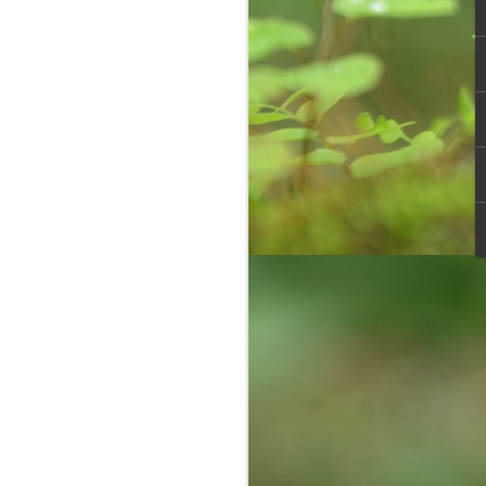
Overwhelming
OCT
30
response to
SPHEEHA
INTERNATIONAL
DRAWING AND
PAINTING
COMPETITION 2022
It is said that Drawing is a form of
visual art that has been used as a
specialised form of
communication before the
invention of the written language,
demonstrated by the production of