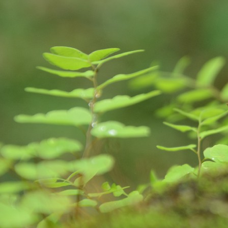
S
So
Ea
Fo
pr
is
fa
im
A
de
da
ge
im
we