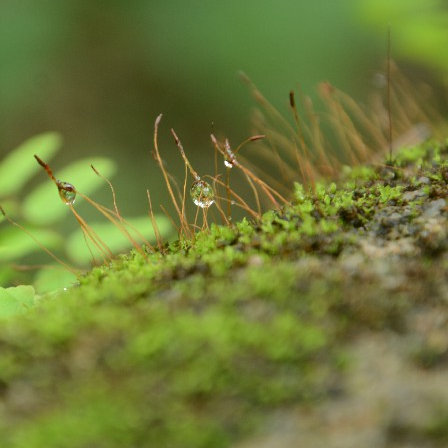
Excited About Wildlife Week?
EP
28
Excited about Wildlife week?
 are we..!
stern Ghats Wildlife Society, Butterflies Research Centre, Wish
undation and few more organizations are participating in the
ogrammes. Encourage your children to take part in the programmes. It
 a great learning and an opportunity for them to talk about their
vourite wildlife forms. Support your children to understand the
portance of wildlife in our nature, on our earth and in our Eco-system.
Evolution of Story Writing!
UG
28
Times have changed but not emotions and feelings. These are
universal. Stories are part and parcel of civilization and human
velopment. Written word is found in Mesopotamia – present day Iraq,
ted back to 3200 BC. Stories were told and passed on vocally to
nerations after generations by our ancestors. There were words,
ages, song, dance, feelings and expressions to the stories. Earlier,
 used to write stories with pen and ink on the leaves of palm and later