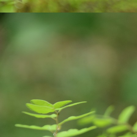
on
A
tr
ce
co
v
J
an
pl
ne
E