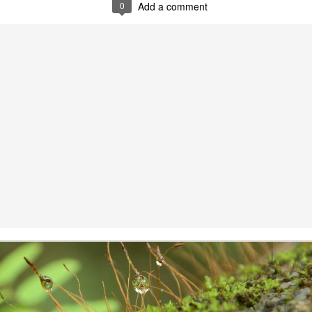
averted.
0
Add a comment
మ‌హిళ‌ల‌కు పెన్నిది NSRCEL - విమెన్ స్టార్ట‌ప్ ప్రోగ్రామ్‌!
AY
10
ఇంకెంత కాలం ఇలా ఉద్యోగాల కోసం వెతుకులాడ‌టం? ఉద్యోగం దొరికినా
త‌కాలం ఉంచుతారో తెలియ‌ని ప‌రిస్థితి! అక్క‌డ ఉంచినా, ఇప్ప‌టి ప‌రిస్థ‌తుల్లో ఆ
చ్చే జీతం కుటుంబాన్ని పోషించ‌డానికి, అవ‌స‌రాలు తీర్చుకోవ‌డానికి అనుకూలంగా
ంటుందా? ఈ చాలీచాల‌ని ఆదాయంతో ఎలా గ‌డ‌ప‌డం? 'ఎప్పుడో ఒక‌ప్పుడు మ‌న
ంతంగా ఉపాధి పొందితే ఎంత బాగుండు', 'మ‌న‌కు న‌చ్చిన‌పుడు సెల‌వుతీసుకుని,
న‌కు అనువైన స‌మ‌యంలో ఆఫీస్ కి వెళ్లే అవ‌కాశం ఉంటే నేను కూడా ఉద్యోగం
నేదాన్నికాదుక‌దా', 'ఇంత‌కు ముందు ఉద్యోగం చేసేదాన్ని.
'Inspiring-30' Women In Vizag | School Radio Co-
EB
25
Founder Aruna Gali | జనగ...
anagalam, youtube channel produced stories on '30- Inspiring Women
 Vizag' . Had an opportunity to feature and share my thoughts. Take
ur time to watch this video.