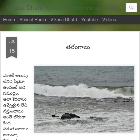
Vikasa Dhatri
Turns information into action!! Blogs on Sustainability
Home
School Radio
Vikasa Dhatri
Youtube
Videos
JUL
తరంగాలు
15
ఎంతకీ అలుపు
లేనిది ఏదైనా
ఉందంటే అది
సముద్రం.
అలా కెరటాలు
ఉవ్వెత్తున లేచి
వస్తుంటాయి.
అంతే జోరుగా
కింద
పడుతుంటాయి.
అయినా,