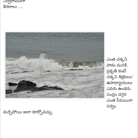
నిర్విరామంగా
కెరటాలు ....
ఎంత చక్కని
పాఠం మనకి.
ప్రకృతి కంటే
చక్కని శిక్షకులు/
ఉపాధ్యాయులు
ఎవరు ఉండరు.
సంద్రం దగ్గర
ఎంత సేపయినా
సర్వం
మర్చిపోయి అలా కూర్చోవచ్చు.