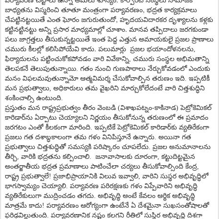
ప
ర్యావ
ర
ణ
చ
ట్టాలు
ఉన్నా
అమ
లు
శూన్యం
కార్పొరేట్
సంస్థ
లు
సామాజిక
,
బాధ్య
తను
విస్మ
రించి
తూతూ
మంత్రంగా
ప
ర్యావ
ర
ణం
భద్ర
త
కార్య
క్ర
మాలు
,
చేప
ట్టిన
ట్ట
యితే
ఎంత
ఘోరం
జ
గురుతుందో
హృద
య
విదార
క
ర
దృశ్యాల
ను
క
ళ్ల
కు
.
కట్టిన
ట్టిన
ట్టు
అన్ని
ప్ర
సార
మాధ్య
మాల్లో
చూశాం
మాన
వ
త
ప్పిదాలు
జ
రగ
కుండా
ప
లు
జాగ్ర
త్త
లు
తీసుకున్నట్ట
యితే
ఇంత
పెద్ద
ఎత్తున
అమాయ
కులై
ప్ర
జ
ల
ప్రాణాలు
.
చమురు
కీల
ల్లో
క‌లిసిపోయేవి కాదు
ప‌లుమార్లు
ప్ర‌జ‌ల భ‌యాందోళ‌న‌ల‌ను,
ఫిర్యాదుల‌ను ప‌ట్టించుకోక‌పోవ‌డం వారి వివేకాన్ని, చ‌మురు సంస్థ‌ల అభిమతాన్ని
తెల‌ప‌క‌నే తెలుపుతున్నాయి. గ‌తం నుంచి గుణ‌పాఠాలు నేర్చుకోవ‌డంలో ఎందుకు
మ‌నం విఫ‌ల‌మ‌వుతున్నామో ఆత్మ‌విమ‌ర్శ చేసుకోవాల్పిన త‌రుణం ఇది. ఇప్ప‌టికీ
మ‌న ప్ర‌భుత్వాలు, అధికారులు త‌మ వైఖ‌రిని మార్చుకోలేదంటే వారి చిత్త‌శుద్ధిని
శంకించాల్సి ఉంటుంది.
ప్ర‌స్తుతం మ‌న రాష్ట్రప్ర‌భుత్వం తీరం వెంబడి (విశాఖ‌ప‌ట్నం-కాకినాడ‌) పెట్రోకెమిక‌ల్
కారిడార్‌ను ఏర్పాటు చెయ్యాల‌ని నిర్ణ‌యం తీసుకోనున్న త‌రుణంలో ఈ ప్ర‌మాదం
జ‌ర‌గ‌టం ఎంతో కీల‌కంగా మారింది. ఇప్ప‌టికే పెట్రోకెమిక‌ల్ కారిడార్‌కు వ్య‌తిరేకంగా
ప్ర‌జ‌లు గ‌త ద‌శాబ్ధకాలంగా త‌మ గ‌ళం వినిపిస్తూనే ఉన్నారు. అయినా గ‌త
ప్ర‌భుత్వాలు చిత్త‌శుద్ధితో స‌మ‌స్య‌కి ప‌రిష్కారం చూప‌లేదు. ప్ర‌జ‌ల అనుమానాల‌ను
తీర్చి, వారికి భద్ర‌త‌ను క‌ల్పించాలి. జ‌నావాసాలకు దూరంగా, క‌ట్టుదిట్ట‌మైన
అంత‌ర్జాతీయ భద్ర‌త ప్ర‌మాణాలు పాటించేలా చ‌ర్య‌లు తీసుకోవాల్సింది కేంద్ర‌,
రాష్ట్ర ప్ర‌భుత్వాలే! ప్ర‌జాభిప్రాయానికి విలువ ఇవ్వాలి, వారిని సుస్థ‌ర అభివృద్ధిలో
భాగ‌స్వామ్యం చెయ్యాలి. ప‌ర్యావ‌ర‌ణ ప‌రిర‌క్ష‌ణ‌కు గ‌ళం విప్పేవారిని అభివృద్ధి
వ్య‌తిరేకులుగా ముద్రించ‌డం త‌గ‌దు. అభివృద్ధి అంటే కేవలం ఆర్థిక అభివృద్ధి
మాత్ర‌మే కాదు! ప‌ర్యావ‌ర‌ణం ఆరోగ్యంగా ఉంటేనే ఏ దేశ‌మైనా సుఖ‌సంతోషాల‌తో
ఫ‌రిఢ‌విల్లుతుంది. ప‌ర్యావ‌ర‌ణానిక న‌ష్టం క‌ల‌గ‌ని రీతిలో సుస్థిర అభివృద్ధి దిశ‌గా