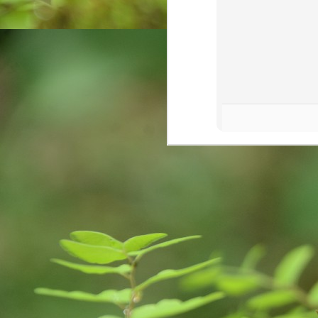
on
A
tr
ce
co
v
J
an
pl
ne
E