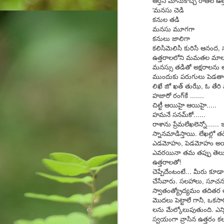
ఆర్తిని మోసుకొచ్చే రాతలే ఉత
were announced. These suicides can be 
'మనసు చెడి
కనుల తడి
M
మనసు మూగగా
కనులు జాలిగా
కలిసిమెలిసి కురిసే ఆనంద, 
ఎం
ఉత్తరాలలోని మమతల మాల!
వ‌
మనస్సు తడితో అక్షరాలను అ
ఉ
ముందుకు పరుగులు పెడతాయ
సొ
లిఖే జో ఖత్‌ తుఝే, ఓ తేరి ప
మ‌
హజారో రంగ్‌కే .......
మా
చిట్టీ ఆయిహై ఆయిహై.....
హమనే సనమ్‌కో......
రాశాను ప్రేమలేఖలెన్నో....
స్నానమాడిస్తాయి. లేఖల్లో తడ
F
ఎడమోహం, పెడమోహం అయినా ఉ
ఎవరయినా తమ తప్పు తెలుసు
ఉత్తరాలతో!
J
చెప్పేదేంటంటే... మీరు కూడ
of
చేసేవారు. సలహాలు, సూచన
yo
స్వాతంత్య్రోద్యమం తదితర 
మొదలు పెట్టాలే గానీ, ఒకస
లను మేల్కోలుపుతుంది. ఎన్
స్వయంగా వ్రాసిన ఉత్తరం కలగ