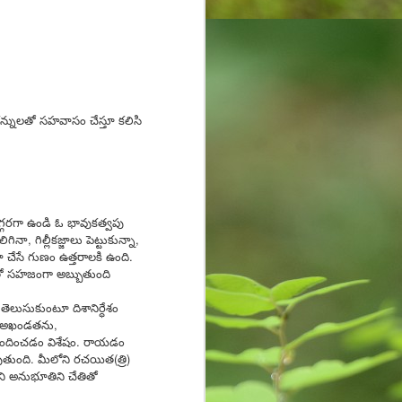
కన్నులతో సహవాసం చేస్తూ కలిసి
దగ్గరగా ఉండి ఓ భావుకత్వపు
ా, గిల్లీకజ్జాలు పెట్టుకున్నా,
చేసే గుణం ఉత్తరాలకి ఉంది.
ంతో సహజంగా అబ్బుతుంది
తెలుసుకుంటూ దిశానిర్ధేశం
ేశ అఖండతను,
ే అందించడం విశేషం. రాయడం
ుతుంది. మీలోని రచయిత(త్రి)
ని అనుభూతిని చేతితో