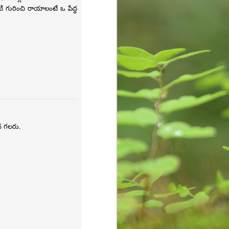
టి గురించి రాయాలంటే ఒ పేద్ద
ంచ గలరు.