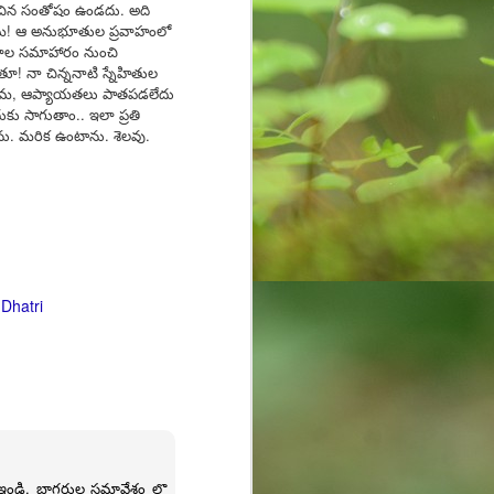
ించిన సంతోషం ఉండదు. అది
్రేమ! ఆ అనుభూతుల ప్రవాహంలో
నుభవాల సమాహారం నుంచి
ూ! నా చిన్ననాటి స్నేహితుల
 ప్రేమ, ఆప్యాయతలు పాతపడలేదు
ు సాగుతాం.. ఇలా ప్రతి
ను. మరిక ఉంటాను. శెలవు.
 Dhatri
డి. బ్లాగరుల సమావేశం లొ