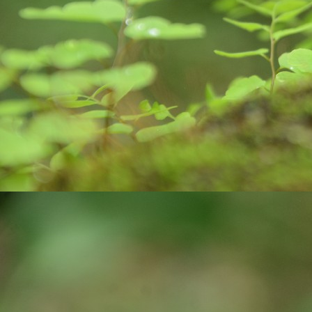
pa
J
ex
ro
bi
wa
c
co
J
yo
st
cr
pr