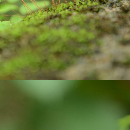
ste, brush and water to clean our teeth.
Are you looking for Eco-friendly homes?
UN
26
Do you know how Soil is playing an important role in maintaining
the Carbon balanced cycle on this earth? If you are not, let us
plore about our 'Soil'! it takes thousands of years to form soil. Big
cks brake down into small pieces. Later they undergo physical,
ological, geological, and chemical process with the support of air and
ter, they weather, and become soil. Soil is limited resource and is
onsidered as a renewable resource, because they keep on forming on
ntinues basis.
Wanted to Publish your Work?
UN
17
Stories are part and parcel of child's growing years. Stories
always fascinate. In our homes, in our societies, children and
uth have been tuned to read stories written by elders and famous
ory writers. But, not encouraged children and youth to explore their
eative side. Creativity is very crucial skill of 21 century. In the
ocess of creating stories, children and youth learn how to visualize,