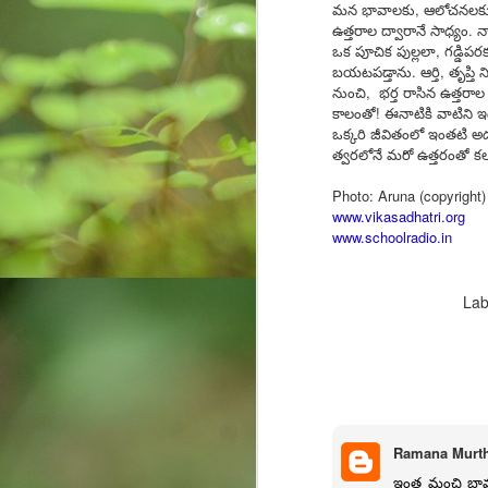
మన భావాలకు, ఆలోచనలకు, మ
ఉత్తరాల ద్వారానే సాధ్యం
ఒక పూచిక పుల్లలా, గడ్డిపర
O
బయటపడ్తాను. ఆర్తి, తృప్త
నుంచి, భర్త రాసిన ఉత్తర
కాలంతో! ఈనాటికి వాటిని
ఒక్కరి జీవితంలో ఇంతటి అ
कर
త్వరలోనే మరో ఉత్తరంతో కలు
मा
Photo: Aruna (copyright)
www.vikasadhatri.org
k
www.schoolradio.in
m
Do
Lab
O
Al
af
Ramana Murth
Ro
ఇంత మంచి భావన
po