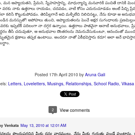
న ఆప్యాయతని, ప్రేమని, స్నేహహస్తాన్ని, మాధుర్యాన్ని మనవారికి పంచితే దానికి మ
. నా వరకు నాకు ఉత్తరాలు రాయడం, చదవడం, వాటి కోసం ఎదురుచూడడం అంటే పిచ్చి ప
కలా కలిసి కొట్టుకుపోవడం. తెరిపిల్లగానే అవి మళ్ళీలేచి నిలిచినట్టు, నేను కూడా ఆ అ
Do your duty!
CT
ి నిండిన మనస్సుతో! అపోహలు తుంచి, ఆప్యాయతలను పెంచే అక్షర సుగంధాలకు ప్రణమిల్లుత
30
ాల వరకు ఇప్పటికీ పదిలంగా నా దగ్గర ఉన్నాయి. ఉత్తరాలు పాతవైనా ఆనాటి అనుభవాలు,
Chapter 2, Verse 47 of Bhagwad Gita says
 ఇద్దరం తీసి చదువుతూ, ఆ అనుభవాల దొంతరలను నెమరువేసుకుంటూ, ఆనందంతో ముందుక
ద్భుతమైన క్షణాలు తప్పక ఉంటాయి. అందరూ నాతో ఏకీభవిస్తారు కదూ! అలా అనే భావిస్తా
्मण्येवाधिकारस्ते मा फलेषु कदाचन |
ద్దాం.
 कर्मफलहेतुर्भूर्मा ते सङ्गोऽस्त्वकर्मणि || 47 ||
armaṇy-evādhikāras te mā phaleṣhu kadāchana
ā karma-phala-hetur bhūr mā te saṅgo ’stvakarmaṇi
Posted
17th April 2010
by
Aruna Gali
 your duty and don’t bother about the results.
els:
Letters
Loveletters
Musings
Relationships
School Radio
Vikasa
Do you know?
CT
15
As per the key facts published by UNICEF, Three billion people
do not have a handwashing facility with water and soap at home.
2
View comments
most half of schools lack a handwashing facility with water and soap,
fecting some 818 million school-age children.
y Venkata
May 13, 2010 at 12:01 AM
ughly 32% of health-care facilities lack hand hygiene facilities at
లను పొందుపరచిన మీకు ధన్య వాదములు. నేను మీకు గురుతు వుండే వుంటాను. ఇం
ints where patients are treated.