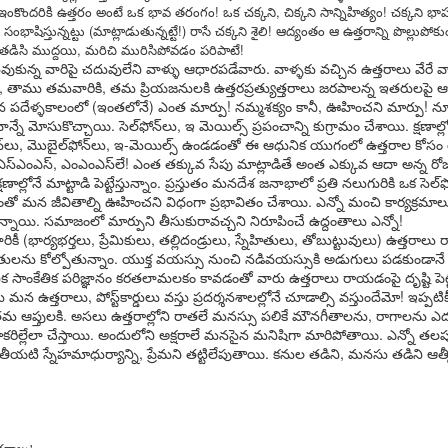
షి చేస్తోంది.
ఇంకొందరికి ఉత్తరం అంటే ఒక భావ తరంగం! ఒక చక్కని, చిక్కని సాన్నిహిత్యం! చక్కని భ
జీవావ‌ర‌ణం, వార‌స‌త్వ సంప‌ద
when striving to become proficient
ంభాషిస్తున్నట్టు (మాట్లాడుతున్నట్టే!) రాసే చక్కని శైలి! ఆద్యంతం ఆ ఉత్తరాన్ని పొల్లుపో
ప‌రిర‌క్ష‌ణ‌కై విశేషంగా కృషి చేస్తోంది.
in a foreign language. Biased
తడిసి ముద్దయి, మరిచి మురిసిపోవడం పరిపాటే!
judgments and the fear of making
ున్న వారిపై చదువులేని వాళ్ళు ఆధారపడేవారు. వాళ్ళకు వచ్చిన ఉత్తరాలు వేరే వ
mistakes can be paralyzing,
, తాము తమవారికి, తమ ప్రియజనులకి ఉత్తరప్రత్యుత్తరాలు జరపాలన్న ఇతరులపై ఆ
inhibiting our progress and
న పదేళ్ళకాలంలో (ఇంతలోనే) ఎంత మార్పు! నమ్మశక్యం కానీ, ఊహించని మార్పు! నూత
confidence.
The power of stories
ే మోసుకొచ్చాయి. సెల్‌ఫోన్‌లు, ఇ మెయిల్స్‌ ప్రపంచాన్ని కుగ్రామం చేశాయి. క్షణాల్ల
AY
ోన్‌లు, మొబైల్‌ఫోన్‌లు, ఇ-మెయిల్స్‌ ఉండడంతో ఈ ఆధునిక యుగంలో ఉత్తరాల కోస
27
We all love stories irrespective of our age, race, religion, and
స్‌ఎంఎస్‌, ఎంఎంఎస్‌లే! ఎంత తక్కువ సేపు మాట్లాడితే అంత ఎక్కువ ఆదా అన్
culture making 'Stories' the integral part of our civilization, culture,
్లోనే మాట్టాడి పెట్టేస్తున్నాం. ప్రస్తుతం మనదేశ జనాభాలో ప్రతి నలుగురికి ఒక సెల్‌ఫోన
ligion, and all aspects of our life.
ంతో మన జీవితాల్ని ఊహించని విధంగా ప్రభావితం చేశాయి. ఎన్నో మంచి కార్యక్రమా
ాయి. సమాజంలో మార్పుని తీసుకురావచ్చని నిరూపించే ఉద్దంతాలు ఎన్నో!
iting creative stories is an art in itself. They capture and transport our
ీ (భార్యభర్తలు, ప్రేమికులు, తల్లిదండ్రులు, స్నేహితులు, తోబుట్టువులు) ఉత్తరాల
ve senses: sight, hearing, touch, smell and taste to the core of
తులను కోల్పోతున్నాం. యుక్త వయస్సు నుంచి నడివయస్సుకి అడుగులు పడకుండానే ఎం
aginary world and transcend you to the alien land. The power of
ిక సాంకేతిక పరిజ్ఞానం కరతలామలకం కావడంతో వారు ఉత్తరాలు రాయడంపై దృష్టి పెట
ories are known to each and every household in India.
 ఉత్తరాలు, పోస్ట్‌కార్డులు వస్తు ప్రదర్శనశాలల్లోనే చూడాల్సి వస్తుందేమో! ఇప్
తమ ఆప్తులకి. అసలు ఉత్తరాల్లోని రాతలే మనస్సు పలికే మౌనగీతాలను, రాగాలను ఎదుట
 మోకరిల్లేలా చేస్తాయి. అందులోని అక్షరాలే మనసైన మనిషిగా మారిపోతాయి. ఎన్నో 
యటి స్నేహమాధుర్యాన్ని, ప్రేమని తట్టిలేపుతాయి. కనుల తడిని, మనసు తడిని ఆత్
all from a friend, sharing that one of the students from the educational
uicide, because he was stamped as unfit to write & pass 10 std. I was
eart pondered. That state of mind, made me to go and visit to check
 find out the number of children committing suicide after the results