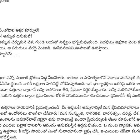
్తరాలు'
averted.
మ‌హిళ‌ల‌కు పెన్నిది NSRCEL - విమెన్ స్టార్ట‌ప్ ప్రోగ్రామ్‌!
AY
10
ఇంకెంత కాలం ఇలా ఉద్యోగాల కోసం వెతుకులాడ‌టం? ఉద్యోగం దొరికినా
సంతోషాల అక్షర కూర్పులే!
త‌కాలం ఉంచుతారో తెలియ‌ని ప‌రిస్థితి! అక్క‌డ ఉంచినా, ఇప్ప‌టి ప‌రిస్థ‌తుల్లో ఆ
 అమృత చినుకులే'!
చ్చే జీతం కుటుంబాన్ని పోషించ‌డానికి, అవ‌స‌రాలు తీర్చుకోవ‌డానికి అనుకూలంగా
క్కున చేర్చుకునే వేళ, గుండె లయతో నిశ్శబ్దం భగ్నమవుతుంది. పెదవులు అక్షరాల వెంట 
ంటుందా? ఈ చాలీచాల‌ని ఆదాయంతో ఎలా గ‌డ‌ప‌డం? 'ఎప్పుడో ఒక‌ప్పుడు మ‌న
ి. ఆ పరుగులు వరదై వెంటాడి, ఊపిరిసలపని ఊహలతో ఊరిస్తాయి.
ంతంగా ఉపాధి పొందితే ఎంత బాగుండు', 'మ‌న‌కు న‌చ్చిన‌పుడు సెల‌వుతీసుకుని,
్యార్‌మే......
న‌కు అనువైన స‌మ‌యంలో ఆఫీస్ కి వెళ్లే అవ‌కాశం ఉంటే నేను కూడా ఉద్యోగం
నేదాన్నికాదుక‌దా', 'ఇంత‌కు ముందు ఉద్యోగం చేసేదాన్ని.
.. ఇలా ఎన్నో పాటలకి శ్రోతలు పెద్ద పీటవేశారు. కారణం ఆ సాహిత్యంలోని పదాలు మనస్సుకి 
ిసిముద్దయిన వారికి అక్షరాల హరివిల్లే లోకమవుతుంది. ఇక భార్యాభర్తలు ఒకరిపై ఒకరు అలిగిన
'Inspiring-30' Women In Vizag | School Radio Co-
EB
త్తరాల ద్వారానే అన్ని అపోహలు తీరి, ప్రేమగా దగ్గరయ్యేవారు. అన్నీ మరిచిపోయేలా 
25
Founder Aruna Gali | జనగ...
కుని ఉత్తరం ద్వారా క్షమాపణలు కోరితే వెనుకముందూ చూడకుండా క్షమించేసే శక్తి ఎ
anagalam, youtube channel produced stories on '30- Inspiring Women
ా ఉత్తరాలు రాయడానికి ప్రయత్నించండి. మీ ఆప్తులకి! అమ్మనాన్నలే మన క్షేమసమాచారాలు 
 Vizag' . Had an opportunity to feature and share my thoughts. Take
లతో ఆందోళనలు తొలగేలా చేసేవారు! మన సంస్కృతి, నాగరికత, వారసత్వం, చరిత్ర, ద
ur time to watch this video.
అంశాలను జవహర్‌లాల్‌ నెహ్రూ తమ గారాలపట్టి ఇందిరా ప్రియదర్శినికి లేఖల రూపంలోన
ారి మొదలు పెట్టాక దానిలోని ఆనందం అనుభవిస్తేనే అర్ధమవుతుంది. ఓ మంచి వ్యాపకం అవ
ని ఉత్తరాలు కీ బోర్డు సాయంతో ఎంతో సునాయాసంగా టైపు చేసి, ఇ-మెయిలు చేసినా కలగ
జేస్తుంది.