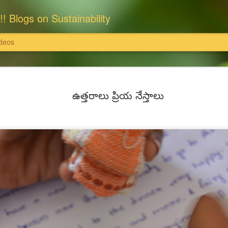
!! Blogs on Sustainability
deos
: राधास्वामी सतसंग सभा
इसका खंडन करते हैं।'
ఉత్తరాలు ప్రియ నేస్తాలు
राधास्वामी सतसंग सभा ने समस्त भूमि एवं संपत्
पर खरीदी हैं और उन पर राधास्वामी सतसंग सभा
ति इत्यादि दान स्वरूप स्वीकार नहीं करती
इन सभी संपत्तियों के समस्त विधि अभिलेख, दस्
 उन पर राधास्वामी सतसंग सभा का स्वामित्व है
सुरक्षित हैं।
्वामी सतसंग सभा पर अनर्गल, भ्रामक, झूठे और
यहां यह भी विशेष उल्लेखनीय है कि राधास्वाम
 सभा, दयालबाग आगरा ने सरकारी व अन्य निजी
निराधार, भ्रामक, झूठे और तथ्यहीन है। हम