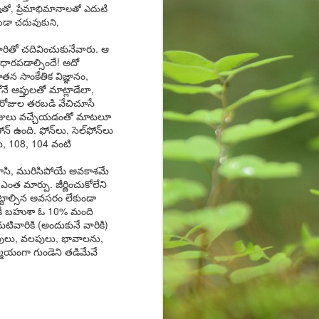
cave and rock paintings around
ాషతో, ప్రేమాభిమానాలతో ఎదుటి
30,000 years ago. These initial
కుండా చదువుకుని,
drawings are known as pictograms
which depicted objects and
ారితో చదివించుకునేవారు. ఆ
abstract concepts. Eventually
ధారపడాల్సిందే! అదో
people used instruments to mark
న సాంకేతిక విజ్ఞానం,
paper or other two-dimensional
ోనే ఆప్తులతో మాట్లాడేలా,
surface.
ం రోజుల తరబడి వేచిచూసే
న రోజులు వచ్చేయడంతో మాటలూ
్‌ ఉంది. ఫోన్‌లు, సెల్‌ఫోన్‌లు
లు, 108, 104 వంటి
ు రాసి, మురిసిపోయే అవకాశమే
త మార్పు. జీర్ణించుకోలేని
్టాల్సిన అవసరం లేకుండా
పటికీ బహుశా ఓ 10% మంది
ివారికి (అందుకునే వారికి)
తలపులు, వలపులు, భావాలను,
మీయంగా గుండెని తడిమేవే