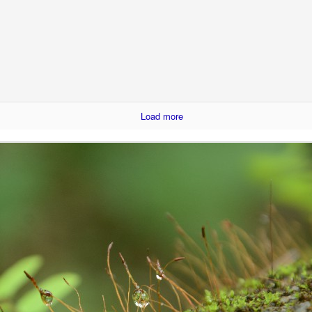
 paper with ink pen.
Gift your loved ones !
UG
23
In India, people celebrate festivals with gaiety and love. We
celebrate different kinds of festivals like: religious, cultural and
aditional and national festivals. The relationship between festivals and
lebrations are interlinked and deeply rooted. Individuals, families and
Load more
mmunities get together to celebrate the festivals. Lots of positive
ibes and a great opportunity for bonding among family members.
Exciting contest on Sustainability!
UL
6
Sustainability to me is what ever activity we do, we must be
mindful about our consumption, the impact we are going to create
d the way we are putting pressure on our natural resources of this
anet earth. As much as possible, I wanted to remain as a carbon
utral person: with my acts of responsibility.
xample: After waking up from our beds, we brush our teeth. We use