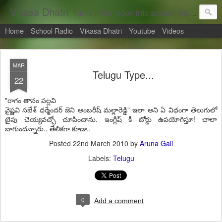
Vikasa Dhatri
Turns information into action!! Blogs on Sustainability
Home
School Radio
Vikasa Dhatri
Youtube
Videos
MAR
Telugu Type...
22
"రాగం తానం పల్లవి
వైష్ణవి సబేశ్ ధర్మేందర్ జెని అంబరీష్ మల్లారెడ్డి" ఇలా అని ఏ విధంగా తెలుగులో
టైపు చెయ్యవచ్చో చూపించాను. ఇంగ్లీష్ కీ బోర్డు ఉపయోగిస్తూ! చాలా
బాగుందన్నారు.. తేలికగా కూడా..
Posted
22nd March 2010
by
Aruna Gali
Labels:
Telugu
0
Add a comment