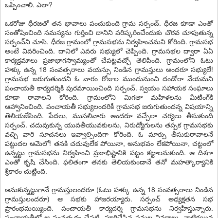
ఒప్పించాలి. ఎలా?
ఒకరోజు ధీరజతో తన భావాలు పంచుకుంది గ్రామ సర్పంచ్‌. ధీరజ కూడా ఎంతో
సంతోషించింది సమస్యను గుర్తించి దానిని పరిష్కరించేందుకు చొరవ చూపుతున్న
సర్పంచ్‌ని చూసి. ధీరజ గ్రామంలో గ్రామసభను నిర్వహించమని కోరింది. గ్రామసభ
అంటే వివరించింది. దానిలో ఎవరు సభ్యులో చెప్పింది. గ్రామసభల ద్వారా ఏఏ
కార్యక్రమాలు ప్రజాభాగస్వామ్యంతో చేపట్టవచ్చో తెలిపింది. గ్రామంలోని ఓటు
హక్కు ఉన్న 18 సంవత్సరాలు వయస్సు నిండిన గ్రామస్తులు అందరూ సభ్యులే!
గ్రామసభ జరుగుతుందని ఓ వారం రోజుల ముందునుంచి దండోరా వేయమని
పంచాయతీ కార్యదర్శికి పురమాయించింది సర్పంచ్‌. స్వయం సహాయక సంఘాలు
కూడా రావాలని కోరింది. గ్రామంలోని మిగతా మహిళలను మీటింగ్‌కి
ఆహ్వానించింది. పంచాయతీ సభ్యులందరికీ గ్రామసభ జరుగుతుందన్న విషయాన్ని
తెలియజేసింది. పేదలు, ముసలివారు అందరూ వచ్చేలా చర్యలు తీసుకుంది
సర్పంచ్‌. చదువుకున్న యువతీయువకులను, నిరుద్యోగులను తప్పక గ్రామసభకు
వచ్చి వారి సూచనలు ఇవ్వాల్సిందిగా కోరింది. ఓ మార్పు తీసుకురావాలనే
పట్టుదల ఆమెలో! తనకి చదువులేక పోయినా, అనుభవం లేకపోయినా, చట్టంలో
ఉన్నట్టు గ్రామసభను నిర్వహించి ప్రజాభిష్టానికి పట్టం కట్టాలనుకుంది. ఆ దిశగా
ఎంతో కృషి చేసింది. ఫలితంగా తనకు తెలియకుండానే తనో మహత్కార్యానికి
శ్రీకారం చుట్టింది.
అనుకున్నట్టుగానే గ్రామస్తులందరూ (ఓటు హక్కు ఉన్న 18 సంవత్సరాలు నిండిన
గ్రామస్తులందరూ) ఆ సభకు హాజరయ్యారు. సర్పంచ్‌ అధ్యక్షతన సభ
ప్రారంభమయ్యింది. పంచాయతీ కార్యదర్శి గ్రామసభను నిర్వహిస్తున్నారు.
పంచాయతీలో ఆ సంవత్సరం చేపట్టి, పూర్తిచేసిన పనుల వివరాలు, వాటికయిన