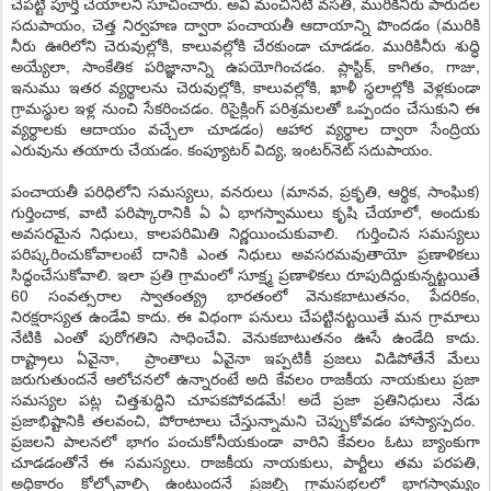
చేపట్టి పూర్తి చేయాలని సూచించారు. అవి మంచినీటి వసతి, మురికినీరు పారుదల
సదుపాయం, చెత్త నిర్వహణ ద్వారా పంచాయతీ ఆదాయాన్ని పొందడం (మురికి
నీరు ఊరిలోని చెరువుల్లోకి, కాలువల్లోకి చేరకుండా చూడడం. మురికినీరు శుద్ధి
అయ్యేలా, సాంకేతిక పరిజ్ఞానాన్ని ఉపయోగించడం. ప్లాస్టిక్‌, కాగితం, గాజు,
ఇనుము ఇతర వ్యర్థాలను చెరువుల్లోకి, కాలువల్లోకి, ఖాళీ స్థలాల్లోకి వెళ్లకుండా
గ్రామస్థుల ఇళ్ల నుంచి సేకరించడం. రిసైక్లింగ్‌ పరిశ్రమలతో ఒప్పందం చేసుకుని ఈ
వ్యర్థాలకు ఆదాయం వచ్చేలా చూడడం) ఆహార వ్యర్థాల ద్వారా సేంద్రియ
ఎరువును తయారు చేయడం. కంప్యూటర్‌ విద్య, ఇంటర్‌నెట్‌ సదుపాయం.
పంచాయతీ పరిధిలోని సమస్యలు, వనరులు (మానవ, ప్రకృతి, ఆర్థిక, సాంఘిక)
గుర్తించాక, వాటి పరిష్కారానికి ఏ ఏ భాగస్వాములు కృషి చేయాలో, అందుకు
అవసరమైన నిధులు, కాలపరిమితి నిర్ణయించుకువాలి. గుర్తించిన సమస్యలు
పరిష్కరించుకోవాలంటే దానికి ఎంత నిధులు అవసరమవుతాయో ప్రణాళికలు
సిద్ధంచేసుకోవాలి. ఇలా ప్రతి గ్రామంలో సూక్ష్మ ప్రణాళికలు రూపుదిద్దుకున్నట్టయితే
60 సంవత్సరాల స్వాతంత్య్ర భారతంలో వెనుకబాటుతనం, పేదరికం,
నిరక్షరాస్యత ఉండేవి కాదు. ఈ విధంగా పనులు చేపట్టినట్టయితే మన గ్రామాలు
నేటికి ఎంతో పురోగతిని సాధించేవి. వెనుకబాటుతనం ఊసే ఉండేది కాదు.
రాష్ట్రాలు ఏవైనా, ప్రాంతాలు ఏవైనా ఇప్పటికీ ప్రజలు విడిపోతేనే మేలు
జరుగుతుందనే ఆలోచనలో ఉన్నారంటే అది కేవలం రాజకీయ నాయకులు ప్రజా
సమస్యల పట్ల చిత్తశుద్ధిని చూపకపోవడమే! అదే ప్రజా ప్రతినిధులు నేడు
ప్రజాభిష్టానికి తలవంచి, పోరాటాలు చేస్తున్నామని చెప్పుకోవడం హాస్యాస్పదం.
ప్రజలని పాలనలో భాగం పంచుకోనీయకుండా వారిని కేవలం ఓటు బ్యాంకుగా
చూడడంతోనే ఈ సమస్యలు. రాజకీయ నాయకులు, పార్టీలు తమ పరపతి,
అధికారం కోల్పోవాల్సి ఉంటుందనే ప్రజల్ని గ్రామసభలలో భాగస్వామ్యం