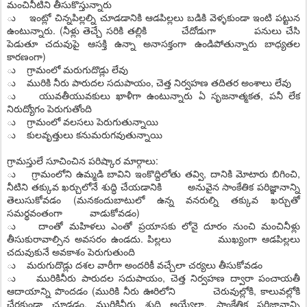
మంచినీటిని తీసుకొస్తున్నారు
ు ఇంట్లో చిన్నపిల్లల్ని చూడడానికి ఆడపిల్లలు బడికి వెళ్ళకుండా ఇంటి పట్టున
ఉంటున్నారు. (నీళ్లు తెచ్చే సరికి తల్లికి చేదోడుగా పనులు చేసి
పెడుతూ చదువుపై ఆసక్తి ఉన్నా అనాసక్తంగా ఉండిపోతున్నారు బాధ్యతల
కారణంగా)
ు గ్రామంలో మరుగుదొడ్లు లేవు
ు మురికి నీరు పారుదల సదుపాయం, చెత్త నిర్వహణ తదితర అంశాలు లేవు
ు యువతీయువకులు ఖాళీగా ఉంటున్నారు ఏ సృజనాత్మకత, పనీ లేక
నిరుద్యోగం పెరుగుతోంది
ు గ్రామంలో వలసలు పెరుగుతున్నాయి
ు కులవృత్తులు కనుమరుగవుతున్నాయి
గ్రామస్తులే సూచించిన పరిష్కార మార్గాలు:
ు గ్రామంలోని ఉమ్మడి బావిని ఇంకొద్దిలోతు తవ్వి, దానికి మోటారు బిగించి,
నీటిని తక్కువ ఖర్చులోనే శుద్ధి చేయడానికి అనువైన సాంకేతిక పరిజ్ఞానాన్ని
తెలుసుకోవడం (మనకందుబాటులో ఉన్న వనరుల్ని తక్కువ ఖర్చుతో
సమర్థవంతంగా వాడుకోవడం)
ు దాంతో మహిళలు ఎంతో ప్రయాసకు లోనై దూరం నుంచి మంచినీళ్లు
తీసుకురావాల్సిన అవసరం ఉండదు. పిల్లలు ముఖ్యంగా ఆడపిల్లలు
చదువుకునే అవకాశం పెరుగుతుంది
ు మరుగుదొడ్లు దశల వారీగా అందరికీ వచ్చేలా చర్యలు తీసుకోవడం
ు మురికినీరు పారుదల సదుపాయం, చెత్త నిర్వహణ ద్వారా పంచాయతీ
ఆదాయాన్ని పొందడం (మురికి నీరు ఊరిలోని చెరువుల్లోకి, కాలువల్లోకి
చేరకుండా చూడడం. మురికినీరు శుద్ధి అయ్యేలా, సాంకేతిక పరిజ్ఞానాన్ని