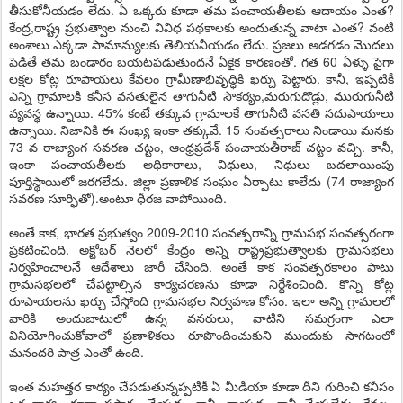
తీసుకోనీయడం లేదు. ఏ ఒక్కరు కూడా తమ పంచాయతీలకు ఆదాయం ఎంత?
కేంద్ర,రాష్ట్ర ప్రభుత్వాల నుంచి వివిధ పథకాలకు అందుతున్న వాటా ఎంత? వంటి
అంశాలు ఎక్కడా సామాన్యులకు తెలియనీయడం లేదు. ప్రజలు అడగడం మొదలు
పెడితే తమ బండారం బయటపడుతుందనే ఏకైక కారణంతో. గత 60 ఏళ్ళు పైగా
లక్షల కోట్ల రూపాయలు కేవలం గ్రామీణాభివృద్ధికి ఖర్చు పెట్టారు. కానీ, ఇప్పటికీ
ఎన్ని గ్రామాలకి కనీస వసతులైన తాగునీటి సౌకర్యం,మరుగుదొడ్లు, మురుగునీటి
వ్యవస్థ ఉన్నాయి. 45% కంటే తక్కువ గ్రామాలకే తాగునీటి వసతి సదుపాయాలు
ఉన్నాయి. నిజానికి ఈ సంఖ్య ఇంకా తక్కువే. 15 సంవత్సరాలు నిండాయి మనకు
73 వ రాజ్యాంగ సవరణ చట్టం, ఆంధ్రప్రదేశ్‌ పంచాయతీరాజ్‌ చట్టం వచ్చి. కానీ,
ఇంకా పంచాయతీలకు అధికారాలు, విధులు, నిధులు బదలాయింపు
పూర్తిస్థాయిలో జరగలేదు. జిల్లా ప్రణాళిక సంఘం ఏర్పాటు కాలేదు (74 రాజ్యాంగ
సవరణ సూర్ఫితో).అంటూ ధీరజ వాపోయింది.
అంతే కాక, భారత ప్రభుత్వం 2009-2010 సంవత్సరాన్ని గ్రామసభ సంవత్సరంగా
ప్రకటించింది. అక్టోబర్‌ నెలలో కేంద్రం అన్ని రాష్ట్రప్రభుత్వాలకు గ్రామసభలు
నిర్వహించాలనే ఆదేశాలు జారీ చేసింది. అంతే కాక సంవత్సరకాలం పాటు
గ్రామసభలలో చేపట్టాల్సిన కార్యచరణను కూడా నిర్ధేశించింది. కొన్ని కోట్ల
రూపాయలను ఖర్చు చేస్తోంది గ్రామసభల నిర్వహణ కోసం. ఇలా అన్ని గ్రామలలో
వారికి అందుబాటులో ఉన్న వనరులు, వాటిని సమగ్రంగా ఎలా
వినియోగించుకోవాలో ప్రణాళికలు రూపొందించుకుని ముందుకు సాగటంలో
మనందరి పాత్ర ఎంతో ఉంది.
ఇంత మహత్తర కార్యం చేపడుతున్నప్పటికీ ఏ మీడియా కూడా దీని గురించి కనీసం