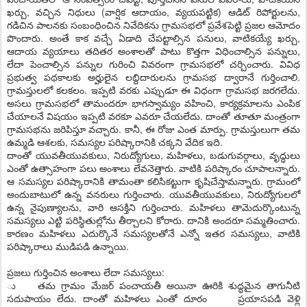
ఖర్చు, వచ్చిన నిధులు (వార్షిక ఆదాయం, వ్యయపట్టిక) ఆడిట్‌ రిపోర్టులను,
గడిచిన పాలనకు సంబంధించిన నివేదికను గ్రామసభలో ప్రవేశపెట్టి ప్రజల ఆమోదం
పొందారు. అంతే కాక వచ్చే ఏడాది చేపట్టాల్సిన పనులు, వాటికయ్యే ఖర్చు,
ఆదాయ వ్యయాలు తదితర అంశాలతో పాటు కొత్తగా విధించాల్సిన పన్నులు,
లేదా పెంచాల్సిన పన్నుల గురించి వివరంగా గ్రామసభలో చర్చించారు. వివిధ
ప్రభుత్వ పథకాలకు అర్హులైన లబ్దిదారులను గ్రామసభ ద్వారానే గుర్తించాలి.
గ్రామస్తులలో కలకలం. ఇప్పటి వరకు ఎప్పుడూ ఈ విధంగా గ్రామసభ జరగలేదు.
అసలు గ్రామసభలో తామందరూ భాగస్వామ్యం వహించి, కార్యక్రమాలను ఎంపిక
చేయాలనే విషయం ఇప్పటి వరకూ ఎవరూ చేయలేదు. దాంతో తూతూ మంత్రంగా
గ్రామసభను జరిపిస్తూ వచ్చారు. కానీ, ఈ రోజు ఎంత మార్పు. గ్రామస్తులుగా తమ
ఉమ్మడి ఆశలకు, సమస్యల పరిష్కారానికి చక్కని వేదిక ఇది.
దాంతో యువతీయువకులు, నిరుద్యోగులు, మహిళలు, బడుగువర్గాలు, వృద్ధులు
ఎంతో ఉత్సాహంగా పలు అంశాలు లేవనెత్తారు. వాటికి పరిష్కారం చూపాలన్నారు.
ఆ సమస్యల పరిష్కారానికి తామంతా కలిసికట్టుగా కృషిచేస్తామన్నారు. గ్రామంలో
అందుబాటులో ఉన్న వనరులు గుర్తించారు. యువతీయువకులు, నిరుద్యోగులలో
ఉన్న నైపుణ్యాలను, వారి ఆసక్తిని గుర్తించారు. మహిళలు తామెదుర్కొంటున్న
సమస్యలు ఎట్టి పరిస్థితుల్లోను తీర్చాలని కోరారు. దానికి అందరూ సమ్మతించారు.
కారణం మహిళలు ఎదుర్కొనే సమస్యలతోనే ఎన్నో ఇతర సమస్యలు, వాటికి
పరిష్కారాలు ముడిపడి ఉన్నాయి.
ప్రజలు గుర్తించిన అంశాలు లేదా సమస్యలు:
ు తమ గ్రామం మేజర్‌ పంచాయతీ అయినా ఊరికి శుద్ధమైన తాగునీటి
సదుపాయం లేదు. దాంతో మహిళలు ఎంతో దూరం ప్రయాసపడి వెళ్లి