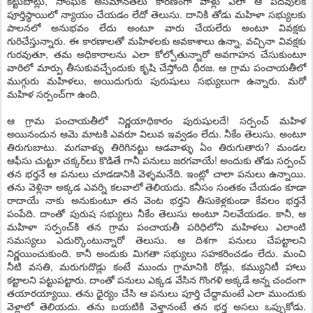
కట్టుబాట్లు, సాంఘిక అసమానతలు కారణంగా వాళ్లు ఎలా ఆ పదవులకి
పూర్తిస్థాయిలో న్యాయం చేయడం లేదో తెలుసు. దానికి తోడు మహిళా సభ్యులకు
పాలనలో అనుభవం లేదు అంటూ వారు చేయలేరు అంటూ వివక్షకు
గురిచేస్తున్నారు. ఈ కారణాలతో మహిళలకు అవకాశాలు ఉన్నా, వచ్చినా వివక్షకు
గురవుతూ, తమ అధికారాలను ఎలా కోల్పోతున్నారో అవగాహన చేసుకుంటూ
వారిలో మార్పు తీసుకువచ్చేందుకు కృషి చేస్తోంది ధీరజ. ఆ గ్రామ పంచాయతీలో
ముగ్గురు మహిళలు, అయిదుగురు పురుషులు సభ్యులుగా ఉన్నారు. మరో
మహిళ సర్పంచ్‌గా ఉంది.
ఆ గ్రామ పంచాయతీలో నిర్ణయాధికారం పురుషులదే! సర్పంచ్‌ మహిళ
అయినందున ఆమె మాటకి ఎవరూ విలువ ఇవ్వడం లేదు. నీకేం తెలుసు. అంటూ
తిరుగుబాటు. మగవాళ్ళు తిరిగినట్టు ఆడవాళ్ళు ఏం తిరుగుతారు? మండల
ఆఫీసు చుట్టూ చక్కర్‌లు కొడితే గానీ పనులు జరగవాయే! అందుకు తోడు సర్పంచ్‌
తన భర్తనే ఆ పనులు చూడడానికి వెళ్ళమనేది. ఇంట్లో చాలా పనులు ఉన్నాయి.
తను వెళ్లినా అక్కడ ఎవర్ని కలవాలో తెలియదు. కనీసం సంతకం చేయడం కూడా
రాదాయే నాకు అనుకుంటూ తన వెంట భర్తని తీసుకెళ్లకుండా కేవలం భర్తనే
పంపేది. దాంతో పురుష సభ్యులు నీకేం తెలుసు అంటూ నిలవేయడం. కానీ, ఆ
మహిళా సర్పంచ్‌కి తన గ్రామ పంచాయతీ పరిధిలోని మహిళలు ఎలాంటి
సమస్యలు ఎదుర్కొంటున్నారో తెలుసు. ఆ దిశగా పనులు చేపట్టాలని
నిర్ణయించుకుంది. కానీ అందుకు మిగతా సభ్యులు సహకరించడం లేదు. మంచి
నీటి వసతి, మరుగుదొడ్లు కంటే ముందు గ్రామానికి రోడ్లు, కమ్యునిటీ హాలు
కట్టాలని పట్టుపట్టారు. దాంతో పనులు ఎక్కడ వేసిన గొంగళి అక్కడే అన్న చందంగా
తయారయ్యాయి. తను ధైర్యం చేసి ఆ పనులు పూర్తి చేద్దామంటే ఎలా ముందుకు
వెళ్లాలో తెలియదు. తను బయటికి వెళ్తానంటే తన భర్త అసలు ఒప్పుకోడు.