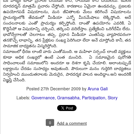
ఒక వాక్యం కూడా ప్రసారం చేయడం కానీ, రాయడం కానీ చేయలేదు. కేవలం
దూరదర్శన్‌ మాత్రమే ప్రచారం చేస్తోంది. కారణాలు ఏమైనా ఉండవచ్చు. ప్రజలకు
ఉపయోగపడే విషయాలను, మన జీవితాలకు మేలు కలిగించే విషయాలను
ప్రాచుర్యంలోకి తేవడంలో మీడియా ఎన్నో మీనమేషాలు లెక్కిస్తోంది. అదే
సంచలనాలకు ఎంతో ప్రాచుర్యం కల్పిస్తోంది. దాంతో ఉపయోగం ఎవరికి. ఏ
కొద్దిసేపో ఆ విషయాన్ని చర్చించి, తర్కించి వదిలేస్తాం. ప్రత్యేకించి ఒరిగేదేమీ లేదు.
భావోద్వేగాలతో చెలగాటం తప్ప. ప్రధాన మీడియా ఎంతసేపు వ్యాపారపరంగా
తనకొచ్చే లాభాన్ని, తన ప్రేక్షకుల సంఖ్య పెరిగిందా లేదా అనే చూస్తోంది కానీ, తన
సామాజిక బాధ్యతను విస్మరిస్తోంది.
సమాజంలో ధీరజ లాంటి వారు ఎంతోమంది. ఆ మహిళా సర్పంచ్ లాంటి వ్యక్తులు
కూడా అధిక సంఖ్యలో ఉంటే ఎంత మంచిది. ఏ సమాజమైన పురోగతి
సాధించాలంటే సమాజంలోని అందరూ ఆ దిశగా కృషి చేయాలి. అలాంటప్పుడే
లక్ష్యాలను చేరడం సుసాధ్యం అవుతుంది. పౌరులుగా మనం గుర్తెరిగి బాధ్యతలు
నిర్వహించి ముందుతరాలకు మెరుగైన, పారదర్శక పాలన అందిద్దాం.అని అందరికీ
విజ్ఞప్తి చేసింది.
Posted
27th December 2009
by
Aruna Gali
Labels:
Governance
Gramsabha
Participation
Story
0
Add a comment