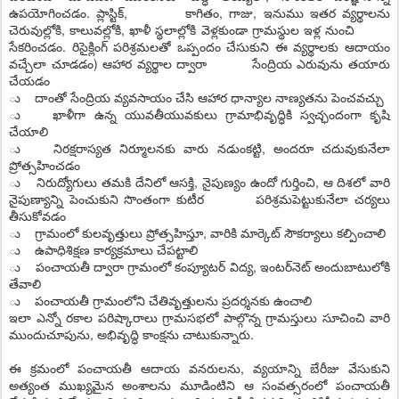
ఉపయోగించడం. ప్లాస్టిక్‌, కాగితం, గాజు, ఇనుము ఇతర వ్యర్థాలను
చెరువుల్లోకి, కాలువల్లోకి, ఖాళీ స్థలాల్లోకి వెళ్లకుండా గ్రామస్థుల ఇళ్ల నుంచి
సేకరించడం. రిసైక్లింగ్‌ పరిశ్రమలతో ఒప్పందం చేసుకుని ఈ వ్యర్థాలకు ఆదాయం
వచ్చేలా చూడడం) ఆహార వ్యర్థాల ద్వారా సేంద్రియ ఎరువును తయారు
చేయడం
ు దాంతో సేంద్రియ వ్యవసాయం చేసి ఆహార ధాన్యాల నాణ్యతను పెంచవచ్చు
ు ఖాళీగా ఉన్న యువతీయువకులు గ్రామాభివృద్ధికి స్వచ్ఛందంగా కృషి
చేయాలి
ు నిరక్షరాస్యత నిర్మూలనకు వారు నడుంకట్టి, అందరూ చదువుకునేలా
ప్రోత్సహించడం
ు నిరుద్యోగులు తమకి దేనిలో ఆసక్తి, నైపుణ్యం ఉందో గుర్తించి, ఆ దిశలో వారి
నైపుణ్యాన్ని పెంచుకుని సొంతంగా కుటీర పరిశ్రమపెట్టుకునేలా చర్యలు
తీసుకోవడం
ు గ్రామంలో కులవృత్తులు ప్రోత్సహిస్తూ, వారికి మార్కెట్‌ సౌకర్యాలు కల్పించాలి
ు ఉపాధిశిక్షణ కార్యక్రమాలు చేపట్టాలి
ు పంచాయతీ ద్వారా గ్రామంలో కంప్యూటర్‌ విద్య, ఇంటర్‌నెట్‌ అందుబాటులోకి
తేవాలి
ు పంచాయతీ గ్రామంలోని చేతివృత్తులను ప్రదర్శనకు ఉంచాలి
ఇలా ఎన్నో రకాల పరిష్కారాలు గ్రామసభలో పాల్గొన్న గ్రామస్తులు సూచించి వారి
ముందుచూపును, అభివృద్ధి కాంక్షను చాటుకున్నారు.
ఈ క్రమంలో పంచాయతీ ఆదాయ వనరులను, వ్యయాన్ని బేరీజు వేసుకుని
అత్యంత ముఖ్యమైన అంశాలను మూడింటిని ఆ సంవత్సరంలో పంచాయతీ