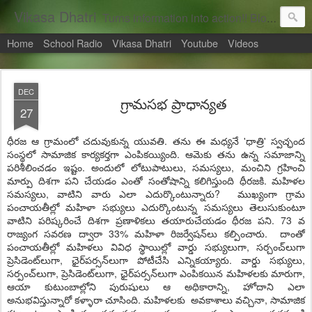
Vikasa Dhatri
Turns information into action!! Blogs on Sustainability
Home
School Radio
Vikasa Dhatri
Youtube
Videos
DEC
గ్రామసభ ప్రాధాన్యత
27
ధీరజ ఆ గ్రామంలో చదువుకున్న యువతి. తను ఈ మధ్యనే 'ధాత్రి' స్వచ్ఛంద
సంస్థలో సామాజిక కార్యకర్తగా ఎంపికయ్యింది. ఆమెకు తను ఉన్న సమాజాన్ని
పరిశీలించడం ఇష్టం. అందులో లోటుపాటులు, సమస్యలు, మంచిని గ్రహించి
మార్పు దిశగా పని చేయడం ఎంతో సంతోషాన్ని కలిగిస్తుంది ధీరజకి. మహిళల
సమస్యలు, వాటిని వారు ఎలా ఎదుర్కొంటున్నారు? ముఖ్యంగా గ్రామ
పంచాయతీల్లో మహిళా సభ్యులు ఎదుర్కొంటున్న సమస్యలు తెలుసుకుంటూ
వాటిని పరిష్కరించే దిశగా ప్రణాళికలు తయారుచేయడం ధీరజ పని. 73 వ
రాజ్యంగ సవరణ ద్వారా 33% మహిళా రిజర్వేషన్‌లు కల్పించారు. దాంతో
పంచాయతీల్లో మహిళలు వివిధ స్థాయిల్లో వార్డు సభ్యులుగా, సర్చంచ్‌లుగా
ప్రెసిడెంట్‌లుగా, ఛైర్‌పర్సన్‌లుగా పోటీచేసి ఎన్నికయ్యారు. వార్డు సభ్యులు,
సర్పంచ్‌లుగా, ప్రెసిడెంట్‌లుగా, ఛైర్‌పర్సన్‌లుగా ఎంపికయిన మహిళలకు మారుగా,
ఆయా కుటుంబాల్లోని పురుషులు ఆ అధికారాన్ని, హోదాని ఎలా
అనుభవిస్తున్నారో కళ్ళారా చూసింది. మహిళలకు అవకాశాలు వచ్చినా, సామాజిక