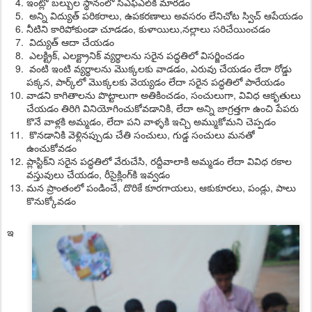
ఇంట్లో బల్బుల స్థానంలో సిఎఫ్‌ఎల్‌కి మారడం
అన్ని విద్యుత్‌ పరికరాలు, ఉపకరణాలు అవసరం లేనిచోట స్విచ్‌ ఆపేయడం
నీటిని కారిపోకుండా చూడడం, కుళాయిలు,నల్లాలు సరిచేయించడం
విద్యుత్‌ ఆదా చేయడం
ఎలక్ట్రిక్‌, ఎలక్ట్రానిక్‌ వ్యర్థాలను సరైన పద్ధతిలో విసర్జించడం
వంటి ఇంటి వ్యర్థాలను మొక్కలకు వాడడం, ఎరువు చేయడం లేదా రోడ్డు
పక్కన, పార్క్‌లో మొక్కలకు వెయ్యడం లేదా సరైన పద్ధతిలో పారేయడం
వాడని కాగితాలను పొట్టాలుగా అతికించడం, సంచులుగా, వివిధ ఆకృతులు
చేయడం తిరిగి వినియోగించుకోవడానికి, లేదా అన్ని జాగ్రత్తగా ఉంచి పేపరు
కొనే వాళ్లకి అమ్మడం, లేదా పని వాళ్ళకి ఇచ్చి అమ్ముకోమని చెప్పడం
కొనడానికి వెళ్లినప్పుడు చేతి సంచులు, గుడ్డ సంచులు మనతో
ఉంచుకోవడం
ప్లాస్టిక్‌ని సరైన పద్ధతిలో వేరుచేసి, రద్దీవాలాకి అమ్మడం లేదా వివిధ రకాల
వస్తువులు చేయడం, రీసైక్లింగ్‌కి ఇవ్వడం
మన ప్రాంతంలో పండించే, దొరికే కూరగాయలు, ఆకుకూరలు, పండ్లు, పాలు
కొనుక్కోవడం
ఇ