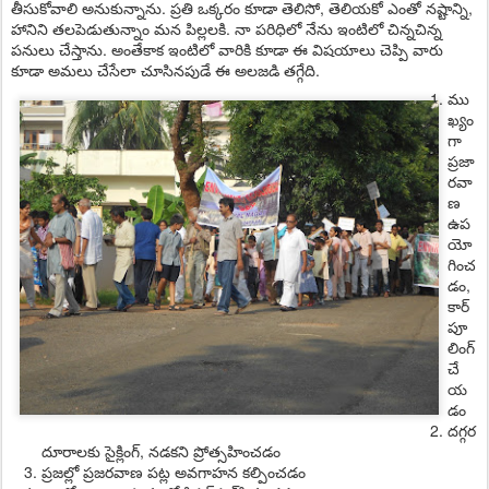
తీసుకోవాలి అనుకున్నాను. ప్రతి ఒక్కరం కూడా తెలిసో, తెలియకో ఎంతో నష్టాన్ని,
హానిని తలపెడుతున్నాం మన పిల్లలకి. నా పరిధిలో నేను ఇంటిలో చిన్నచిన్న
పనులు చేస్తాను. అంతేకాక ఇంటిలో వారికి కూడా ఈ విషయాలు చెప్పి వారు
కూడా అమలు చేసేలా చూసినపుడే ఈ అలజడి తగ్గేది.
ము
ఖ్యం
గా
ప్రజా
రవా
ణ
ఉప
యో
గించ
డం,
కార్
పూ
లింగ్
చే
య
డం
దగ్గర
దూరాలకు సైక్లింగ్, నడకని ప్రోత్సహించడం
ప్రజల్లో ప్రజరవాణ పట్ల అవగాహన కల్పించడం