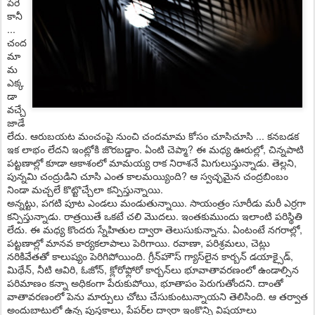
పేరే
కానీ
...
చంద
మా
మ
ఎక్క
డా
వచ్చే
జాడే
లేదు. ఆరుబయట మంచంపై నుంచి చందమామ కోసం చూసిచూసి ... కనబడక
ఇక లాభం లేదని ఇంట్లోకి జొరబడ్డాం. ఏంటి చెప్మా? ఈ మధ్య ఊరుల్లో, చిన్నపాటి
పట్టణాల్లో కూడా ఆకాశంలో మామయ్య రాక నిరాశనే మిగులుస్తున్నాడు. తెల్లని,
పున్నమి చంద్రుడిని చూసి ఎంత కాలమయ్యింది? ఆ స్వచ్ఛమైన చంద్రబింబం
నిండా మచ్చలే కొట్టొచ్చేలా కన్పిస్తున్నాయి.
అన్నట్టు, పగటి పూట ఎండలు మండుతున్నాయి. సాయంత్రం సూరీడు మరీ ఎర్రగా
కన్పిస్తున్నాడు. రాత్రయితే ఒకటే చలి మొదలు. ఇంతకుముందు ఇలాంటి పరిస్థితి
లేదు. ఈ మధ్య కొందరు స్నేహితుల ద్వారా తెలుసుకున్నాను. ఏంటంటే నగరాల్లో,
పట్టణాల్లో మానవ కార్యకలాపాలు పెరిగాయి. రవాణా, పరిశ్రమలు, చెట్లు
నరికివేతతో కాలుష్యం పెరిగిపోయింది. గ్రీన్‌హౌస్‌ గ్యాస్‌లైన కార్బన్‌ డయాక్సైడ్‌,
మిథేన్‌, నీటి ఆవిరి, ఓజోన్‌, క్లోరోఫ్లోరో కార్బన్‌లు భూవాతావరణంలో ఉండాల్సిన
పరిమాణం కన్నా అధికంగా పేరుకుపోయి, భూతాపం పెరుగుతోందని. దాంతో
వాతావరణంలో పెను మార్పులు చోటు చేసుకుంటున్నాయని తెలిసింది. ఆ తర్వాత
అందుబాటులో ఉన్న పుస్తకాలు, పేపర్‌ల ద్వారా ఇంకొన్ని విషయాలు