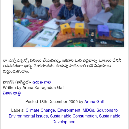
లా ఎన్నోఎన్నెన్నో పనులు చేయవచ్చు. ఒకసారి మన పెద్దవాళ్ళ మాటలు దేనినీ
అనవసరంగా ఖర్చు చేయకూడదు. పొదుపు పాటించాలి అనే విషయాలు
గుర్తుంచుకొందాం.
ఫొటోస్ (కాపీరైట్)-
అరుణ గాలి
Written by Aruna Katragadda Gali
వికాస ధాత్రి
Posted
18th December 2009
by
Aruna Gali
Labels:
Climate Change
Environment
MDGs
Solutions to
Environmental Issues
Sustainable Consumption
Sustainable
Development