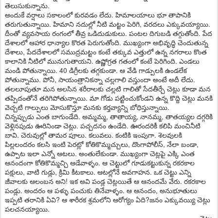
తెలుసుకున్నాను.
అందుకే వర్షాలు సకాలంలో కురవడం లేదు. హిమాలయాలు భూ తాపానికి
తరుగుతున్నాయి. హిమాని నదుల్లో నీటి మట్టం పెరిగి, వరదలు ఎక్కువయ్యాయి.
దీంతో వ్యవసాయ రంగంలో తీవ్ర ఒడిదుడుకులు. పంటల దిగుబడి తగ్గుతోంది. పేద
దేశాలలో ఆహార ధాన్యాల కొరత పెరుగుతోంది. ముఖ్యంగా అభివృద్ధి చెందుతున్న
దేశాలు, పేదదేశాలలో సముద్రమట్టం కంటే తక్కువ ఎత్తులో ఉన్న నగరాలు కొంత
కాలానికి నీటిలో మునుగుతాయని. ఉష్ణోగ్రత గతంలో కంటే పెరిగింది. ఎండలు
మండి పోతున్నాయి. 40 డిగ్రీలకు తగ్గకుండా. ఆ వేడి గాడ్పులకి ఉండలేక
పోతున్నాము. పోనీ, సాయంత్రానికన్నా చల్లగాలి వస్తుందా అంటే అదీ లేదు.
తలలూపుతూ మన అలసిన శరీరాలకు చల్లటి గాలితో సేదతీర్చే చెట్లు కూడా మన
తప్పిదంతోనే తరిగిపోతున్నాయి. మా గోడు పట్టించుకోండని ఉన్న కొద్ది చెట్లు మనకి
వెచ్చటి గాల్పులు మోసుకొస్తూ మనకు కర్తవ్యాన్ని బోధిస్తున్నాయి.
చిన్నప్పుడు ఎంత బాగుండేది. అమ్మమ్మ, తాతాయ్య, నానమ్మ, తాతయ్యల దగ్గరికి
వెళ్లినపుడు ఊరినిండా చెట్లు. పచ్చదనం ఉండేది. ఊరందరికీ కలిపి మంచినీటి
బావి. చెరువుల్లో తామర పూలు. కలువలు. కంటికి ఇంపుగా. శెలవులకి
పిల్లలందరం కలసి ఇంటి పెరట్లో కోతికొమ్మచ్చులు, దొంగాపోలీస్‌, నేలా బండా,
ఉప్పాట ఇలా ఎన్నో ఆటలు. అంతులేకుండా. ముఖ్యంగా చెట్లపై ఎక్కి ఎంత
ఆనందంగా కోతికొమ్మచ్చి ఆడేవాళ్ళం. ఆ చెట్టులో గూడుకట్టుకున్న రకరకాల
పక్షులు, వాటి గుడ్లు, క్రిమి కీటకాలు. ఆటల్లోనే అవగాహన. ఒక చెట్టు ఎన్ని
జీవాలకు ఆలంబన అని! ఇక అవి పండ్ల చెట్లయితే ఆ ఆనందమే వేరు. రకరకాల
పండ్లు. అందరం ఆ పళ్ళు పంచుకు తినేవాళ్ళం. ఆ ఆనందం, అనుభూతులు
ఇప్పటి తరానికి ఏవి? ఆ శారీరక శ్రమలోని ఆరోగ్యం ఏది?జనం ఎక్కువయ్యి చెట్లు
పలచనయ్యాయి.