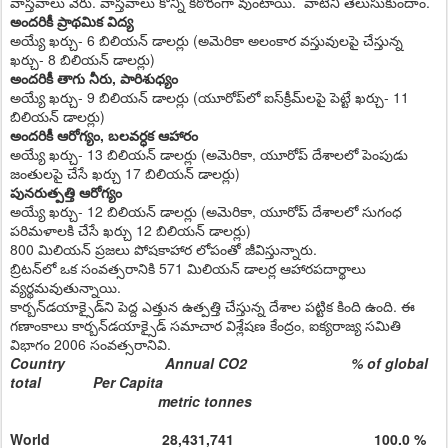
వాస్తవాలు వేరు. వాస్తవాలు కొన్ని కఠోరంగా వుంటాయి. వాటిని తెలుసుకుందాం.
అందరికీ ప్రాథమిక విద్య
అయ్యే ఖర్చు- 6 బిలియన్‌ డాలర్లు (అమెరికా అలంకార వస్తువులపై చేస్తున్న
ఖర్చు- 8 బిలియన్‌ డాలర్లు)
అందరికీ తాగు నీరు, పారిశుధ్యం
అయ్యే ఖర్చు- 9 బిలియన్‌ డాలర్లు (యూరోప్‌లో ఐస్‌క్రీమ్‌లపై పెట్టే ఖర్చు- 11
బిలియన్‌ డాలర్లు)
అందరికీ ఆరోగ్యం, బలవర్ధక ఆహారం
అయ్యే ఖర్చు- 13 బిలియన్‌ డాలర్లు (అమెరికా, యూరోప్‌ దేశాలలో పెంపుడు
జంతులపై చేసే ఖర్చు 17 బిలియన్‌ డాలర్లు)
పునరుత్పత్తి ఆరోగ్యం
అయ్యే ఖర్చు- 12 బిలియన్‌ డాలర్లు (అమెరికా, యూరోప్‌ దేశాలలో సుగంధ
పరిమళాలకి చేసే ఖర్చు 12 బిలియన్‌ డాలర్లు)
800 మిలియన్‌ ప్రజలు పోషకాహార లోపంతో జీవిస్తున్నారు.
బ్రిటన్‌లో ఒక సంవత్సరానికి 571 మిలియన్‌ డాలర్ల ఆహారపదార్థాలు
వ్యర్థమవుతున్నాయి.
కార్బన్‌డయాక్సైడ్‌ని పెద్ద ఎత్తున ఉత్పత్తి చేస్తున్న దేశాల పట్టిక కింది ఉంది. ఈ
గణాంకాలు కార్బన్‌డయాక్సైడ్‌ సమాచార విశ్లేషణ కేంద్రం, ఐక్యరాజ్య సమితి
విభాగం 2006 సంవత్సరానివి.
Country Annual CO2 % of global
total Per Capita
metric tonnes
World 28,431,741 100.0 %