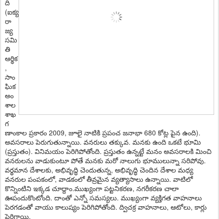
ది
(ఐక్య
రా
జ్య
సమి
తి
ఆర్థిక
,
సాం
ఘిక
అం
శాల
శాఖ
గ
ణాంకాల ప్రకారం 2009, జూలై నాటికి ప్రపంచ జనాభా 680 కోట్ల పైన ఉంది).
అవసరాలు పెరుగుతున్నాయి. వనరులు తక్కువ. మనకు ఉంది ఒకటే భూమి
(ప్రస్తుతం). వినిమయం పెరిగిపోతోంది. ప్రస్తుతం ఉన్నట్టే మనం అవసరాలకి మించి
వనరులను వాడుకుంటూ పోతే మనకు మరో నాలుగు భూములున్నా సరిపోవు.
వర్థమాన దేశాలకు, అభివృద్ధి చెందుతున్న, అభివృద్ధి చెందిన దేశాల మధ్య
వనరుల పంపకంలో, వాడకంలో తీవ్రమైన వ్యత్యాసాలు ఉన్నాయి. వాటిలో
కొన్నింటిని ఇక్కడ చూద్దాం.ముఖ్యంగా పట్టనికరణ, నగరీకరణ చాలా
ఊపందుకొంటోంది. దాంతో ఎన్నో సమస్యలు. ముఖ్యంగా వ్యక్తిగత వాహనాలు
పెరగడంతో వాయు కాలుష్యం పెరిగిపోతోంది. ద్విచక్ర వాహనాలు, ఆటోలు, కార్లు
పెరిగాయి.