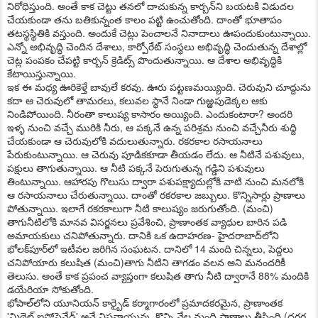
నిరోధిస్తుంది. అంతే కాక చెట్టు తనలో దాచుకున్న కార్బన్‌ని బయటకి విడుదల
చేయకుండా తను బతికున్నంత కాలం పట్టి ఉంచుతోంది. దాంతో భూతాపం
తటస్థస్థితికి వస్తుంది. అందుకే చెట్లు పెంచాలనే నినాదాలు ఊపందుకుంటున్నాయి.
ఎన్నో అభివృద్ధి చెందిన దేశాలు, కార్పోరేట్‌ సంస్థలు అభివృద్ధి చెందుతున్న దేశాల్లో
చెట్ల పంపకం చేపట్టి కార్బన్‌ క్రెడిట్స్ పొందుతున్నాయి. ఆ దేశాల అభివృద్ధికి
కేటాయిస్తున్నాయి.
ఇక ఈ మధ్య ఊరికెళ్తే బావులే కరవు. ఊరు పట్టణమయ్యింది. చెరువుని చూద్దును
కదా ఆ చెరువులో తామరలు, కలువల స్థానే నిండా గుఱ్ఱపుడెక్కల ఆకు
నిండిపోయింది. నీరంతా కాలుష్య కాసారం అయ్యింది. ఎందుకంటారా? అందరి
ఇళ్ళ నుంచి వచ్చే మురికి నీరు, ఆ పక్కనే ఉన్న పరిశ్రమ నుంచి వచ్చేనీరు శుద్ది
చేయకుండా ఆ చెరువులోకి వదులుతున్నారు. రకరకాల రసాయనాలు
పేరుకుంటున్నాయి. ఆ చెరువు పూడికకూడా తీయడం లేదు. ఆ నీటినే పశువులు,
పక్షులు తాగుతున్నాయి. ఆ నీటి పక్కనే పెరుగుతున్న గడ్డిని పశువులు
తింటున్నాయి. ఆహారపు గొలుసు ద్వారా పశుపక్ష్యాదుల్లోకి వాటి నుంచి మనలోకి
ఆ రసాయనాలు చేరుతున్నాయి. దాంతో రకరకాల జబ్బులు. కొన్నిసార్లు ప్రాణాలు
పోతున్నాయి. ఇలాగే రకరకాలుగా నీటి కాలుష్యం జరుగుతోంది. (మంచి)
తాగునీటిలోకి మానవ విసర్జనలు ప్రవేశించి, ప్రాణాంతక వ్యాధుల బారిన పడి
అమాయకులు చనిపోతున్నారు. దానికి ఒక ఉదాహరణ- హైదరాబాద్‌లోని
భోలక్‌పూర్‌లో ఇటీవల జరిగిన సంఘటన. దానిలో 14 మంది చిన్నలు, పెద్దలు
చనిపోయారు కలుషిత (మంచి)తాగు నీటిని తాగడం వలన అని మనందరికీ
తెలుసు. అంతే కాక ప్రపంచ వ్యాప్తంగా కలుషిత తాగు నీటి ద్వారానే 88% మందికి
డయేరియా సోకుతోంది.
భోపాల్‌లోని యూనియన్‌ కార్బైడ్‌ కర్మాగారంలో ప్రమాదకరమైన, ప్రాణాంతక
'మిథైల్‌ ఐసోసైనేడ్‌' అనే విషవాయువు కొన్ని వేల మంది ప్రాణాలు తీసింది (దగ్గర