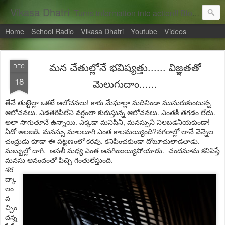
Vikasa Dhatri
Turns information into action!! Blogs on Sustainability
Home
School Radio
Vikasa Dhatri
Youtube
Videos
మన చేతుల్లోనే భవిష్యత్తు...... విజ్ఞతతో
DEC
18
మెలుగుదాం......
తేనే తుట్టెల్లా ఒకటే ఆలోచనలు! కారు మేఘాల్లా మదినిండా ముసురుకుంటున్న
ఆలోచనలు. ఎడతెరిపిలేని వర్షంలా కురుస్తున్న ఆలోచనలు. ఎంతకీ తెగడం లేదు.
అలా సాగుతూనే ఉన్నాయి. ఎక్కడా మనిషినీ, మనస్సునీ నిలబడనీయకుండా!
ఏదో అలజడి. మనస్సు మాలలూగి ఎంత కాలమయ్యింది?నగరాల్లో లానే వెన్నెల
చంద్రుడు కూడా ఈ పట్టణంలో కరవు. కనిపించకుండా దోబూచులాడతాడు.
మబ్బుల్లో దాగి. అసలీ మధ్య ఎంత ఆవగింజయ్యిపోయాడు. చందమామ కనిపిస్తే
మనసు ఆనందంతో పిచ్చి గెంతులేస్తుంది.
శర
ద్కా
లం
వ
చ్చిం
దన్న