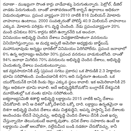
రవాణా - ముఖ్యంగా సొంత కార్లు వాడేవాళ్ళు పెరుగుతున్నారు. పెట్రోల్‌, డీజిల్‌
వాడకం పెరుగుతుంది. దాంతో వాతావరణంలోకి కార్బన్‌ ఉద్గారాలు అధికంగా
విడుదలవుతాయి. ప్రపంచ వ్యాప్తంగా 2010 నాటికి 816 మిలియన్‌ మోటారు
వాహనాలు ఉంటాయి. 2000 సంవత్సరంతో పోలిస్తే 40.9 మిలియన్‌ వాహనాలు
ఎక్కువ. మోటారు పరిశ్రమ 4% వృద్ధి చెందింది. నేడు ప్రపంచవ్యాప్తంగా 20%
మంది ధనికులు 80% కార్లను కలిగి ఉన్నారనేది ఒక అంచనా.
వినిమయం-అభివృద్ధి చెందిన దేశాలు విచక్షణారహితంగా వనరులను
వినియోగిస్తున్నాయి. ఆ మధ్య అప్పటి అమెరికా అధ్యక్షుడు జార్జ్‌బుష్‌
మహానుభావుడు అన్నట్టు భారత్‌లో వినిమయం పెరిగిపోలేదు. ప్రపంచ జనాభాలో
6% ఉన్న అగ్రరాజ్యం అమెరికా 30% ప్రపంచ వనరులు వాడుకుంటోంది. దాంతో
94% జనాభా మిగిలిన 70% వనరులను అభివృద్ధి చెందిన దేశాలు, అభివృద్ధి
చెందుతున్న దేశాలు పంచుకుంటున్నాయి.
ఇక వ్యవసాయానికి వస్తే (ప్రపంచ సగటు ప్రకారం) ఒక పౌరుడికి 2.3 హెక్టారుల
భూమి సరిపోతుంది. పండించడానికి 40% అది సుస్థిరంగా ఉంటుంది. ఒక
యురోపియన్‌కి దానికి రెండు రెట్లు ఎక్కువ స్థలం కావాలి. ఇక అమెరికావాసికి 25
రెట్లు అధికంగా భూమి కావాలి. అదే అభివృద్ధికినోచుకోని బంగ్లాదేశ్‌ దేశస్థునికి
మూడొంతుల్లో ఒక వంతు భూమి సరిపోతుంది.
ఐక్యరాజ్యసమితి శతాబ్ధి అభివృద్ధి లక్ష్యాలను 2015 నాటికి అన్ని దేశాలు
చేరుకోవాలి. కానీ ఆ దిశలో ఒక్కోదేశానిది ఒక్కో దారి. లక్ష్యాలు ఉన్నతమైనా ఆ
దిశగా అభివృద్ధి చెందిన దేశాలు తమ చిత్తశుద్ధిని, ఆపన్న హస్తాన్ని పేద దేశాలకు
అందించడం లేదనే చెప్పవచ్చు. అభివృద్ధి చెందిన దేశాలు దేనికి ఎంత ఖర్చు
చేస్తున్నాయో తెలుసుకుంటే అవాక్కవుతాం. ధనిక దేశాల సహకారం ఉంటే ఆ
లక్ష్యాలను ఎంతో అలవోకగా, నల్లేరుమీద బండి నడకలా చేరుకోవచ్చు. కానీ