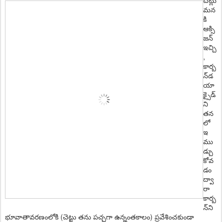
చెట్లు
మన
కి
ఆక్సి
జన్‌
ఇచ్చి
,
కార్బ
న్‌డ
యా
క్సైడ్‌
ని
తన
లో
ఇ
ము
డ్చు
కోవ
డం
ద్వా
రా
కార్బ
న్‌ని
భూవాతావరణంలోకి (చెట్టు తను పచ్చగా ఉన్నంతకాలం) ప్రవేశించకుండా