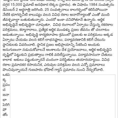
దగ్గర 15,000 పైమాటే అనధికార లెక్కల ప్రకారం). ఈ విషాదం 1984 సంవత్సరం
డిసెంబర్‌ 2 అర్ధరాత్రి జరిగింది. 25 సంవత్సరాలు కాలగర్భంలో కలిసిపోయినా
నేటికి భూగర్భనీటి కాలుష్యం వలన వివిధ రకాల అనారోగ్యాలతో ఎంతో మంది
జీవశ్ఛవాల్లా బతుకుతున్నారు. ఎందరో ఇంకా చనిపోతూనే ఉన్నారు. ఆర్థిక
అభివృద్ధినే అభివృద్ధిగా చూపుతూ, వివిధ రంగాలలో ఏర్పాటు చేస్తున్న రకరకాల
పరిశ్రమలు, కర్మాగారాలు, ప్రత్యేక ఆర్థిక మండళ్ళు ప్రజల జీవనం తో చలగాటం
ఆడుతున్నాయి. అభివృద్ధి కార్యకలాపాల క్రమంలో ప్రజలకు ఆ పరిశ్రమలు అక్కడ
ఏర్పాటు చేయడం వలన కలిగే లాభనష్టాలు, పర్యావరణానికి కలిగే చేటును
స్థానికులకు వివరించాలి. స్థానిక ప్రజల అభిప్రాయాన్ని సేకరించి అందుకు
అనుగుణంగా నడుచుకోవాలనే అంశాలను దేశ ప్రయోజనాలు, ఆర్థిక అభివృద్ధిని
దృష్టిలో పెట్టుకుని ప్రభుత్వాలు గాలికి వదిలేస్తున్నాయి. పర్యావసానంగా చేతులు
కాలాక ఆకులు పట్టుకున్నారనే చందంగా పరిస్థితులు తయారయ్యాయి. వివిధ
రకాల ప్రమాదకర రసాయనిక, ఎరువుల పరిశ్రమల వలన ఎన్నో ప్రమాదాలు
పొంచివున్నాయనే గుణపాఠం భోపాల్‌ గ్యాస్‌ ప్రమాదం నుంచి నేర్చుకోవాలి.
ఒకప
క్క
ప్రపం
చ
జనా
భా
పెరిగి
పో
తోం