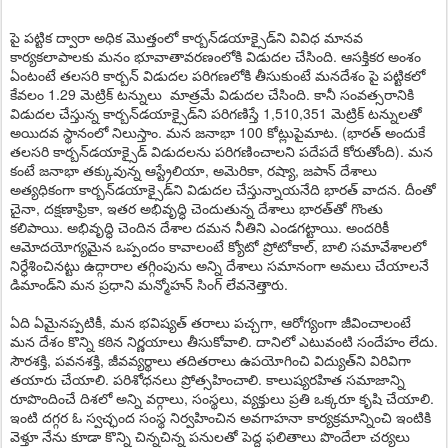
పై పట్టిక ద్వారా అధిక మొత్తంలో కార్బన్‌డయాక్సైడ్‌ని వివిధ మానవ
కార్యకలాపాలకు మనం భూవాతావరణంలోకి విడుదల చేసింది. ఆసక్తికర అంశం
ఏంటంటే తలసరి కార్బన్‌ విడుదల పరిగణలోకి తీసుకుంటే మనదేశం పై పట్టికలో
కేవలం 1.29 మెట్రిక్‌ టన్నులు మాత్రమే విడుదల చేసింది. కానీ సంవత్సరానికి
విడుదల చేస్తున్న కార్బన్‌డయాక్సైడ్‌ని పరిగణిస్తే 1,510,351 మెట్రిక్‌ టన్నులతో
అయిదవ స్థానంలో నిలుస్తాం. మన జనాభా 100 కోట్లుపైమాట. (భారత్‌ అందుకే
తలసరి కార్బన్‌డయాక్సైడ్‌ విడుదలను పరిగణించాలని పదేపదే కోరుతోంది). మన
కంటే జనాభా తక్కువున్న ఆస్ట్రేలియా, అమెరికా, రష్యా, జపాన్‌ దేశాలు
అత్యధికంగా కార్బన్‌డయాక్సైడ్‌ని విడుదల చేస్తున్నాయనేది భారత్‌ వాదన. దీంతో
చైనా, దక్షణాఫ్రికా, ఇతర అభివృద్ధి చెందుతున్న దేశాలు భారత్‌తో గొంతు
కలిపాయి. అభివృద్ధి చెందిన దేశాల దమన నీతిని ఎండగట్టాయి. అందరికీ
ఆమోదయోగ్యమైన ఒప్పందం కావాలంటే క్యోటో ప్రోటోకాల్‌, బాలి సమావేశాలలో
నిర్ధేశించినట్టు ఉద్గారాల తగ్గింపును అన్ని దేశాలు సమానంగా అమలు చేయాలనే
డిమాండ్‌ని మన ప్రధాని మన్మోహన్‌ సింగ్‌ లేవనెత్తారు.
ఏది ఏమైనప్పటికీ, మన భవిష్యత్‌ తరాలు పచ్చగా, ఆరోగ్యంగా జీవించాలంటే
మన దేశం కొన్ని కఠిన నిర్ణయాలు తీసుకోవాలి. దానిలో ఎటువంటి సందేహం లేదు.
సౌరశక్తి, పవనశక్తి, జీవవ్యర్థాలు తదితరాలు ఉపయోగించి విద్యుత్‌ని విరివిగా
తయారు చేయాలి. పరిశోధనలు ప్రోత్సహించాలి. కాలుష్యరహిత సమాజాన్ని
రూపొందించే దిశలో అన్ని వర్గాలు, సంస్థలు, వ్యక్తులు ప్రతి ఒక్కరూ కృషి చేయాలి.
ఇంటి దగ్గర ఓ స్వచ్ఛంద సంస్థ నిర్వహించిన అవగాహనా కార్యక్రమాన్నించి ఇంటికి
వెళ్తూ నేను కూడా కొన్ని చిన్నచిన్న పనులతో పెద్ద ఫలితాలు పొందేలా చర్యలు